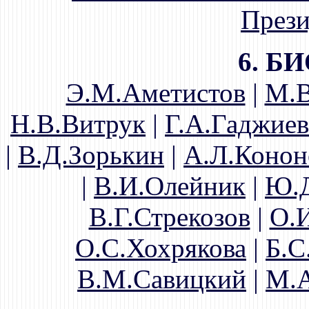
Прези
6. Б
Э.М.Аметистов
|
М.В
Н.В.Витрук
|
Г.А.Гаджиев
|
В.Д.Зорькин
|
А.Л.Конон
|
В.И.Олейник
|
Ю.Д
В.Г.Стрекозов
|
О.
О.С.Хохрякова
|
Б.С
В.М.Савицкий
|
М.