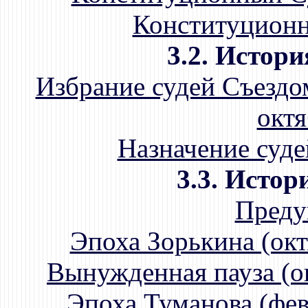
Конституционны
3.2. Истор
Избрание судей Съездо
октя
Назначение суд
3.3. Истор
Преду
Эпоха Зорькина (окт
Вынужденная пауза (ок
Эпоха Туманова (фев