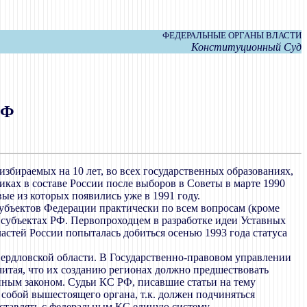
ФЕДЕРАЛЬНЫЕ ОРГАНЫ ВЛАСТИ
Конституционный Суд
РФ
збираемых на 10 лет, во всех государственных образованиях,
ках в составе России после выборов в Советы в марте 1990
е из которых появились уже в 1991 году.
субъектов Федерации практически по всем вопросам (кроме
х субъектах РФ. Первопроходцем в разработке идеи Уставных
бластей России попыталась добиться осенью 1993 года статуса
ердловской области. В Государственно-правовом управлении
итая, что их созданию регионах должно предшествовать
нным законом. Судьи КС РФ, писавшие статьи на тему
 собой вышестоящего органа, т.к. должен подчиняться
ставлять с федеральным КС единую систему.