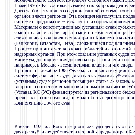
В мае 1995 в КС состоялся семинар по вопросам деятель
Дагестан) выступили за создание единой системы конст
органов власти регионов. Эта позиция не получила подд
системе с предложением исключить из проекта положени
Материалы о конституционных (уставных) судах субъект
сравнительный анализ организации и компетенции реги
сложившиеся под влиянием доктрины Комитетов констит
(Башкирия, Татарстан, Тыва); сложившиеся под влиянием
Процесс принятия уставов краев, областей и автономий 
надзорных органов. При этом создание уставных судов о
минимум, до подписания договора о разграничении полно
например, в Москве - всеми ветвями власти) и что спор
Принятый в декабре 1996 Федеральный конституционный з
системе федеральных судов, а являются судами субъект
(уставным) судам регионов посвящена статья 27 закона. 
вопросов соответствия законов и нормативных актов суб
(Устава). КС (УС) финансируется из регионального бюдже
пределах его полномочий, не может быть пересмотрено ин
компетенцию другого суда.
К весне 1997 года Конституционные Суды действуют в 7 
двух республиках действует, а в одной - предусмотрен 