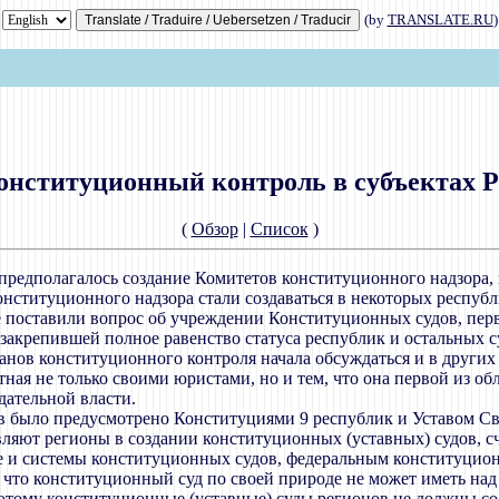
(by
TRANSLATE.RU
)
онституционный контроль в субъектах 
(
Обзор
|
Список
)
предполагалось создание Комитетов конституционного надзора, и
ституционного надзора стали создаваться в некоторых республи
 поставили вопрос об учреждении Конституционных судов, первы
 закрепившей полное равенство статуса республик и остальных 
ганов конституционного контроля начала обсуждаться и в други
стная не только своими юристами, но и тем, что она первой из о
дательной власти.
в было предусмотрено Конституциями 9 республик и Уставом Св
ляют регионы в создании конституционных (уставных) судов, сч
ле и системы конституционных судов, федеральным конституцио
 что конституционный суд по своей природе не может иметь над
тому конституционные (уставные) суды регионов не должны со