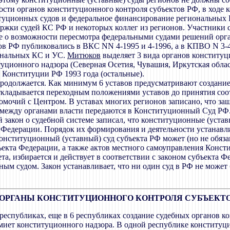
ности органов конституционного контроля субъектов РФ, в ходе 
итуционных судов и федеральное финансирование региональных 
ержки судей КС РФ и некоторых коллег из регионов. Участники с
е о возможности пересмотра федеральными судами решений орг
ов РФ публиковались в ВКС NN 4-1995 и 4-1996, а в КПВО N 3-
ональных КС и УС.
Митюков
выделяет 3 вида органов конституц
уционного надзора (Северная Осетия, Чувашия, Иркутская обла
 Конституции РФ 1993 года (остальные).
продолжается. Как минимум 6 уставов предусматривают создание 
ткладывается переходным положениями уставов до принятия соо
мочий с Центром. В уставах многих регионов записано, что защ
ы между органами власти передаются в Конституционный Суд РФ
акон о судебной системе записал, что конституционные (уставн
ов Федерации. Порядок их формирования и деятельности устанав
Конституционный (уставный) суд субъекта РФ может (но не обяза
ъекта Федерации, а также актов местного самоуправления Консти
та, избирается и действует в соответствии с законом субъекта 
ым судом. Закон устанавливает, что ни один суд в РФ не может
ОРГАНЫ КОНСТИТУЦИОННОГО КОНТРОЛЯ СУБЪЕКТО
республиках, еще в 6 республиках создание судебных органов 
Комиет конституционного надзора. В одной республике конститу