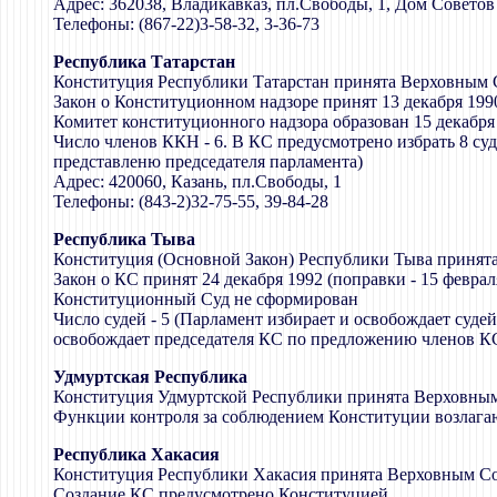
Адрес: 362038, Владикавказ, пл.Свободы, 1, Дом Советов
Телефоны: (867-22)3-58-32, 3-36-73
Республика Татарстан
Конституция Республики Татарстан принята Верховным С
Закон о Конституционном надзоре принят 13 декабря 1990
Комитет конституционного надзора образован 15 декабря
Число членов ККН - 6. В КС предусмотрено избрать 8 суд
представленю председателя парламента)
Адрес: 420060, Казань, пл.Свободы, 1
Телефоны: (843-2)32-75-55, 39-84-28
Республика Тыва
Конституция (Основной Закон) Республики Тыва принят
Закон о КС принят 24 декабря 1992 (поправки - 15 феврал
Конституционный Суд не сформирован
Число судей - 5 (Парламент избирает и освобождает суде
освобождает председателя КС по предложению членов КС 
Удмуртская Республика
Конституция Удмуртской Республики принята Верховным
Функции контроля за соблюдением Конституции возлагаю
Республика Хакасия
Конституция Республики Хакасия принята Верховным Со
Создание КС предусмотрено Конституцией