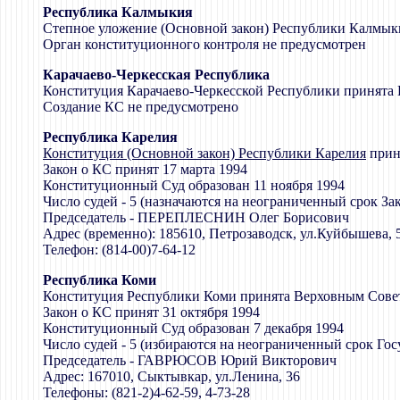
Республика Калмыкия
Степное уложение (Основной закон) Республики Калмык
Орган конституционного контроля не предусмотрен
Карачаево-Черкесская Республика
Конституция Карачаево-Черкесской Республики принята 
Создание КС не предусмотрено
Республика Карелия
Конституция (Основной закон) Республики Карелия
прин
Закон о КС принят 17 марта 1994
Конституционный Суд образован 11 ноября 1994
Число судей - 5 (назначаются на неограниченный срок З
Председатель - ПЕРЕПЛЕСНИН Олег Борисович
Адрес (временно): 185610, Петрозаводск, ул.Куйбышева,
Телефон: (814-00)7-64-12
Республика Коми
Конституция Республики Коми принята Верховным Совет
Закон о КС принят 31 октября 1994
Конституционный Суд образован 7 декабря 1994
Число судей - 5 (избираются на неограниченный срок Г
Председатель - ГАВРЮСОВ Юрий Викторович
Адрес: 167010, Сыктывкар, ул.Ленина, 36
Телефоны: (821-2)4-62-59, 4-73-28