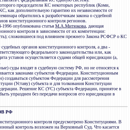
которого председатели КС некоторых республик (Коми,
КС, как дополнительную гарантию их независимости от
еминара обратились к разработчикам закона о судебной
анов конституционного контроля регионов.
4-1996 опубликована статья
М.А.Митюкова
, дающая
ионного контроля в зависимости от их компетенции:
сть); сложившиеся под влиянием прежнего Закона РСФСР о КС
судебных органов конституционного контроля, а два -
тветствующего федерального законодательства или, как
ита уставов осуществляется судами общей юрисдикции (а,
.
ые) суды входят в судебную систему РФ, но не относятся к
ливается законами субъектов Федерации. Конституционным
н) создаваться субъектом Федерации для рассмотрения
туции (Уставу) субъекта и для толкования Конституции
Федерации. Решение КС (УС) субъекта Федерации, принятое в
 быть упразднен без передачи вопросов его юрисдикции в
В РФ
конституционного контроля предусмотрено Конституциями. В
ционный контроль возложен на Верховный Суд. Что касается