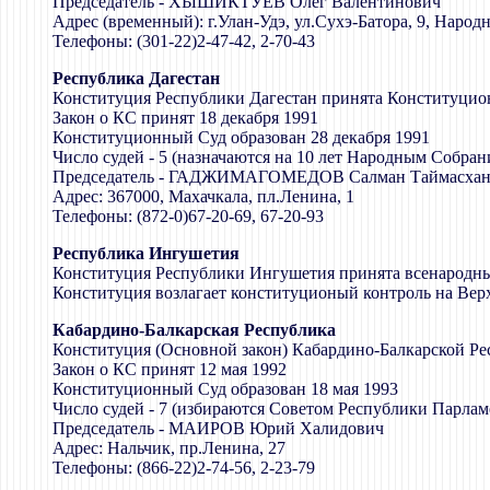
Председатель - ХЫШИКТУЕВ Олег Валентинович
Адрес (временный): г.Улан-Удэ, ул.Сухэ-Батора, 9, Наро
Телефоны: (301-22)2-47-42, 2-70-43
Республика Дагестан
Конституция Республики Дагестан принята Конституци
Закон о КС принят 18 декабря 1991
Конституционный Суд образован 28 декабря 1991
Число судей - 5 (назначаются на 10 лет Народным Собран
Председатель - ГАДЖИМАГОМЕДОВ Салман Таймасхан
Адрес: 367000, Махачкала, пл.Ленина, 1
Телефоны: (872-0)67-20-69, 67-20-93
Республика Ингушетия
Конституция Республики Ингушетия принята всенародны
Конституция возлагает конституционый контроль на Ве
Кабардино-Балкарская Республика
Конституция (Основной закон) Кабардино-Балкарской Ре
Закон о КС принят 12 мая 1992
Конституционный Суд образован 18 мая 1993
Число судей - 7 (избираются Советом Республики Парла
Председатель - МАИРОВ Юрий Халидович
Адрес: Нальчик, пр.Ленина, 27
Телефоны: (866-22)2-74-56, 2-23-79