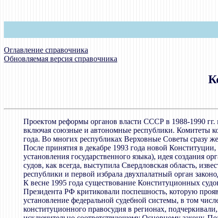
Оглавление справочника
Обновляемая версия справочника
К
Проектом реформы органов власти СССР в 1988-1990 гг. 
включая союзные и автономные республики. Комитеты кон
года. Во многих республиках Верховные Советы сразу же
После принятия в декабре 1993 года новой Конституции,
установления государственного языка), идея создания ор
судов, как всегда, выступила Свердловская область, изве
республики и первой избрала двухпалатный орган законо
К весне 1995 года существование Конституционных судо
Президента РФ критиковали поспешность, которую прояв
установление федеральной судебной системы, в том чис
конституционного правосудия в регионах, подчеркивали,
исключительно соответствующему Основному закону. Поэ