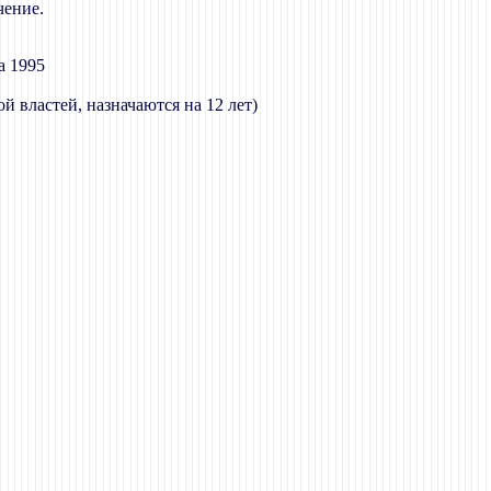
чение.
а 1995
й властей, назначаются на 12 лет)