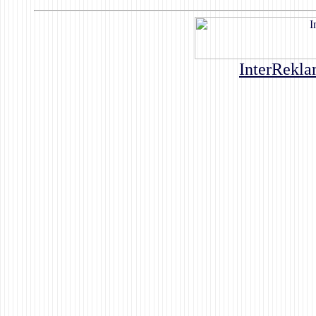
InterRekla