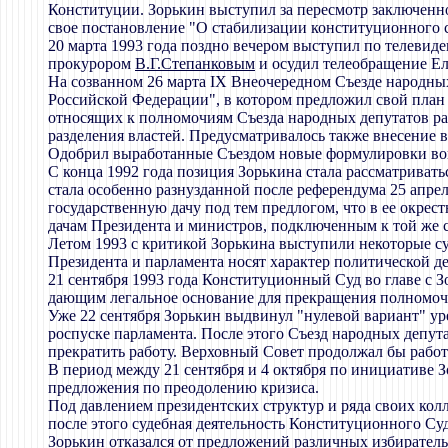
Конституции. Зорькин выступил за пересмотр заключенно
свое постановление "О стабилизации конституционного 
20 марта 1993 года поздно вечером выступил по телеви
прокурором
В.Г.Степанковым
и осудил телеобращение Ел
На созванном 26 марта IX Внеочередном Съезде народны
Российской Федерации", в котором предложил свой план р
относящих к полномочиям Съезда народных депутатов ра
разделения властей. Предусматривалось также внесение
Одобрил выработанные Съездом новые формулировки во
С конца 1992 года позиция Зорькина стала рассматриват
стала особенно разнузданной после референдума 25 апрел
государственную дачу под тем предлогом, что в ее окрес
дачам Президента и министров, подключенным к той же 
Летом 1993 с критикой Зорькина выступили некоторые су
Президента и парламента носят характер политической де
21 сентября 1993 года Конституционный Суд во главе с
дающим легальное основание для прекращения полномоч
Уже 22 сентября Зорькин выдвинул "нулевой вариант" уре
роспуске парламента. После этого Съезд народных депу
прекратить работу. Верховный Совет продолжал бы работу
В период между 21 сентября и 4 октября по инициативе
предложения по преодолению кризиса.
Под давлением президентских структур и ряда своих колл
после этого судебная деятельность Конституционного Су
Зорькин отказался от предложений различных избирател