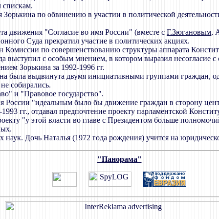
 спискам.
 Зорькина по обвинению в участии в политической деятельности
ета движения "Согласие во имя России" (вместе с
Г.Зюгановым
, 
онного Суда прекратил участие в политических акциях.
лен Комиссии по совершенствованию структуры аппарата Констит
да выступил с особым мнением, в котором выразил несогласие с
ием Зорькина за 1992-1996 гг.
на была выдвинута двумя инициативными группами граждан, одн
 не собирались.
во" и "Правовое государство".
для России "идеальным было бы движение граждан в сторону цент
1993 гг., отдавал предпочтение проекту парламентской Консти
проекту "у этой власти во главе с Президентом больше полномоч
ных.
х наук. Дочь Наталья (1972 года рождения) учится на юридическ
"Панорама"