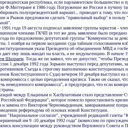
резидентская республика, если парламентское большинство и пр
и Ф.Миттеране в 1986 году. Погружение же России в пучину таког
бировать полупрезидентский вариант... приводит к тому, что п
ин и Рыжов предложили сделать "правильный выбор" в пользу "
ьной".
е 1991 года 19 августа подписал заявление группы юристов - чл
ршенном членами ГКЧП (в тот же день заявление было передано
1 года по предложению депутатской группы "Коммунисты за дем
аты. 1 ноября на первом заседании суда тайным голосованием из
нституционным указа Президента об объединении МВД и госбезо
 дает ему лишь мандат на власть, а не индульгенцию. В начале 
ем Шахраем
. Тогда же он заявил, что не допустит, "чтобы През
ссии 1 декабря 1992 года Зорькин выступил перед депутатами, з
 противников Съезда к строгому выполнению конституционных но
енов Конституционного Суда) вечером 10 декабря выступил на 
компромисса с целью преодоления кризиса. Также он сказал, чт
тичь немедленного компромисса", и предупредил, что если компр
страны.
таций между Ельциным и Хасбулатовым стало представление Съ
 Российской Федерации", которое помогло приостановить кризис
дара и замена его Виктором Черномырдиным, замораживание поп
роведении референдума об основах новой Конституции.
емии "Национальное согласие", учрежденной редакцией газеты 
овершенный им 9 -10 декабря 1992 года" (комиссию по присужд
оялись консультации между руководством Верховного Совета и 