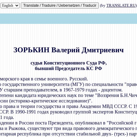
(by
TRANSLATE.RU
)
ЗОРЬКИН Валерий Дмитриевич
судья Конституционного Суда РФ,
бывший Председатель КС РФ
морского края в семье военного. Русский.
 государственного университета (МГУ) по специальности "прав
У старшим преподавателем, в 1967-1979 годах - доцентом.
епени кандидата юридических наук по теме "Воззрения Б.Н.Чичер
сии (историко-критическое исследование)".
о права и теории государства и права Академии МВД СССР. С 1
. В 1990-1991 годах руководил группой экспертов Конституц
1 года.
ждении в России поста Президента, опубликовал в "Российской г
 и Рыжова, существуют три вида правового демократического го
нтарная республика при отсутствии стабильной двух- (трех-) па