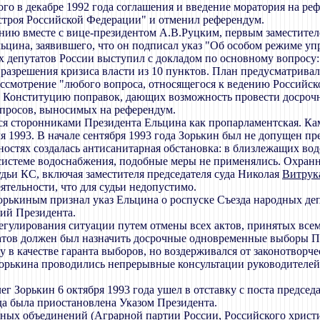
го в декабре 1992 года соглашения и введение моратория на реф
строя Российской Федерации" и отменил референдум.
дению вместе с вице-президентом А.В.Руцким, первым заместите
ьцина, заявившего, что он подписал указ "Об особом режиме упр
х депутатов России выступил с докладом по основному вопросу
азрешения кризиса власти из 10 пунктов. План предусматривал,
ссмотрение "любого вопроса, относящегося к ведению Российс
 в Конституцию поправок, дающих возможность провести досроч
просов, выносимых на референдум.
ься сторонниками Президента Ельцина как пропарламентская. Ка
я 1993. В начале сентября 1993 года Зорькин был не допущен п
тностях создалась антисанитарная обстановка: в близлежащих во
системе водоснабжения, подобные меры не применялись. Охранн
дьи КС, включая заместителя председателя суда Николая
Витрук
ятельности, что для судьи недопустимо.
 Зорькиным признал указ Ельцина о роспуске Съезда народных д
ий Президента.
гулирования ситуации путем отмены всех актов, принятых всеми
татов должен был назначить досрочные одновременные выборы П
 в качестве гаранта выборов, но воздерживался от законотворч
 Зорькина проводились непрерывные консультации руководителе
ег Зорькин 6 октября 1993 года ушел в отставку с поста предсе
да была приостановлена Указом Президента.
ьных объединений (Аграрной партии России, Российского христи