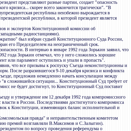
езидент представляют разные партии, создает "опасность
о кризиса... скорее всего закончится трагически". "В
олупрезидентская республика неизбежно вырождается в
президентской республики, в которой президент является
енов и экспертов Конституционной комиссии об
 западными радиостанциями).
ократию" был избран судьей Конституционного Суда России,
бран его Председателем на неограниченный срок.
пасности. В интервью в январе 1992 года Зорькин заявил, что
1992 года Зорькин отмечал, что у него сложились хорошие
идент или парламент оступились и упали в пропасть".
аявив, что все призывы к роспуску Съезда неконституционны и
рм. После разразившегося 9-10 декабря кризиса и конфликта
съезде, предложив немедленно начать консультации между
о "в сложившейся ситуации... Конституционный Суд требует от
омисс не будет достигнут, то Конституционный Суд поставит
езду и утверждение им 12 декабря 1992 года компромиссного
 власти в России. Последствиями достигнутого компромисса
равок к Конституции, изменяющих баланс исполнительной и
"Комсомольская правда" и неправительственным комитетом
ению премий возглавляли В.Максимов и С.Залыгин).
Президентом по вопросу проведения референдума о