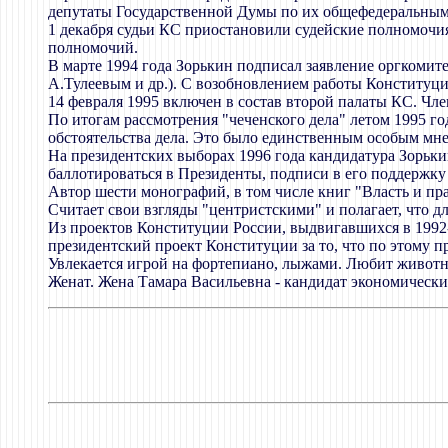
депутаты Государственной Думы по их общефедеральным
1 декабря судьи КС приостановили судейские полномочия
полномочий.
В марте 1994 года Зорькин подписал заявление оргкомит
А.Тулеевым и др.). С возобновлением работы Конституци
14 февраля 1995 включен в состав второй палаты КС. Ч
По итогам рассмотрения "чеченского дела" летом 1995 го
обстоятельства дела. Это было единственным особым мнен
На президентских выборах 1996 года кандидатура Зорьки
баллотироваться в Президенты, подписи в его поддержку
Автор шести монографий, в том числе книг "Власть и пра
Считает свои взгляды "центристскими" и полагает, что 
Из проектов Конституции России, выдвигавшихся в 1992-
президентский проект Конституции за то, что по этому 
Увлекается игрой на фортепиано, лыжами. Любит живот
Женат. Жена Тамара Васильевна - кандидат экономически