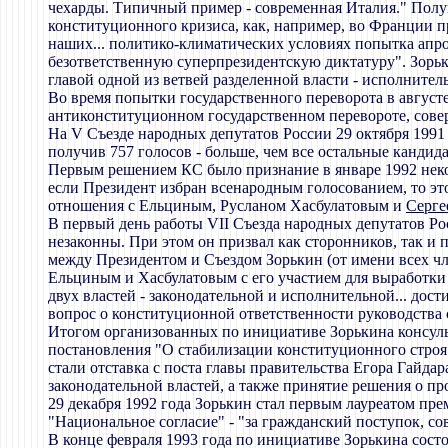
чехарды. Типичный пример - современная Италия." Полуп
конституционного кризиса, как, например, во Франции пр
наших... политико-климатических условиях попытка апро
безответственную суперпрезидентскую диктатуру". Зорьк
главой одной из ветвей разделенной власти - исполнител
Во время попытки государственного переворота в август
антиконституционном государственном перевороте, сове
На V Съезде народных депутатов России 29 октября 199
получив 757 голосов - больше, чем все остальные кандид
Первым решением КС было признание в январе 1992 неко
если Президент избран всенародным голосованием, то это
отношения с Ельциным, Русланом Хасбулатовым и
Серге
В первый день работы VII Съезда народных депутатов Ро
незаконны. При этом он призвал как сторонников, так и
между Президентом и Съездом Зорькин (от имени всех чл
Ельциным и Хасбулатовым с его участием для выработки 
двух властей - законодательной и исполнительной... дос
вопрос о конституционной ответственности руководства 
Итогом организованных по инициативе Зорькина консуль
постановления "О стабилизации конституционного строя
стали отставка с поста главы правительства Егора Гай
законодательной властей, а также принятие решения о п
29 декабря 1992 года Зорькин стал первым лауреатом пр
"Национальное согласие" - "за гражданский поступок, с
В конце февраля 1993 года по инициативе Зорькина сост