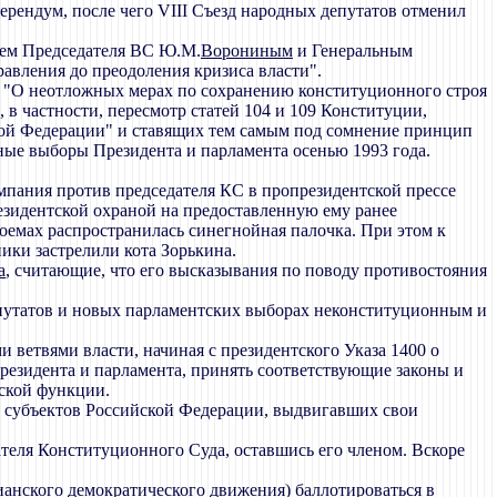
ерендум, после чего VIII Съезд народных депутатов отменил
лем Председателя ВС Ю.М.
Ворониным
и Генеральным
авления до преодоления кризиса власти".
: "О неотложных мерах по сохранению конституционного строя
 в частности, пересмотр статей 104 и 109 Конституции,
кой Федерации" и ставящих тем самым под сомнение принцип
ные выборы Президента и парламента осенью 1993 года.
мпания против председателя КС в пропрезидентской прессе
резидентской охраной на предоставленную ему ранее
доемах распространилась синегнойная палочка. При этом к
ики застрелили кота Зорькина.
а
, считающие, что его высказывания по поводу противостояния
епутатов и новых парламентских выборах неконституционным и
 ветвями власти, начиная с президентского Указа 1400 о
резидента и парламента, принять соответствующие законы и
еской функции.
й субъектов Российской Федерации, выдвигавших свои
дателя Конституционного Суда, оставшись его членом. Вскоре
анского демократического движения) баллотироваться в