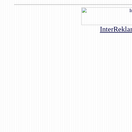
InterRekla