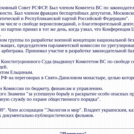
рховный Совет РСФСР. Был членом Комитета ВС по законодатель
ьности. Был членом фракции беспартийных депутатов, Московск
атической и Республиканской партий Российской Федерации".
том числе о свободе вероисповеданий, о благотворительной деяте
из партии принял в тот же день, когда узнал, что Конференция
.
ном группы по разработке военной концепции национальной без
ужащих, председателем парламентской комиссии по урегулирова
арбитража. Принимал участие в разработке законодательной ба
 Конституционного Суда (выдвинут Комитетом ВС по свободе совест
дей.
дентом Ельциным.
д РФ на переговорах в Свято-Даниловом монастыре, целью кото
ен Комиссии по бюджету, финансам и управлению.
ого Знамени "за успешную борьбу и раскрытие особо опасных п
ную службу по охране общественного порядка".
9". Член ассоциации "Экология и мир". Владеет украинским, ка
их документально-публицистических фильмов.
"Панорама"