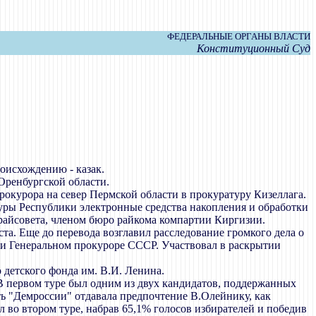
ФЕДЕРАЛЬНЫЕ ОРГАНЫ ВЛАСТИ
Конституционный Суд
роисхождению - казак.
Оренбургской области.
окурора на север Пермской области в прокуратуру Кизеллага.
туры Республики электронные средства накопления и обработки
райсовета, членом бюро райкома компартии Киргизии.
а. Еще до перевода возглавил расследование громкого дела о
ри Генеральном прокуроре СССР. Участвовал в раскрытии
 детского фонда им. В.И. Ленина.
 первом туре был одним из двух кандидатов, поддержанных
ь "Демроссии" отдавала предпочтение В.Олейнику, как
во втором туре, набрав 65,1% голосов избирателей и победив