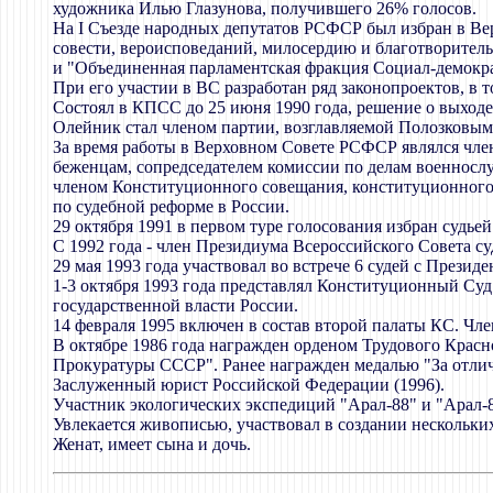
художника Илью Глазунова, получившего 26% голосов.
На I Съезде народных депутатов РСФСР был избран в Ве
совести, вероисповеданий, милосердию и благотворител
и "Объединенная парламентская фракция Социал-демокр
При его участии в ВС разработан ряд законопроектов, в 
Состоял в КПСС до 25 июня 1990 года, решение о выходе 
Олейник стал членом партии, возглавляемой Полозковым
За время работы в Верховном Совете РСФСР являлся чле
беженцам, сопредседателем комиссии по делам военносл
членом Конституционного совещания, конституционного 
по судебной реформе в России.
29 октября 1991 в первом туре голосования избран судьей
С 1992 года - член Президиума Всероссийского Совета су
29 мая 1993 года участвовал во встрече 6 судей с Прези
1-3 октября 1993 года представлял Конституционный Су
государственной власти России.
14 февраля 1995 включен в состав второй палаты КС. Чл
В октябре 1986 года награжден орденом Трудового Красн
Прокуратуры СССР". Ранее награжден медалью "За отлич
Заслуженный юрист Российской Федерации (1996).
Участник экологических экспедиций "Арал-88" и "Арал-8
Увлекается живописью, участвовал в создании нескольк
Женат, имеет сына и дочь.