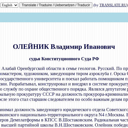
(by
TRANSLATE.RU
)
ОЛЕЙНИК Владимир Иванович
судья Конституционного Суда РФ
л Алабай Оренбургской области в семье геологов. Русский. По п
иомастером, художником, заведующим тиром аэроклуба г. Орска 
осударственного университета и поехал работать помощником пр
изии. Разрабатывал, конструировал и внедрял в системе прокура
ю службу по охране общественного порядка. Являлся депутатом 
ральную прокуратуру СССР на должность прокурора-криминалист
ле этого стал старшим следователем по особо важным делам п
 занимал должность заведующего юридического отдела Советского
кинского национально-территориального округа N4 г.Москвы. В
идеров Демплатформы в КПСС В.Шостаковским. Радикальная част
й высшей партийной школы В.Н.Шостаковским. Олейник победил 