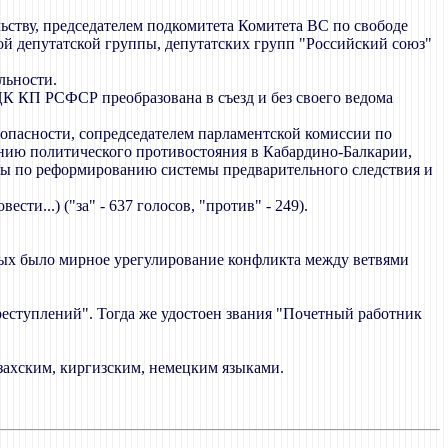
ству, председателем подкомитета Комитета ВС по свободе
ой депутатской группы, депутатских групп "Российский союз"
льности.
 ЦК КП РСФСР преобразована в съезд и без своего ведома
опасности, сопредседателем парламентской комиссии по
нию политического противостояния в Кабардино-Балкарии,
зы по реформированию системы предварительного следствия и
и...) ("за" - 637 голосов, "против" - 249).
рых было мирное урегулирование конфликта между ветвями
реступлений". Тогда же удостоен звания "Почетный работник
захским, киргизским, немецким языками.