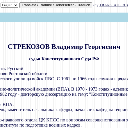
(by
TRANSLATE.RU
)
СТРЕКОЗОВ Владимир Георгиевич
судья Конституционного Суда РФ
ти. Русский.
рово Ростовской области.
ического училища войск ПВО. С 1961 по 1966 годы служил в ряда
нно-политической академии (ВПА). В 1970 - 1973 годах - адъюн
1982 году - докторскую диссертацию на тему: "Конституционн
ва ВПА.
тель, заместитель начальника кафедры, начальник кафедры теори
нно-правового отдела ЦК КПСС по вопросам совершенствования з
института по подготовке военных кадров.