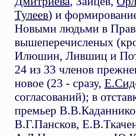
Дмитриева
, Зайцев,
Орл
Тулеев
) и формирование
Новыми людьми в Прави
вышеперечисленых (кр
Илюшин, Лившиц и Пот
24 из 33 членов прежне
новое (23 - сразу,
Е.Сид
согласований); в отстав
премьер В.В.Каданнико
В.Г.Пансков, Е.В.Ткаче