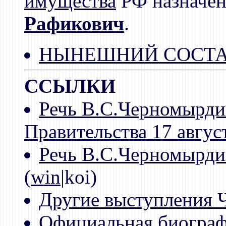
имущества
РФ назначе
Рафикович
.
НЫНЕШНИЙ СОСТА
ССЫЛКИ
Речь В.С.Черномырдин
Правительства 17 авгус
Речь В.С.Черномырдин
(
win
|koi)
Другие выступления 
Официальная биограф