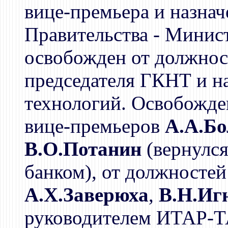
вице-премьера и назна
Правительства - Мини
освобожден от должнос
председателя ГКНТ и н
технологий. Освобожде
вице-премьеров
А.А.Б
В.О.Потанин
(вернулс
банком), от должностей
А.Х.Заверюха
,
В.Н.Иг
руководителем ИТАР-