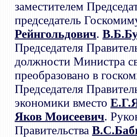
заместителем Председат
председатель Госкоми
Рейнгольдович
.
В.Б.Б
Председателя Правител
должности Министра св
преобразовано в госком
Председателя Правител
экономики вместо
Е.Г.
Яков Моисеевич
. Рук
Правительства
В.С.Баб