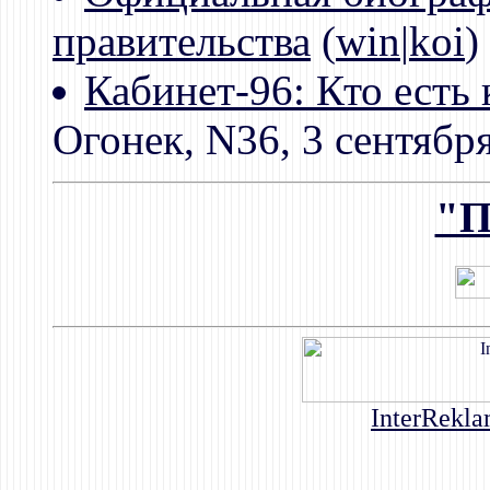
правительства
(
win
|
koi
)
Кабинет-96: Кто есть 
Огонек, N36, 3 сентябр
"П
InterRekla