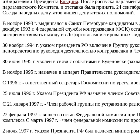
избирателями Президента
Ельцина
. После роспуска парламент
парламентского Комитета, и отставка была принята. 24 сентяб
Съезда народных депутатов лишен депутатских полномочий.
В ноябре 1993 г. выдвигался в Санкт-Петербурге кандидатом в
декабре 1993 г. Федеральной службы контрразведки (ФСК) осталс
воспрепятствовать выходу из Лефортово амнистированных лиде
30 ноября 1994 г. указом президента РФ включен в Группу руко
непосредственно руководил деятельностью контрразведки в Че
30 июня 1995 г. уволен в связи с событиями в Буденовске (за
В ноябре 1995 г. назначен в аппарат Правительства руководит
С 1996 г. - ответственный секретарь Госкомиссии по урегулиро
25 июля 1996 г. Указом Президента РФ назначен членом Совет
С 21 января 1997 г. - Член рабочей группы по устранению ра
22 февраля 1997 г. вошел в состав Федеральной комиссии при
комплекса С марта 1997 г. - член федеральной комиссии по пр
2 июля 1997 г. Указом Президента РФ был назначен министро