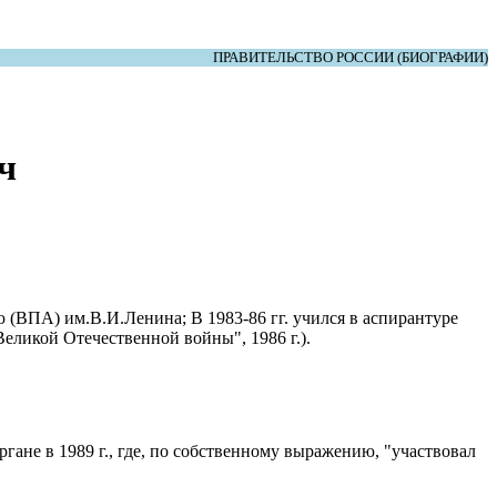
ПРАВИТЕЛЬСТВО РОССИИ (БИОГРАФИИ)
ч
(ВПА) им.В.И.Ленина; В 1983-86 гг. учился в аспирантуре
ликой Отечественной войны", 1986 г.).
гане в 1989 г., где, по собственному выражению, "участвовал