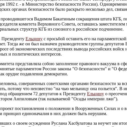
ря 1992 г. - в Министерство безопасности России). Одновремен
дских органах безопасности было раскрыто несколько дел, свя
и проводившегося Вадимом Бакатиным сокращения штата КГБ, по
 председателя комитета Верховного Совета, оставшись заместителе
ориальных структур КГБ из союзного в российское подчинение.
к Президенту
Ельцину
с просьбой оставить его на парламентской
ет. Тогда же он был назначен руководителем группы депутатов 
росе об экономических последствиях вывода российских войск 
нных и политических интересов.
омитета представляла собою заполнение правового вакуума в сф
инятые парламентом России законы "О безопасности" и "О феде
как орудие подавления демократии.
человека, совершенных советскими органами безопасности за вс
вать, потому что неизвестно "на чью мельницу она польется". В
 под обращением 72 депутатов к Президенту
Ельцину
о пресечен
ктором Анпиловым (так называемой "Осады империи лжи").
вил проект постановления о положении в Вооруженных Силах и о
 и принцип единоначалия в них должен быть нерушим.
вивших о своем осуждении Руслана Хасбулатова за неучет им ит