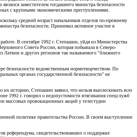
но являлся заместителем тогдашнего министра безопасности
занных с крупными экономическими преступлениями.
скольку средний возраст начальников отделов по-прежнему
м министра безопасности. Принимал активное участие в
 работе. В сентябре 1992 г. Степашин, уйдя из Министерства
Верховного Совета России, которая побывала в Северо-
из Латвии и других регионов так называемого "ближнего
ере безопасности ведомственным нормотворчеством. По
ральных органах государственной безопасности" не
ю их историю, Степашин заявил, что нельзя выплескивать всю
 июне 1992 г. говорил о недопустимости втягивания спецслужб
ии массовых провокационных акций у телестудии
 военной политике правительства России. В своем выступлении
огов референдума, свидетельствовавших о поддержке