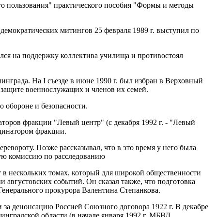
го пользования" практического пособия "Формы и методы
демократических митингов 25 февраля 1989 г. выступил по
лся на поддержку коллектива училища и противостоял
нграда. На I съезде в июне 1990 г. был избран в Верховный
 защите военнослужащих и членов их семей.
о обороне и безопасности.
торов фракции "Левый центр" (с декабря 1992 г. - "Левый
рдинатором фракции.
ревороту. Позже рассказывал, что в это время у него была
нную комиссию по расследованию
т в нескольких томах, который для широкой общественности
и августовских событий. Он сказал также, что подготовка
е Генерального прокурора Валентина Степанкова.
и за денонсацию Россией Союзного договора 1922 г. В декабре
инградской области (в начале января 1992 г. МБВД