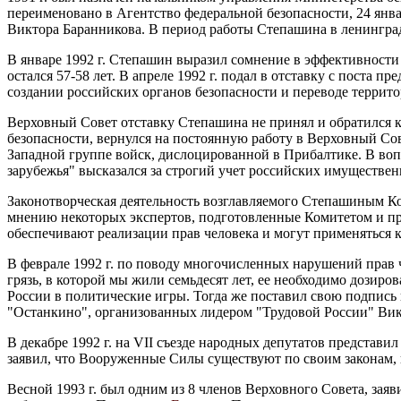
переименовано в Агентство федеральной безопасности, 24 янва
Виктора Баранникова. В период работы Степашина в ленингра
В январе 1992 г. Степашин выразил сомнение в эффективност
остался 57-58 лет. В апреле 1992 г. подал в отставку с поста
создании российских органов безопасности и переводе террит
Верховный Совет отставку Степашина не принял и обратился 
безопасности, вернулся на постоянную работу в Верховный Сов
Западной группе войск, дислоцированной в Прибалтике. В воп
зарубежья" высказался за строгий учет российских имуществе
Законотворческая деятельность возглавляемого Степашиным К
мнению некоторых экспертов, подготовленные Комитетом и пр
обеспечивают реализации прав человека и могут применяться 
В феврале 1992 г. по поводу многочисленных нарушений прав 
грязь, в которой мы жили семьдесят лет, ее необходимо дозиро
России в политические игры. Тогда же поставил свою подпись
"Останкино", организованных лидером "Трудовой России" Ви
В декабре 1992 г. на VII cъезде народных депутатов предста
заявил, что Вооруженные Силы существуют по своим законам,
Весной 1993 г. был одним из 8 членов Верховного Совета, зая