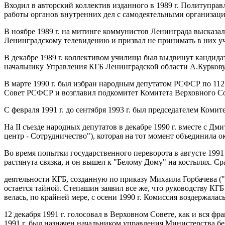
Входил в авторский коллектив изданного в 1989 г. Политупр
работы органов внутренних дел с самодеятельными организац
В ноябре 1989 г. на митинге коммунистов Ленинграда высказа
Ленинградскому телевидению и призвал не принимать в них уч
В декабре 1989 г. коллективом училища был выдвинут кандида
начальнику Управления КГБ Ленинградской области А.Куркову
В марте 1990 г. был избран народным депутатом РСФСР по 112
Совет РСФСР и возглавил подкомитет Комитета Верховного Сов
С февраля 1991 г. до сентября 1993 г. был председателем Коми
На II съезде народных депутатов в декабре 1990 г. вместе с 
центр - Сотрудничество"), которая на тот момент объединила о
Во время попытки государственного переворота в августе 1991 
растянута связка, и он вышел к "Белому Дому" на костылях. 
деятельности КГБ, созданную по приказу Михаила Горбачева (
остается тайной. Степашин заявил все же, что руководству КГ
велась, по крайней мере, с осени 1990 г. Комиссия воздержал
12 декабря 1991 г. голосовал в Верховном Совете, как и вся 
1991 г. был назначен начальником управления Министерства бе