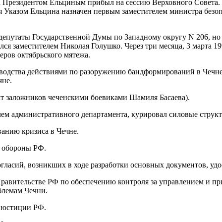
а Президентом Ельциным прибыл на сессию Верховного Совета. 22
ря Указом Ельцина назначен первым заместителем министра безоп
 депутаты Государственной Думы по Западному округу N 206, но
я заместителем Николая Голушко. Через три месяца, 3 марта 1994
ров октябрьского мятежа.
водства действиями по разоружению бандформирований в Чечне. В
чне.
хват заложников чеченскими боевиками Шамиля Басаева).
елем административного департамента, курировал силовые струк
ванию кризиса в Чечне.
а обороны РФ.
зногласий, возникших в ходе разработки основных документов, 
 Правительстве РФ по обеспечению контроля за управлением и п
облемам Чечни.
м юстиции РФ.