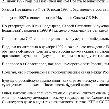
21 июля 1997 года был назначен членом Совета Безопасности 
Указом Президента РФ от 16 июля 1997 г. был введен в состав
1 августа 1997 г. вошел в состав Научного Совета СБ РФ.
По утверждению Юрия Болдырева, Сергей Степашин и руково
Болдырева) закрыли в 1993-94 г.г. дело о коррупции в Западно
Свои взгляды С.Степашин оценивает как умеренно-либеральны
В одном из интервью в декабре 1992 г. заявил, что вхождение
обучение офицеров. Считает, что Россия должна оказать помо
противном случае, они будут ориентироваться на другие сосед
В вопросе о г.Севастополе, как военно-морской базе России, 
Полагал, что исторические и геополитические связи между Росс
Будущую российскую армию видит как стратегическую силу яде
сухопутными войсками. Численность будущей армии, по мнению
Опыт, накопленный специалистами с Лубянки, считает очень ц
мнению, каждому демократическому государству необходимы н
Считает, что даже в годы так называемого "застоя" КГБ в ССС