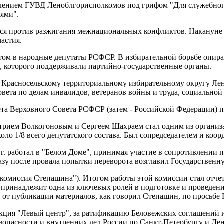
авлением ГУВД Леноблгорисполкомов под грифом "Для служебно
иями".
лся против разжигания межнациональных конфликтов. Накануне 
астия.
том в народные депутаты РСФСР. В избирательной борьбе опира
, которого поддерживали партийно-государственные органы.
 Красносельскому территориальному избирательному округу Лени
ета по делам инвалидов, ветеранов войны и труда, социальной
тета Верховного Совета РСФСР (затем - Российской Федерации) п
Дмитрием Волкогоновым и Сергеем Шахраем стал одним из организа
коло 1/8 всего депутатского состава. Был сопредседателем и коо
г. работал в "Белом Доме", принимая участие в сопротивлении пе
Сразу после провала попытки переворота возглавил Государстве
"комиссия Степашина"). Итогом работы этой комиссии стал отче
Б принадлежит одна из ключевых ролей в подготовке и проведени
ась от публикации материалов, как говорил Степашин, по просьб
фракция "Левый центр", за ратификацию Беловежских соглашений 
зопасности и внутренних дел России по Санкт-Петербургу и Лен