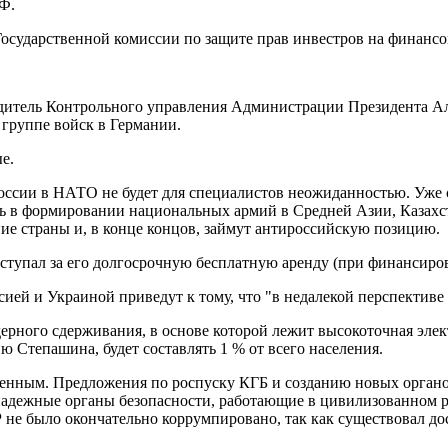
РФ.
 Государственной комиссии по защите прав инвестров на финанс
дитель Контрольного управления Администрации Президента А
й группе войск в Германии.
е.
 России в НАТО не будет для специалистов неожиданностью. Уже
щь в формировании национальных армий в Средней Азии, Казахст
ние страны и, в конце концов, займут антироссийскую позицию.
выступал за его долгосрочную бесплатную аренду (при финансиро
ией и Украиной приведут к тому, что "в недалекой перспективе 
рного сдерживания, в основе которой лежит высокоточная элек
 Степашина, будет составлять 1 % от всего населения.
енным. Предложения по роспуску КГБ и созданию новых органов 
адежные органы безопасности, работающие в цивилизованном р
Р не было окончательно коррумпировано, так как существовал до