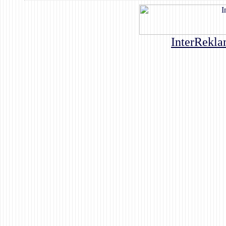
InterRekla