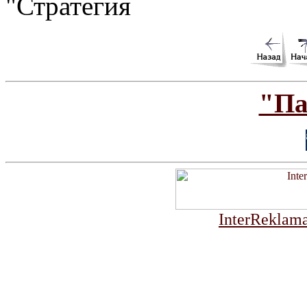
"Стратегия
"Па
InterReklama