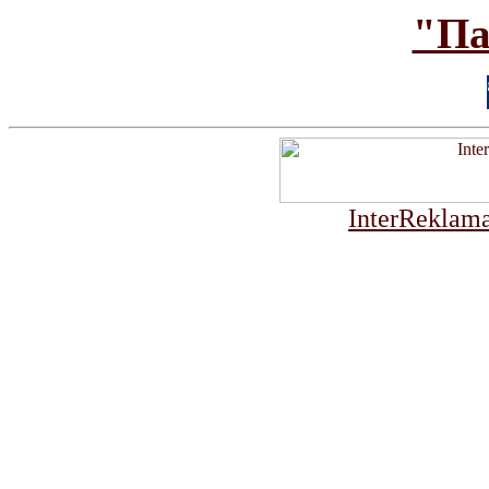
"Па
InterReklama