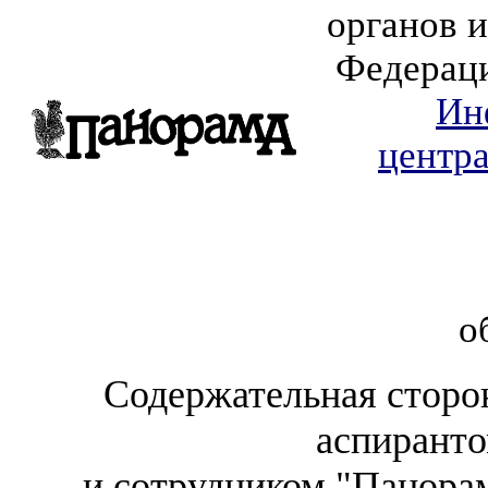
органов 
Федераци
Ин
центр
о
Содержательная сторон
аспирант
и сотрудником "Панор