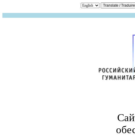
Сай
обе