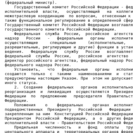
 (федеральный министр).

     Государственный комитет Российской Федерации - фед
 исполнительной  власти,   осуществляющий   на  коллеги
 межотраслевую координацию  по вопросам,  отнесенным к 
 также функциональное регулирование в определенной сфер
 Государственный комитет Российской Федерации возглавля
 государственного комитета Российской Федерации.

     Федеральная  служба  России,  российское  агентств
 надзор   России   -   федеральные   органы   исполните
 осуществляющие     специальные     (исполнительные,   
 разрешительные, регулирующие и другие) функции в устан
 ведения.   Федеральную   службу   России   возглавляет
 федеральной  службы  России,   российское  агентство  
 директор российского агентства, федеральный надзор Рос
 федерального надзора России.

     Установить,   что   федеральные   органы   исполни
 создаются  только  с  такими   наименованиями  и  стат
 предусмотрены настоящим Указом. При  этом не допускает
 иного статуса.

     2.  Создание  федеральных   органов  исполнительно
 реорганизация  и  ликвидация  осуществляются  Президен
 Федерации  по  предложению   председателя  Правительст
 Федерации.

     Положения    о    федеральных    органах  исполнит
 подведомственных  Президенту   Российской   Федерации 
 закрепленным за ним  Конституцией Российской Федерации
 Президентом  Российской  Федерации,  а  о  других феде
 исполнительной власти - Правительством Российской Феде
     Предельная   численность   и   фонд   оплаты   тру
 центрального аппарата и  территориальных органов федер