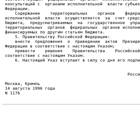
 консультаций с  органами исполнительной  власти субъек
 Федерации.

     Содержание    территориальных    органов    федера
 исполнительной  власти  осуществляется  за  счет средс
 бюджета,  предусматриваемых  на  государственное  упра
 территориальных  органов  федеральных  органов исполни
 финансируемых по другим статьям бюджета.

     5. Правительству Российской Федерации:

     внести  предложения  о  приведении  актов  Президе
 Федерации в соответствие с настоящим Указом;

     привести    решения    Правительства    Российской
 соответствие с настоящим Указом.

     6. Настоящий Указ вступает в силу со дня его подпи
                                                       
                                                  Росси
                                                       
 Москва, Кремль

 14 августа 1996 года

 N 1176 
