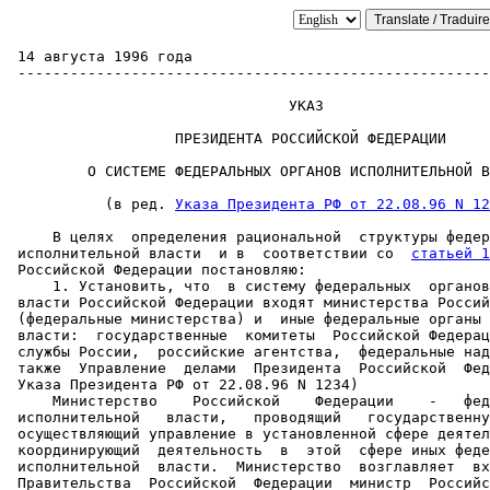
 14 августа 1996 года                                  
 ------------------------------------------------------
                                УКАЗ

                   ПРЕЗИДЕНТА РОССИЙСКОЙ ФЕДЕРАЦИИ

         О СИСТЕМЕ ФЕДЕРАЛЬНЫХ ОРГАНОВ ИСПОЛНИТЕЛЬНОЙ В
           (в ред. 
Указа Президента РФ от 22.08.96 N 12
     В целях  определения рациональной  структуры федер
 исполнительной власти  и в  соответствии со  
 Российской Федерации постановляю:

     1. Установить, что  в систему федеральных  органов
 власти Российской Федерации входят министерства Россий
 (федеральные министерства) и  иные федеральные органы 
 власти:  государственные  комитеты  Российской Федерац
 службы России,  российские агентства,  федеральные над
 также  Управление  делами  Президента  Российской  Фед
 Указа Президента РФ от 22.08.96 N 1234)

     Министерство    Российской    Федерации    -   фед
 исполнительной   власти,   проводящий   государственну
 осуществляющий управление в установленной сфере деятел
 координирующий  деятельность  в  этой  сфере иных феде
 исполнительной  власти.  Министерство  возглавляет  вх
 Правительства  Российской  Федерации  министр  Российс