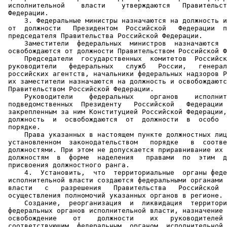
 исполнительной    власти    утверждаются   Правительст
 Федерации.

     3. Федеральные министры назначаются на должность и
 от  должности   Президентом  Российской   Федерации  п
 председателя Правительства Российской Федерации.

     Заместители  федеральных  министров  назначаются  
 освобождаются от должности Правительством Российской Ф
     Председатели  государственных  комитетов  Российск
 руководители   федеральных   служб   России,   генерал
 российских агентств, начальники федеральных надзоров Р
 их заместители назначаются на должность и освобождаютс
 Правительством Российской Федерации.

     Руководители    федеральных    органов    исполнит
 подведомственных  Президенту   Российской   Федерации 
 закрепленным за ним Конституцией Российской Федерации,
 должность  и  освобождаются  от  должности  в  особо  
 порядке.

     Права указанных в настоящем пункте должностных лиц
 установленном  законодательством   порядке   в  соотве
 должностями. При этом не допускается приравнивание их 
 должностям  в  форме  наделения   правами  по  этим  д
 присвоения должностного ранга.

     4.  Установить,  что  территориальные  органы феде
 исполнительной власти создаются федеральными органами 
 власти   с   разрешения   Правительства   Российской  
 осуществления полномочий указанных органов в регионе.

     Создание,  реорганизация  и  ликвидация  территори
 федеральных органов исполнительной власти, назначение 
 освобождение    от    должности    их   руководителей 
 соответствующим  федеральным  органом  исполнительной 