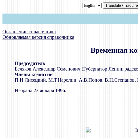
Оглавление справочника
Обновляемая версия справочника
Временная ко
Председатель
Беляков Александр Семенович
(Губернатор Ленинградско
Члены комиссии
П.И.Лисецкий
,
М.Т.Наролин
,
А.В.Попов
,
В.Н.Степанов
,
Избрана 23 января 1996.