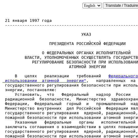
 21 января 1997 года                                   
 ------------------------------------------------------
                                УКАЗ

                   ПРЕЗИДЕНТА РОССИЙСКОЙ ФЕДЕРАЦИИ

                О ФЕДЕРАЛЬНЫХ ОРГАНАХ ИСПОЛНИТЕЛЬНОЙ

         ВЛАСТИ, УПОЛНОМОЧЕННЫХ ОСУЩЕСТВЛЯТЬ ГОСУДАРСТВ
            РЕГУЛИРОВАНИЕ БЕЗОПАСНОСТИ ПРИ ИСПОЛЬЗОВАНИ
                           АТОМНОЙ ЭНЕРГИИ

     В   целях   реализации   требований   
Федерального
 использовании  атомной   энергии"
,   направленных  на 
 государственного регулирования безопасности при исполь
 энергии, постановляю:

     Установить,  что   Федеральный   надзор  России   
 радиационной  безопасности,  Министерство  здравоохран
 Федерации,  Федеральный  горный  и   промышленный  над
 Министерство внутренних  дел Российской  Федерации явл
 государственного регулирования  ядерной, радиационной,
 пожарной безопасности при использовании атомной энерги
     Указанные   федеральные   органы   исполнительной 
 заключать соглашения о взаимодействии в целях повышени
 государственного регулирования  ядерной, радиационной,
 пожарной безопасности при использовании атомной энерги