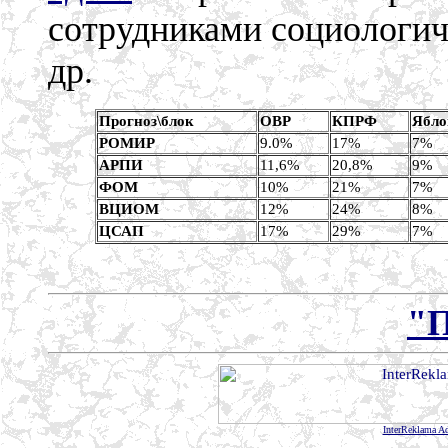
сотрудниками социолог
др.
Прогноз\блок
ОВР
КПРФ
Ябло
РОМИР
9.0%
17%
7%
АРПИ
11,6%
20,8%
9%
ФОМ
10%
21%
7%
ВЦИОМ
12%
24%
8%
ЦСАП
17%
29%
7%
"
InterReklama Ad