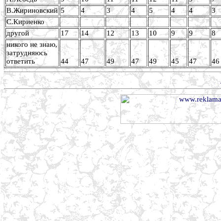
В.Жириновский
5
4
3
4
5
4
4
3
С.Кириенко
другой
17
14
12
13
10
9
9
8
никого не знаю,
затрудняюсь
ответить
44
47
49
47
49
45
47
46