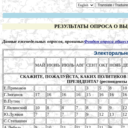
РЕЗУЛЬТАТЫ ОПРОСА О В
Данные еженедельных опросов, провимых
Фондом опроса общес
Электоральны
МАЙ
ИЮНЬ
ИЮЛЬ
АВГ
СЕНТ
ОКТ
НОЯБ
Д
СКАЖИТЕ, ПОЖАЛУЙСТА, КАКИХ ПОЛИТИКОВ 
ПРЕЗИДЕНТА? (респонденты с
Е.Примаков
3
5
8
10
Г.Зюганов
17
16
16
16
15
16
16
16
В.Путин
Г.Явлинский
10
8
8
7
8
9
9
12
Ю.Лужков
7
7
7
7
9
12
13
12
С.Степашин
А.Лебедь
9
10
11
11
12
11
9
7