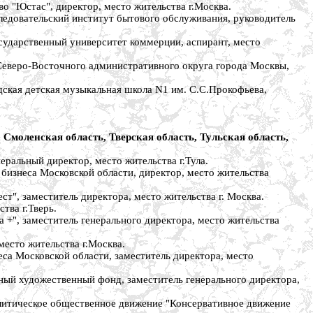
"Юстас", директор, место жительства г.Москва.
довательский институт бытового обслуживания, руководитель
дарственный университет коммерции, аспирант, место
веро-Восточного административного округа города Москвы,
ая детская музыкальная школа N1 им. С.С.Прокофьева,
 Смоленская область, Тверская область, Тульская область,
льный директор, место жительства г.Тула.
изнеса Московской области, директор, место жительства
 заместитель директора, место жительства г. Москва.
тва г.Тверь.
, заместитель генерального директора, место жительства
сто жительства г.Москва.
а Московской области, заместитель директора, место
 художественный фонд, заместитель генерального директора,
тическое общественное движение "Консервативное движение