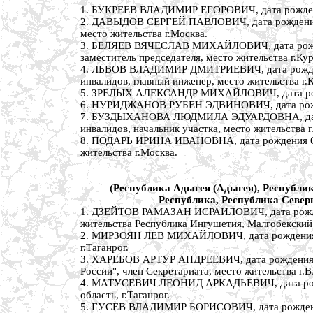
1. БУКРЕЕВ ВЛАДИМИР ЕГОРОВИЧ, дата рождения 2
2. ДАВЫДОВ СЕРГЕЙ ПАВЛОВИЧ, дата рождения 4 
место жительства г.Москва.
3. БЕЛЯЕВ ВЯЧЕСЛАВ МИХАЙЛОВИЧ, дата рождения
заместитель председателя, место жительства г.Кур
4. ЛЬВОВ ВЛАДИМИР ДМИТРИЕВИЧ, дата рождения 
инвалидов, главный инженер, место жительства г.
5. ЗРЕЛЫХ АЛЕКСАНДР МИХАЙЛОВИЧ, дата рождени
6. НУРИДЖАНОВ РУБЕН ЭДВИНОВИЧ, дата рождения
7. БУЗДЫХАНОВА ЛЮДМИЛА ЭДУАРДОВНА, дата рож
инвалидов, начальник участка, место жительства г
8. ПОДАРЬ ИРИНА ИВАНОВНА, дата рождения 6 де
жительства г.Москва.
(Республика Адыгея (Адыгея), Республи
Республика, Республика Северн
1. ДЗЕЙТОВ РАМАЗАН ИСРАИЛОВИЧ, дата рождения
жительства Республика Ингушетия, Малгобекский
2. МИРЗОЯН ЛЕВ МИХАЙЛОВИЧ, дата рождения 23 
г.Таганрог.
3. ХАРЕБОВ АРТУР АНДРЕЕВИЧ, дата рождения 8 
России", член Секретариата, место жительства г.В
4. МАТУСЕВИЧ ЛЕОНИД АРКАДЬЕВИЧ, дата рождени
область, г.Таганрог.
5. ГУСЕВ ВЛАДИМИР БОРИСОВИЧ, дата рождения 6 