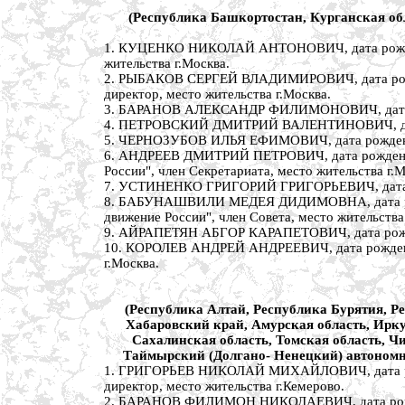
(Республика Башкортостан, Курганская обл
1. КУЦЕНКО НИКОЛАЙ АНТОНОВИЧ, дата рождения 
жительства г.Москва.
2. РЫБАКОВ СЕРГЕЙ ВЛАДИМИРОВИЧ, дата рожден
директор, место жительства г.Москва.
3. БАРАНОВ АЛЕКСАНДР ФИЛИМОНОВИЧ, дата рожд
4. ПЕТРОВСКИЙ ДМИТРИЙ ВАЛЕНТИНОВИЧ, дата ро
5. ЧЕРНОЗУБОВ ИЛЬЯ ЕФИМОВИЧ, дата рождения 2
6. АНДРЕЕВ ДМИТРИЙ ПЕТРОВИЧ, дата рождения 6
России", член Секретариата, место жительства г.М
7. УСТИНЕНКО ГРИГОРИЙ ГРИГОРЬЕВИЧ, дата рожд
8. БАБУНАШВИЛИ МЕДЕЯ ДИДИМОВНА, дата рожден
движение России", член Совета, место жительства
9. АЙРАПЕТЯН АБГОР КАРАПЕТОВИЧ, дата рождения
10. КОРОЛЕВ АНДРЕЙ АНДРЕЕВИЧ, дата рождения 
г.Москва.
(Республика Алтай, Республика Бурятия, Р
Хабаровский край, Амурская область, Ирку
Сахалинская область, Томская область, Ч
Таймырский (Долгано- Ненецкий) автономн
1. ГРИГОРЬЕВ НИКОЛАЙ МИХАЙЛОВИЧ, дата рожден
директор, место жительства г.Кемерово.
2. БАРАНОВ ФИЛИМОН НИКОЛАЕВИЧ, дата рождени