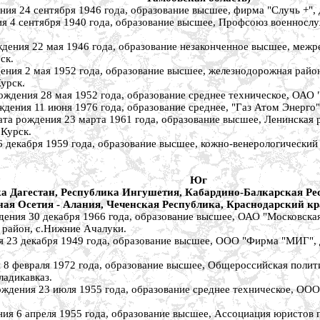
4 сентября 1946 года, образование высшее, фирма "Случь +", д
сентября 1940 года, образование высшее, Профсоюз военнослужа
 22 мая 1946 года, образование незаконченное высшее, межреги
ск.
2 мая 1952 года, образование высшее, железнодорожная районн
Курск.
я 28 мая 1952 года, образование среднее техническое, ОАО "Сч
 11 июня 1976 года, образование среднее, "Газ Атом Энерго", с
дения 23 марта 1961 года, образование высшее, Ленинская ра
.Курск.
кабря 1959 года, образование высшее, кожно-венерологический к
Юг
ка Дагестан, Республика Ингушетия, Кабардино-Балкарская Р
ая Осетия - Алания, Чеченская Республика, Краснодарский кр
 30 декабря 1966 года, образование высшее, ОАО "Московская ф
 район, с.Нижние Ачалуки.
декабря 1949 года, образование высшее, ООО "Фирма "МИГ", дире
февраля 1972 года, образование высшее, Общероссийская политич
ладикавказ.
я 23 июля 1955 года, образование среднее техническое, ООО "Л
апреля 1955 года, образование высшее, Ассоциация юристов горо