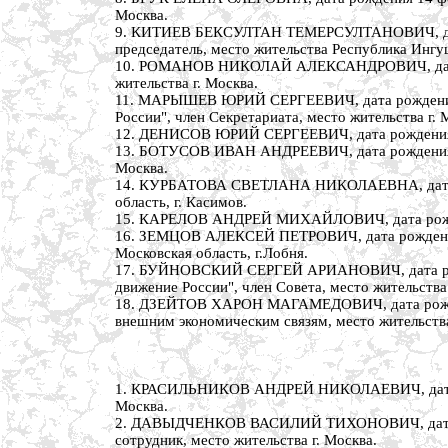
Москва.
9. КИТИЕВ БЕКСУЛТАН ТЕМЕРСУЛТАНОВИЧ, дата р
председатель, место жительства Республика Ингу
10. РОМАНОВ НИКОЛАЙ АЛЕКСАНДРОВИЧ, дата рож
жительства г. Москва.
11. МАРЫШЕВ ЮРИЙ СЕРГЕЕВИЧ, дата рождения 27
России", член Секретариата, место жительства г. 
12. ДЕНИСОВ ЮРИЙ СЕРГЕЕВИЧ, дата рождения 10 
13. БОТУСОВ ИВАН АНДРЕЕВИЧ, дата рождения 13 
Москва.
14. КУРБАТОВА СВЕТЛАНА НИКОЛАЕВНА, дата рожд
область, г. Касимов.
15. КАРЕЛОВ АНДРЕЙ МИХАЙЛОВИЧ, дата рождения
16. ЗЕМЦОВ АЛЕКСЕЙ ПЕТРОВИЧ, дата рождения 8 
Московская область, г.Лобня.
17. БУЙНОВСКИЙ СЕРГЕЙ АРИАНОВИЧ, дата рожде
движение России", член Совета, место жительства
18. ДЗЕЙТОВ ХАРОН МАГАМЕДОВИЧ, дата рождения
внешним экономическим связям, место жительства
1. КРАСИЛЬНИКОВ АНДРЕЙ НИКОЛАЕВИЧ, дата рожд
Москва.
2. ДАВЫДЧЕНКОВ ВАСИЛИЙ ТИХОНОВИЧ, дата рожд
сотрудник, место жительства г. Москва.