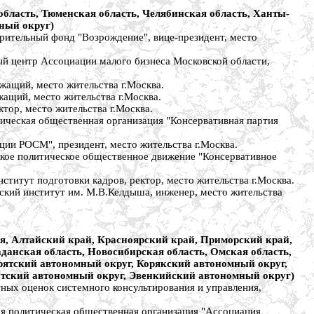
область, Тюменская область, Челябинская область, Ханты-
ный округ)
тельный фонд "Возрождение", вице-президент, место
центр Ассоциации малого бизнеса Московской области,
щий, место жительства г.Москва.
щий, место жительства г.Москва.
ор, место жительства г.Москва.
ческая общественная организация "Консервативная партия
 РОСМ", президент, место жительства г.Москва.
е политическое общественное движение "Консервативное
итут подготовки кадров, ректор, место жительства г.Москва.
кий институт им. М.В.Келдыша, инженер, место жительства
ия, Алтайский край, Красноярский край, Приморский край,
данская область, Новосибирская область, Омская область,
урятский автономный округ, Корякский автономный округ,
тский автономный округ, Эвенкийский автономный округ)
х оценок системного консультирования и управления,
политическая общественная организация "Ассоциация