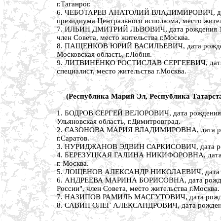
г.Таганрог.
6. ЧЕБОТАРЕВ АНАТОЛИЙ ВЛАДИМИРОВИЧ, дата ро
президиума Центрального исполкома, место житель
7. ИЛЬИН ДМИТРИЙ ЛЬВОВИЧ, дата рождения 11 м
член Совета, место жительства г.Москва.
8. ПАЩЕНКОВ ЮРИЙ ВАСИЛЬЕВИЧ, дата рождения 7
Московская область, г.Лобня.
9. ЛИТВИНЕНКО РОСТИСЛАВ СЕРГЕЕВИЧ, дата рожд
специалист, место жительства г.Москва.
(Республика Марий Эл, Республика Татарста
1. БОДРОВ СЕРГЕЙ ВЕЛОРОВИЧ, дата рождения 30 
Ульяновская область, г.Димитровград.
2. САЗОНОВА МАРИЯ ВЛАДИМИРОВНА, дата рождени
г.Саратов.
3. НУРИДЖАНОВ ЭДВИН САРКИСОВИЧ, дата рождени
4. БЕРЕЗУЦКАЯ ГАЛИНА НИКИФОРОВНА, дата рожде
г. Москва.
5. ЛОЩЕНОВ АЛЕКСАНДР НИКОЛАЕВИЧ, дата рожде
6. АНДРЕЕВА МАРИНА БОРИСОВНА, дата рождения
России", член Совета, место жительства г.Москва.
7. НАЗИПОВ РАМИЛЬ МАСГУТОВИЧ, дата рождения 
8. САВИН ОЛЕГ АЛЕКСАНДРОВИЧ, дата рождения 2