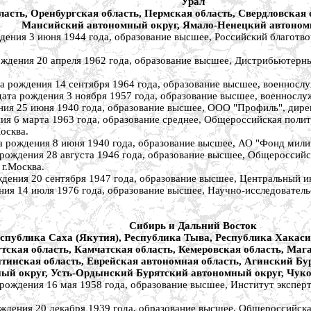
Урал
асть, Оренбургская область, Пермская область, Свердловская 
Мансийский автономный округ, Ямало-Ненецкий автоном
3 июня 1944 года, образование высшее, Российский благотвори
ия 20 апреля 1962 года, образование высшее, Дистрибьютерный 
ения 14 сентября 1964 года, образование высшее, военнослужа
ждения 3 ноября 1957 года, образование высшее, военнослужа
5 июня 1940 года, образование высшее, ООО "Профиль", директ
 марта 1963 года, образование среднее, Общероссийская полити
осква.
ения 8 июня 1940 года, образование высшее, АО "Фонд милиции
ия 28 августа 1946 года, образование высшее, Общероссийско
 г.Москва.
 20 сентября 1947 года, образование высшее, Центральный инст
14 июля 1976 года, образование высшее, Научно-исследовательс
Сибирь и Дальний Восток
еспублика Саха (Якутия), Республика Тыва, Республика Хакас
тская область, Камчатская область, Кемеровская область, Мага
итинская область, Еврейская автономная область, Агинский Б
ый округ, Усть-Ордынский Бурятский автономный округ, Чуко
ия 16 мая 1958 года, образование высшее, Институт экспертны
я 20 декабря 1939 года, образование высшее, Общероссийская 