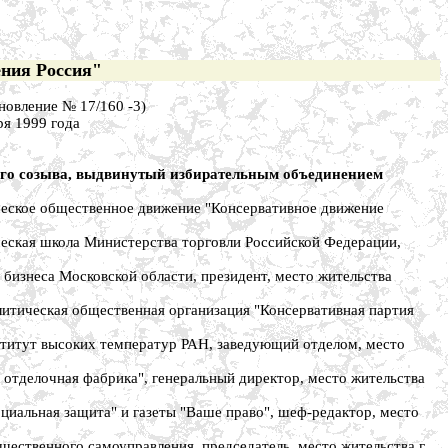
ния Россия"
новление № 17/160 -3)
ря 1999 года
его созыва, выдвинутый избирательным объединением
еское общественное движение "Консервативное движение
кая школа Министерства торговли Российской Федерации,
знеса Московской области, президент, место жительства
тическая общественная организация "Консервативная партия
итут высоких температур РАН, заведующий отделом, место
тделочная фабрика", генеральный директор, место жительства
альная защита" и газеты "Ваше право", шеф-редактор, место
ственного самоуправления, председатель, место жительства г.