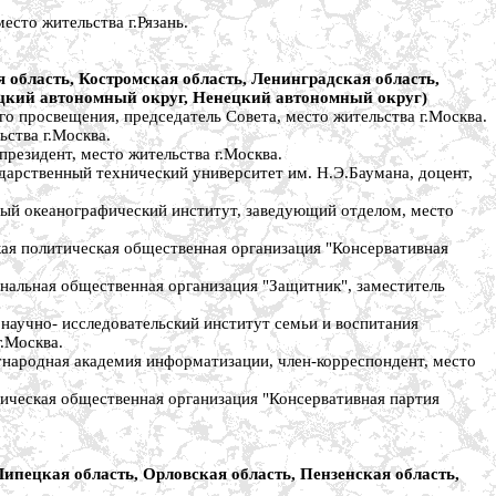
сто жительства г.Рязань.
 область, Костромская область, Ленинградская область,
яцкий автономный округ, Ненецкий автономный округ)
просвещения, председатель Совета, место жительства г.Москва.
ства г.Москва.
зидент, место жительства г.Москва.
рственный технический университет им. Н.Э.Баумана, доцент,
й океанографический институт, заведующий отделом, место
 политическая общественная организация "Консервативная
льная общественная организация "Защитник", заместитель
учно- исследовательский институт семьи и воспитания
.Москва.
одная академия информатизации, член-корреспондент, место
еская общественная организация "Консервативная партия
Липецкая область, Орловская область, Пензенская область,