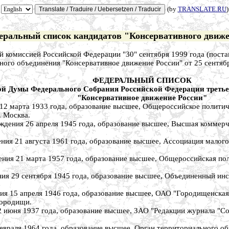
(by
TRANSLATE.RU
)
еральный список кандидатов "Консервативного движе
й комиссией Российской Федерации "30" сентября 1999 года (поста
ого объединения "Консервативное движение России" от 25 сентяб
ФЕДЕРАЛЬНЫЙ СПИСОК
ной Думы Федерального Собрания Российской Федерации треть
"Консервативное движение России"
марта 1933 года, образование высшее, Общероссийское политич
. Москва.
ия 26 апреля 1945 года, образование высшее, Высшая коммерчес
1 августа 1961 года, образование высшее, Ассоциация малого би
21 марта 1957 года, образование высшее, Общероссийская поли
9 сентября 1945 года, образование высшее, Объединенный инст
5 апреля 1946 года, образование высшее, ОАО "Городищенская о
Городищи.
ня 1937 года, образование высшее, ЗАО "Редакции журнала "Соци
аля 1964 года, образование высшее, Орган территориального обще