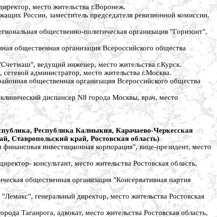
иректор, место жительства г.Воронеж.
щих России, заместитель председателя ревизионной комиссии,
ональная общественно-политическая организация "Горизонт",
ая общественная организация Всероссийского общества
етмаш", ведущий инженер, место жительства г.Курск.
етевой администратор, место жительства г.Москва.
йонная общественная организация Всероссийского общества
линический диспансер N8 города Москвы, врач, место
еспублика, Республика Калмыкия, Карачаево-Черкесская
ай, Ставропольский край, Ростовская область)
инансовая инвестиционная корпорация", вице-президент, место
ктор- консультант, место жительства Ростовская область,
еская общественная организация "Консервативная партия
емакс", генеральный директор, место жительства Ростовская
да Таганрога, адвокат, место жительства Ростовская область,