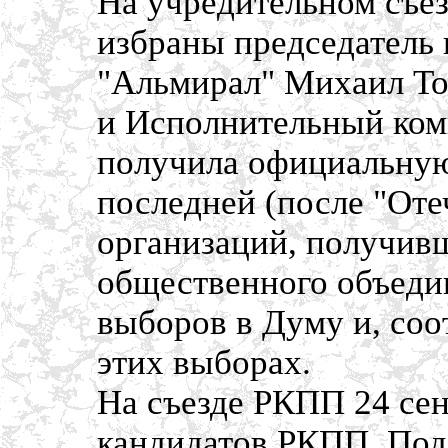
На учредительном съез
избраны председатель
"Альмирал" Михаил То
и Исполнительный ком
получила официальную
последней (после "Оте
организаций, получивш
общественного объедин
выборов в Думу и, соо
этих выборах.
На съезде РКПП 24 се
кандидатов РКПП. Под