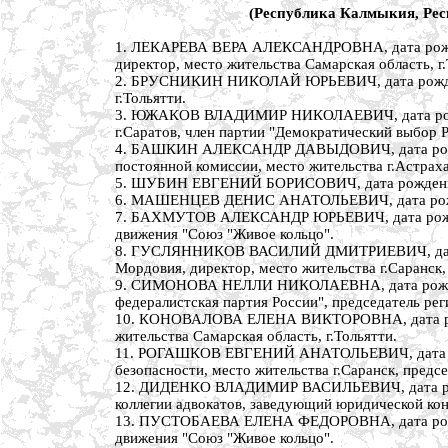
(Республика Калмыкия, Рес
1. ЛЕКАРЕВА ВЕРА АЛЕКСАНДРОВНА, дата рождени
директор, место жительства Самарская область, г.
2. БРУСНИКИН НИКОЛАЙ ЮРЬЕВИЧ, дата рождения 
г.Тольятти.
3. ЮЖАКОВ ВЛАДИМИР НИКОЛАЕВИЧ, дата рождения
г.Саратов, член партии "Демократический выбор Р
4. БАШКИН АЛЕКСАНДР ДАВЫДОВИЧ, дата рождения
постоянной комиссии, место жительства г.Астраха
5. ШУБИН ЕВГЕНИЙ БОРИСОВИЧ, дата рождения 9 
6. МАШЕНЦЕВ ДЕНИС АНАТОЛЬЕВИЧ, дата рождения
7. БАХМУТОВ АЛЕКСАНДР ЮРЬЕВИЧ, дата рождения 
движения "Союз "Живое кольцо".
8. ГУСЛЯННИКОВ ВАСИЛИЙ ДМИТРИЕВИЧ, дата рож
Мордовия, директор, место жительства г.Саранск
9. СИМОНОВА НЕЛЛИ НИКОЛАЕВНА, дата рождения 
федералистская партия России", председатель рег
10. КОНОВАЛОВА ЕЛЕНА ВИКТОРОВНА, дата рожден
жительства Самарская область, г.Тольятти.
11. РОГАШКОВ ЕВГЕНИЙ АНАТОЛЬЕВИЧ, дата рожде
безопасности, место жительства г.Саранск, пред
12. ДИДЕНКО ВЛАДИМИР ВАСИЛЬЕВИЧ, дата рожден
коллегии адвокатов, заведующий юридической кон
13. ПУСТОБАЕВА ЕЛЕНА ФЕДОРОВНА, дата рождения
движения "Союз "Живое кольцо".