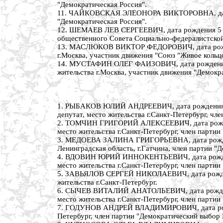
"Демократическая Россия".
11. ЧАЙКОВСКАЯ ЭЛЕОНОРА ВИКТОРОВНА, дата рож
"Демократическая Россия".
12. ШЕМАЕВ ЛЕВ СЕРГЕЕВИЧ, дата рождения 5 июля
общественного Совета Социально-федералистской
13. МАСЛЮКОВ ВИКТОР ФЕДОРОВИЧ, дата рождения
г.Москва, участник движения "Союз "Живое кольц
14. МУСТАФИН ОЛЕГ ФАИЗОВИЧ, дата рождения 29
жительства г.Москва, участник движения "Демокр
1. РЫБАКОВ ЮЛИЙ АНДРЕЕВИЧ, дата рождения 25 
депутат, место жительства г.Санкт-Петербург, чл
2. ТОМЧИН ГРИГОРИЙ АЛЕКСЕЕВИЧ, дата рождения
место жительства г.Санкт-Петербург, член парти
3. МЕДОЕВА ЗАЛИНА ГРИГОРЬЕВНА, дата рождения
Ленинградская область, г.Гатчина, член партии "
4. ВДОВИН ЮРИЙ ИННОКЕНТЬЕВИЧ, дата рождения 
место жительства г.Санкт-Петербург, член парти
5. ЗАВЬЯЛОВ СЕРГЕЙ НИКОЛАЕВИЧ, дата рождения
жительства г.Санкт-Петербург.
6. СЫЧЕВ ВИТАЛИЙ АНАТОЛЬЕВИЧ, дата рождения 
место жительства г.Санкт-Петербург, член парти
7. ГОДУНОВ АНДРЕЙ ВЛАДИМИРОВИЧ, дата рождени
Петербург, член партии "Демократический выбор 