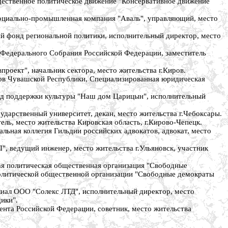
ственное политическое движение "Консервативное движение
циально-промышленная компания "Аваль", управляющий, место
фонд региональной политики, исполнительный директор, место
едерального Собрания Российской Федерации, заместитель
ект", начальник сектора, место жительства г.Киров.
в Чувашской Республики, Специализированная юридическая
д поддержки культуры "Наш дом Царицын", исполнительный
рственный университет, декан, место жительства г.Чебоксары.
, место жительства Кировская область, г.Кирово-Чепецк.
ая коллегия Гильдии российских адвокатов, адвокат, место
ведущий инженер, место жительства г.Ульяновск, участник
 политическая общественная организация "Свободные
 политической общественной организации "Свободные демократы
ал ООО "Солекс ЛТД", исполнительный директор, место
ики".
та Российской Федерации, советник, место жительства