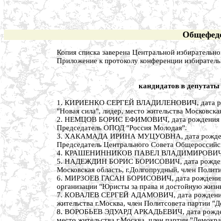
Общефеде
Копия списка заверена Центральной избирательно
Приложение к протоколу конференции избирательн
кандидатов в депутаты
1. КИРИЕНКО СЕРГЕЙ ВЛАДИЛЕНОВИЧ, дата рожде
"Новая сила", лидер, место жительства Московска
2. НЕМЦОВ БОРИС ЕФИМОВИЧ, дата рождения 9 ок
Председатель ОПОД "Россия Молодая".
3. ХАКАМАДА ИРИНА МУЦУОВНА, дата рождения 13
Председатель Центрального Совета Общероссий
4. КРАШЕНИННИКОВ ПАВЕЛ ВЛАДИМИРОВИЧ, дата р
5. НАДЕЖДИН БОРИС БОРИСОВИЧ, дата рождения 2
Московская область, г.Долгопрудный, член Полити
6. МИРЗОЕВ ГАСАН БОРИСОВИЧ, дата рождения 11 
организации "Юристы за права и достойную жизнь
7. КОВАЛЕВ СЕРГЕЙ АДАМОВИЧ, дата рождения 2 
жительства г.Москва, член Политсовета партии "
8. ВОРОБЬЕВ ЭДУАРД АРКАДЬЕВИЧ, дата рождения
место жительства г.Москва, член партии "Демокр