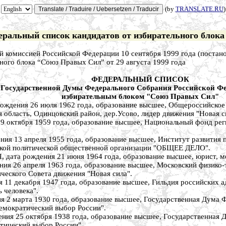
(by
TRANSLATE.RU
)
ральный список кандидатов от избирательного блока
й комиссией Российской Федерации 10 сентября 1999 года (постан
ого блока “Союз Правых Сил” от 29 августа 1999 года
ФЕДЕРАЛЬНЫЙ СПИСОК
 Государственной Думы Федерального Собрания Российской Фе
избирательным блоком "Союз Правых Сил"
ния 26 июля 1962 года, образование высшее, Общероссийское о
я область, Одинцовский район, дер.Усово, лидер движения "Новая с
тября 1959 года, образование высшее, Национальный фонд регион
 апреля 1955 года, образование высшее, Институт развития пре
ской политической общественной организации "ОБЩЕЕ ДЕЛО".
ождения 21 июня 1964 года, образование высшее, юрист, мест
6 апреля 1963 года, образование высшее, Московский физико-те
ческого Совета движения "Новая сила".
декабря 1947 года, образование высшее, Гильдия российских адво
 человека".
марта 1930 года, образование высшее, Государственная Дума Фе
Демократический выбор России".
 25 октября 1938 года, образование высшее, Государственная Д
атический выбор России".