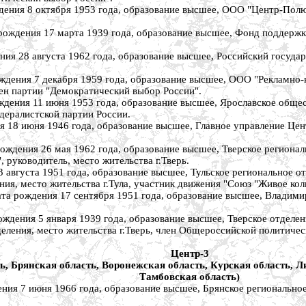
8 октября 1953 года, образование высшее, ООО "Центр-Полюс", п
ия 17 марта 1939 года, образование высшее, Фонд поддержки за
8 августа 1962 года, образование высшее, Российский государс
ия 7 декабря 1959 года, образование высшее, ООО "Рекламно-
лен партии "Демократический выбор России".
я 11 июня 1953 года, образование высшее, Ярославское общест
дералистской партии России.
 июня 1946 года, образование высшее, Главное управление Центр
ия 26 мая 1962 года, образование высшее, Тверское региональ
 руководитель, место жительства г.Тверь.
густа 1951 года, образование высшее, Тульское региональное от
ния, место жительства г.Тула, участник движения "Союз "Живое кол
дения 17 сентября 1951 года, образование высшее, Владимирски
ия 5 января 1939 года, образование высшее, Тверское отделен
еления, место жительства г.Тверь, член Общероссийской политиче
Центр-3
ь, Брянская область, Воронежская область, Курская область, Л
Тамбовская область)
 июня 1966 года, образование высшее, Брянское региональное 