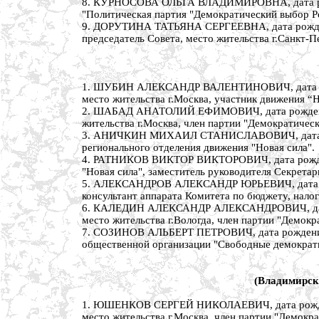
8. КУРНОСОВА ОЛЬГА ВЛАДИМИРОВНА, дата рожде
"Политическая партия "Демократический выбор Ро
9. ДОРУТИНА ТАТЬЯНА СЕРГЕЕВНА, дата рождения
председатель Совета, место жительства г.Санкт-
1. ШУБИН АЛЕКСАНДР ВАЛЕНТИНОВИЧ, дата рожден
место жительства г.Москва, участник движения “Н
2. ШАБАД АНАТОЛИЙ ЕФИМОВИЧ, дата рождения 8
жительства г.Москва, член партии "Демократичес
3. АНИЧКИН МИХАИЛ СТАНИСЛАВОВИЧ, дата рожден
регионального отделения движения "Новая сила".
4. РАТНИКОВ ВИКТОР ВИКТОРОВИЧ, дата рождени
"Новая сила", заместитель руководителя Секретар
5. АЛЕКСАНДРОВ АЛЕКСАНДР ЮРЬЕВИЧ, дата рожд
консультант аппарата Комитета по бюджету, налог
6. КАЛЕДИН АЛЕКСАНДР АЛЕКСАНДРОВИЧ, дата рож
место жительства г.Вологда, член партии "Демокр
7. СОЗИНОВ АЛЬБЕРТ ПЕТРОВИЧ, дата рождения 1 
общественной организации "Свободные демократ
(Владимирска
1. ЮШЕНКОВ СЕРГЕЙ НИКОЛАЕВИЧ, дата рождения
место жительства г.Москва, член партии "Демокр