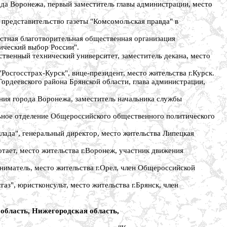
 Воронежа, первый заместитель главы администрации, место
едставительство газеты "Комсомольская правда" в
ная благотворительная общественная организация
ический выбор России".
енный технический университет, заместитель декана, место
госстрах-Курск", вице-президент, место жительства г.Курск.
еевского района Брянской области, глава администрации,
ия города Воронежа, заместитель начальника службы
ное отделение Общероссийского общественного политического
да", генеральный директор, место жительства Липецкая
ет, место жительства г.Воронеж, участник движения
матель, место жительства г.Орел, член Общероссийской
, юристконсульт, место жительства г.Брянск, член
область, Нижегородская область,