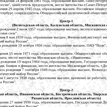
ния 24 февраля 1961 года, образование высшее, санкт-петербу
ссии", заместитель председателя, место жительства г.Санкт-Петер
 29 апреля 1945 года, образование высшее, Российское обществе
Петербург, сопредседатель Общероссийской политической обществе
Центр-1
(Вологодская область, Калужская область, Московская 
ия 2 июля 1957 года, образование высшее, эксплуатационное к
овая сила”.
 мая 1939 года, образование высшее, Физический институт им.
кий выбор России".
ия 19 ноября 1956 года, образование высшее, ОАО "Нали", пре
я 15 июля 1971 года, образование высшее, Общероссийское обще
иата, место жительства Московская область, г.Ивантеевка.
ения 19 марта 1964 года, образование высшее, Государственна
ам, банкам и финансам, место жительства Московская область, г.Д
дения 7 сентября 1949 года, образование высшее, Вологодская
атический выбор России".
августа 1938 года, образование высшее, временно не работает, 
ы России".
Центр-2
я область, Ивановская область, Костромская область, Тверская
Рязанская область, Ярославская область)
 27 июня 1950 года, образование высшее, Государственная Дума
атический выбор России".