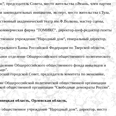
редседатель Совета, место жительства г.Рязань, член партии
конодательных инициатив, эксперт, место жительства г.Тула,
твенный академический театр им.Ф.Волкова, мастер сцены,
коммерческая фирма "ТОМИКС", директор-шеф-редактор газеты
венное учреждение "Народный дом", генеральный директор,
ального Банка Российской Федерации по Тверской области,
ное отделение Общероссийского общественного политического
деление Общероссийского общественного фонда инвалидов и
ьцо".
й городской Совет, председатель комитета по экономике,
ие Общероссийской политической общественной организации
ской общественной организации "Свободные демократы России".
ипецкая область, Орловская область,
общественное учреждение "Народный дом", директор, место