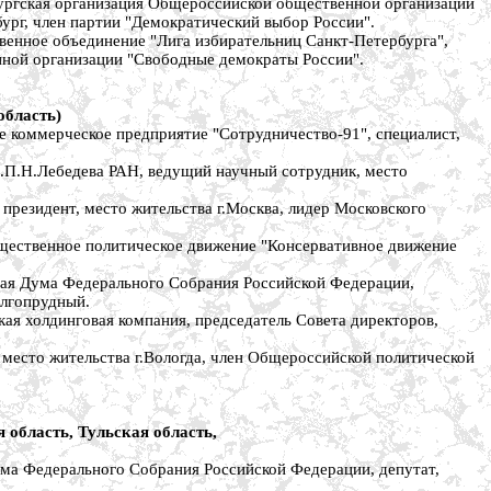
ргская организация Общероссийской общественной организации
бург, член партии "Демократический выбор России".
нное объединение "Лига избирательниц Санкт-Петербурга",
нной организации "Свободные демократы России".
область)
оммерческое предприятие "Сотрудничество-91", специалист,
П.Н.Лебедева РАН, ведущий научный сотрудник, место
зидент, место жительства г.Москва, лидер Московского
ственное политическое движение "Консервативное движение
я Дума Федерального Собрания Российской Федерации,
олгопрудный.
 холдинговая компания, председатель Совета директоров,
место жительства г.Вологда, член Общероссийской политической
 область, Тульская область,
 Федерального Собрания Российской Федерации, депутат,