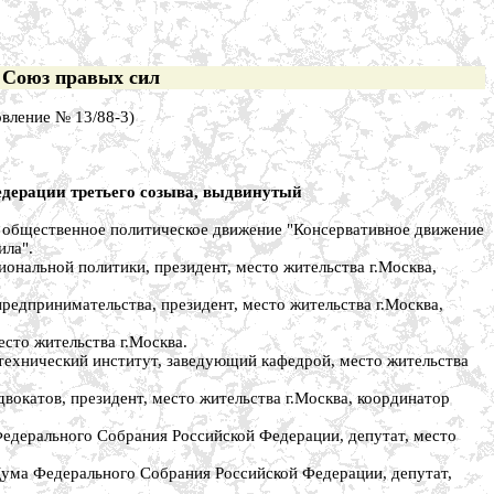
 Союз правых сил
овление № 13/88-3)
дерации третьего созыва, выдвинутый
бщественное политическое движение "Консервативное движение
ила".
альной политики, президент, место жительства г.Москва,
дпринимательства, президент, место жительства г.Москва,
о жительства г.Москва.
хнический институт, заведующий кафедрой, место жительства
катов, президент, место жительства г.Москва, координатор
дерального Собрания Российской Федерации, депутат, место
ума Федерального Собрания Российской Федерации, депутат,