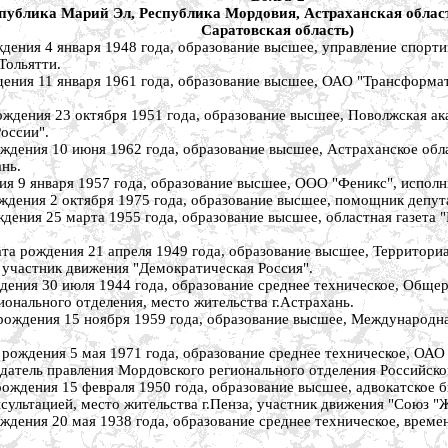
публика Марий Эл, Республика Мордовия, Астраханская область
Саратовская область)
я 4 января 1948 года, образование высшее, управление спорти
Тольятти.
11 января 1961 года, образование высшее, ОАО "Трансформатор"
 23 октября 1951 года, образование высшее, Поволжская акаде
оссии".
 10 июня 1962 года, образование высшее, Астраханское област
нь.
января 1957 года, образование высшее, ООО "Феникс", исполнит
 2 октября 1975 года, образование высшее, помощник депутата
25 марта 1955 года, образование высшее, областная газета "Мир
дения 21 апреля 1949 года, образование высшее, Территориал
, участник движения "Демократическая Россия".
30 июля 1944 года, образование среднее техническое, Общерос
ионального отделения, место жительства г.Астрахань.
ия 15 ноября 1959 года, образование высшее, Международная ак
ния 5 мая 1971 года, образование среднее техническое, ОАО "
седатель правления Мордовского регионального отделения Российск
ия 15 февраля 1950 года, образование высшее, адвокатское бю
сультацией, место жительства г.Пенза, участник движения "Союз "Ж
 20 мая 1938 года, образование среднее техническое, временно 