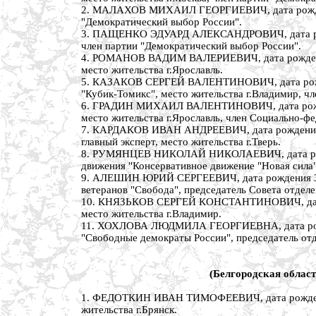
2. МАЛАХОВ МИХАИЛ ГЕОРГИЕВИЧ, дата рождения 
"Демократический выбор России".
3. ПАЩЕНКО ЭДУАРД АЛЕКСАНДРОВИЧ, дата рожден
член партии "Демократический выбор России".
4. РОМАНОВ ВАДИМ ВАЛЕРИЕВИЧ, дата рождения 2
место жительства г.Ярославль.
5. КАЗАКОВ СЕРГЕЙ ВАЛЕНТИНОВИЧ, дата рожден
"Кубик-Томикс", место жительства г.Владимир, ч
6. ГРАДИН МИХАИЛ ВАЛЕНТИНОВИЧ, дата рождени
место жительства г.Ярославль, член Социально-фе
7. КАРДАКОВ ИВАН АНДРЕЕВИЧ, дата рождения 18
главный эксперт, место жительства г.Тверь.
8. РУМЯНЦЕВ НИКОЛАЙ НИКОЛАЕВИЧ, дата рожден
движения "Консервативное движение "Новая сила",
9. АЛЕШИН ЮРИЙ СЕРГЕЕВИЧ, дата рождения 3 ав
ветеранов "Свобода", председатель Совета отделе
10. КНЯЗЬКОВ СЕРГЕЙ КОНСТАНТИНОВИЧ, дата рож
место жительства г.Владимир.
11. ХОХЛОВА ЛЮДМИЛА ГЕОРГИЕВНА, дата рожден
"Свободные демократы России", председатель отд
(Белгородская област
1. ФЕДОТКИН ИВАН ТИМОФЕЕВИЧ, дата рождения 7
жительства г.Брянск.