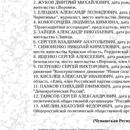
2. ЖУКОВ ДМИТРИЙ МИХАЙЛОВИЧ, дата рождения 2
жительства г.Воронеж.
3. ЕЛЕЦКИХ АЛЕКСАНДР ЛЕОНИДОВИЧ, дата рожден
Черноземье", журналист, место жительства Липец
4. КОМОГОРЦЕВА ЛЮДМИЛА КИМОВНА, дата рожден
"Правозащитная ассоциация", председатель, мест
5. ЗАЙЦЕВ АЛЕКСАНДР НИКОЛАЕВИЧ, дата рождени
жительства г.Липецк.
6. СЕРГЕЕВ ВЛАДИМИР АНАТОЛЬЕВИЧ, дата рождени
7. СИМОНЕНКО НИКОЛАЙ КИРИЛЛОВИЧ, дата рожден
место жительства Брянская область, Гордеевский 
8. ЯЩЕНКО СЕРГЕЙ АЛЕКСЕЕВИЧ, дата рождения 2
безопасности, место жительства г.Воронеж, член
9. ПЕТРЕНКО СЕРГЕЙ ВИКТОРОВИЧ, дата рождения
движения "Консервативное движение "Новая сила",
10. КИСЕЛЕВ АЛЕКСАНДР ИВАНОВИЧ, дата рождени
область, г.Елец, член Российской партии социаль
11. ПАНКОВ ГЕННАДИЙ ЕФИМОВИЧ, дата рождения 
"Демократическая Россия".
12. ТАРАСОВ СЕРГЕЙ АЛЕКСАНДРОВИЧ, дата рожде
политической общественной организации "Россий
13. АМЕЛИН АНАТОЛИЙ ФЕДОРОВИЧ, дата рождения
Общероссийской политической общественной орг
(Чувашская Респу