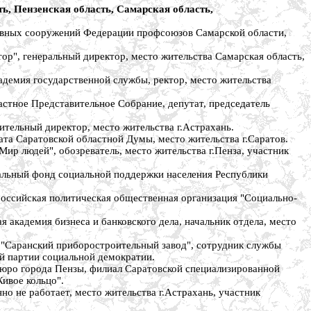
, Пензенская область, Самарская область,
вных сооружений Федерации профсоюзов Самарской области,
, генеральный директор, место жительства Самарская область,
мия государственной службы, ректор, место жительства
ное Представительное Собрание, депутат, председатель
ельный директор, место жительства г.Астрахань.
 Саратовской областной Думы, место жительства г.Саратов.
 людей", обозреватель, место жительства г.Пенза, участник
ьный фонд социальной поддержки населения Республики
сийская политическая общественная организация "Социально-
адемия бизнеса и банковского дела, начальник отдела, место
Саранский приборостроительный завод", сотрудник службы
ой партии социальной демократии.
ро города Пензы, филиал Саратовской специализированной
ивое кольцо".
не работает, место жительства г.Астрахань, участник