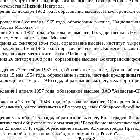
 7 марта 1960 года, образование высшее, Общероссийское обще
жительства г.Нижний Новгород.
 23 декабря 1962 года, образование высшее, Нижегородская со
ния 8 сентября 1965 года, образование высшее, Национальный 
Россия Молодая".
5 мая 1957 года, образование высшее, Государственная Дума Ф
рту, место жительства г.Москва.
5 сентября 1964 года, образование высшее, институт "Кировпро
ния 24 мая 1966 года, образование высшее, Коллегия адвокато
сти, адвокат, место жительства г.Чебоксары.
26 октября 1968 года, образование высшее, Волгоградский фон
я 27 сентября 1937 года, образование высшее, Чувашский госуда
15 мая 1954 года, образование высшее, частный предприниматель
ния 1 марта 1946 года, образование высшее, межтерриториальн
 1 апреля 1957 года, образование высшее, ЗАО "Авиастар-СП", 
ия 23 ноября 1946 года, образование высшее, Общероссийская
 отделения0, место жительства г.Волгоград, член Общероссийской
5 октября 1952 года, образование высшее, Волгоградский фили
литической общественной организации "Российские налогоплательщ
 июня 1946 года, образование высшее, Администрация Президен
щественной организации "Свободные демократы России".
Волга-2