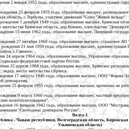
 января 1952 года, образование высшее, администрация города
ия 25 февраля 1955 года, образование высшее, региональное пр
кая область, с.Тербуны, участник движения "Союз "Живое кольцо".
ия 1 декабря 1949 года, образование высшее, Брянская област
о жительства Брянская область, дер.Кокино, член партии "Демократ
я 15 июня 1962 года, образование высшее, Липецкий государств
я 27 октября 1960 года, образование высшее, страховое АО "Рос
ия 21 мая 1959 года, образование высшее, администрация Горд
район, с.Глинное.
4 апреля 1964 года, образование высшее, Управление образован
 Социально-федералистской партии России.
 25 апреля 1960 года, образование высшее, Брянское региональ
 лидер, место жительства г.Брянск.
я 17 августа 1946 года, образование высшее, ООО "Фирма Элла
ной демократии.
25 февраля 1955 года, образование высшее, временно не работа
ния 9 марта 1960 года, образование высшее, частный предприни
ские налогоплательщики".
 16 февраля 1942 года, образование высшее, ООО "Мострансгаз"
анизации "Свободные демократы России".
Волга-1
блика - Чаваш республики, Волгоградская область, Кировская 
Ульяновская область)