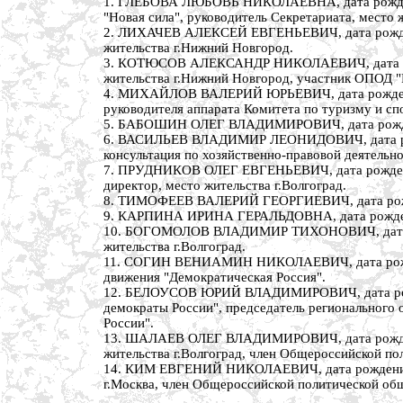
1. ГЛЕБОВА ЛЮБОВЬ НИКОЛАЕВНА, дата рождения
"Новая сила", руководитель Секретариата, место 
2. ЛИХАЧЕВ АЛЕКСЕЙ ЕВГЕНЬЕВИЧ, дата рождения
жительства г.Нижний Новгород.
3. КОТЮСОВ АЛЕКСАНДР НИКОЛАЕВИЧ, дата рожде
жительства г.Нижний Новгород, участник ОПОД "
4. МИХАЙЛОВ ВАЛЕРИЙ ЮРЬЕВИЧ, дата рождения 2
руководителя аппарата Комитета по туризму и спо
5. БАБОШИН ОЛЕГ ВЛАДИМИРОВИЧ, дата рождения 2
6. ВАСИЛЬЕВ ВЛАДИМИР ЛЕОНИДОВИЧ, дата рожде
консультация по хозяйственно-правовой деятельно
7. ПРУДНИКОВ ОЛЕГ ЕВГЕНЬЕВИЧ, дата рождения 
директор, место жительства г.Волгоград.
8. ТИМОФЕЕВ ВАЛЕРИЙ ГЕОРГИЕВИЧ, дата рождени
9. КАРПИНА ИРИНА ГЕРАЛЬДОВНА, дата рождения 
10. БОГОМОЛОВ ВЛАДИМИР ТИХОНОВИЧ, дата рожде
жительства г.Волгоград.
11. СОГИН ВЕНИАМИН НИКОЛАЕВИЧ, дата рождения
движения "Демократическая Россия".
12. БЕЛОУСОВ ЮРИЙ ВЛАДИМИРОВИЧ, дата рожден
демократы России", председатель регионального
России".
13. ШАЛАЕВ ОЛЕГ ВЛАДИМИРОВИЧ, дата рождения 
жительства г.Волгоград, член Общероссийской по
14. КИМ ЕВГЕНИЙ НИКОЛАЕВИЧ, дата рождения 23
г.Москва, член Общероссийской политической об