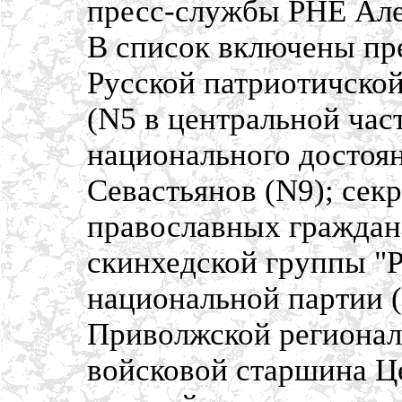
пресс-службы РНЕ Ал
В список включены пр
Русской патриотичско
(N5 в центральной час
национального достоя
Севастьянов (N9); сек
православных граждан
скинхедской группы "Р
национальной партии 
Приволжской регионал
войсковой старшина Це