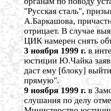
органам по поводу уст
"Русская сталь", призы
А.Баркашова, причастн
отрицает. В случае вы
ЦИК намерен снять объ
3 ноября 1999 г.
в инте
юстиции Ю.Чайка заяви
даст ему [блоку] вый
прямую".
9 ноября 1999 г.
в Зам
слушания по делу отм
Министерство юстиции