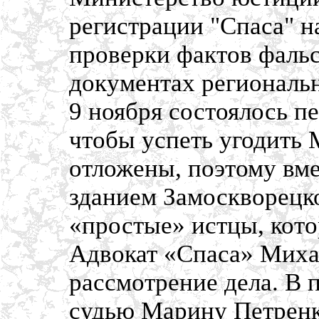
регистрации "Спаса" н
проверки фактов фаль
документах региональн
9 ноября состоялось пе
чтобы успеть угодить 
отложены, поэтому вм
зданием Замоскворецко
«простые» истцы, кото
Адвокат «Спаса» Михаи
рассмотрение дела. В 
судью Марину Петренк