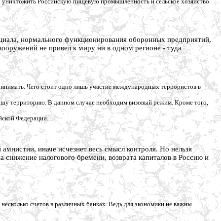
ьно уничтожить Российскую пищевую промышленность и сельское хозяйство.
нциала, нормального функционирования оборонных предприятий,
ооружений не привел к миру ни в одном регионе - туда
ринимать. Чего стоит одно лишь участие международных террористов в
нашу территорию. В данном случае необходим
визовый режим. Кроме того,
йской Федерации.
 амнистии, иначе исчезнет весь смысл контроля. Но нельзя
а снижение налогового бремени, возврата капиталов в Россию и
несколько счетов в различных банках. Ведь для экономики не важны