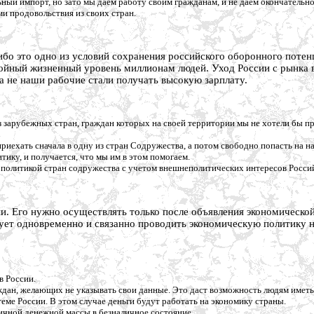
ьный импорт, но зато мы даем работу своим гражданам, и не даем окончател
ами продовольствия из своих стран
.
ибо это одно из условий сохранения российского оборонного поте
ойный жизненный уровень миллионам людей. Уход России с рынка в
 а не наши рабочие стали получать высокую зарплату.
 зарубежных стран, граждан которых на своей территории мы не хотели бы п
иехать сначала в одну из стран Содружества, а потом свободно попасть на 
ку, и получается, что мы им в этом помогаем.
 политикой стран содружества с учетом внешнеполитических интересов Росси
ии. Его нужно осуществлять только после объявления экономической
ует одновременно и связанно проводить экономическую политику н
в России.
ждан, желающих не указывать свои данные. Это даст возможность людям иметь 
еме России. В этом случае деньги будут работать на экономику страны.
личной денежной массы в безналичное состояние.