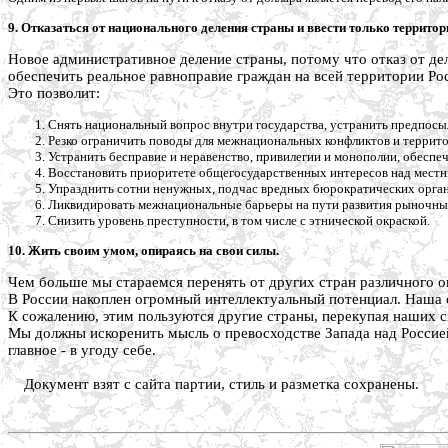
9. Отказаться от национального деления страны и ввести только территор
Новое административное деление страны, потому что отказ от де
обеспечить реальное равноправие граждан на всей территории Ро
Это позволит:
Снять национальный вопрос внутри государства, устранить предпосыл
Резко ограничить поводы для межнациональных конфликтов и террито
Устранить бесправие и неравенство, привилегии и монополии, обеспеч
Восстановить приоритете общегосударственных интересов над местн
Упразднить сотни ненужных, подчас вредных бюрократических орган
Ликвидировать межнациональные барьеры на пути развития рыночн
Снизить уровень преступности, в том числе с этнической окраской.
10. Жить своим умом, опираясь на свои силы.
Чем больше мы стараемся перенять от других стран различного о
В России накоплен огромный интеллектуальный потенциал. Наша с
К сожалению, этим пользуются другие страны, перекупая наших с
Мы должны искоренить мысль о превосходстве Запада над Россией
главное - в угоду себе.
Документ взят с сайта партии, стиль и разметка сохранены.