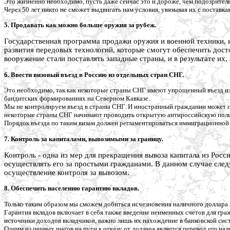
Это жизненно необходимо, пусть даже сейчас это и дороже, чем подозрител
Через 50 лет никто не сможет выдвигать нам условия, увязывая их с поставк
5. Продавать как можно больше оружия за рубеж.
Государственная программа продажи оружия и военной техники, 
развития передовых технологий, которые смогут обеспечить дост
вооружение стали поставлять западные страны, и в результате их,
6. Ввести визовый въезд в Россию из отдельных стран СНГ.
Это необходимо, так как некоторые страны СНГ имеют упрощенный въезд из
бандитских формированиях на Северном Кавказе.
Мы не контролируем въезд в страны СНГ. И иностранный гражданин может пр
некоторые страны СНГ начинают проводить открытую антироссийскую полити
Порядок въезда по таким визам должен регламентироваться иммиграционной
7. Контроль за капиталами, вывозимыми за границу.
Контроль - одна из мер для прекращения вывоза капитала из Росс
осуществлять его за простыми гражданами. В данном случае след
осуществление контроля за вывозом.
8. Обеспечить населению гарантию вкладов.
Только таким образом мы сможем добиться исчезновения наличного доллара 
Гарантия вкладов включает в себя также введение неименных счетов для гра
источники доходов вкладчиков, важно лишь их нахождение в банковской сист
Одним из первых шагов на пути к отказу от доллара является перевод его на