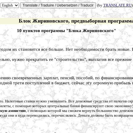
(by
TRANSLATE.RU
)
Блок Жириновского, предвыборная программ
10 пунктов программы "Блока Жириновского"
 годом их становится все больше. Нет необходимости брать новые.
ельно, нужно прекратить ее "строительство", выплатив все прежние
чению своевременных зарплат, пенсий, пособий, по финансированию
 одной трети поступлений в бюджет, сейчас эту огромную прибыль 
то. Налоговые ставки нужно уменьшить. Все денежные средства от налогов ск
билеты, с помощью которых центральные банки финансируют свою экономику)
скую амнистию
, с помощью которой мы сможем вернуть большинство денежных
куда они и куда переводились, перечислялись. Деньги должны быть возвращен