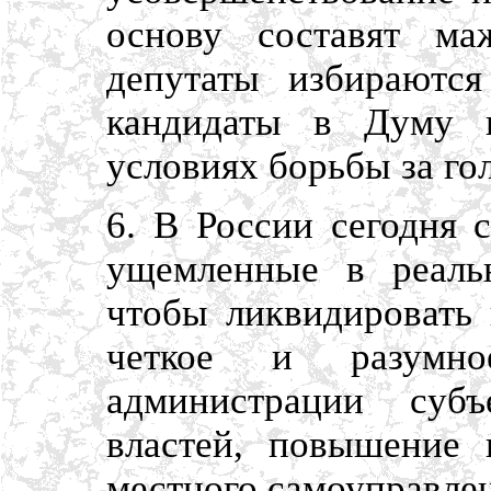
основу составят ма
депутаты избираютс
кандидаты в Думу н
условиях борьбы за го
6. В России сегодня 
ущемленные в реаль
чтобы ликвидировать 
четкое и разумно
администрации суб
властей, повышение 
местного самоуправле