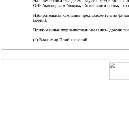
На совместном съезде 29 августа 1999 в Москве и
ОВР был первым блоком, объявившим о том, что 
Избирательная кампания предположительно финан
мэрии).
Придуманные журналистами названия-"дразнилки
(с) Владимир Прибыловский