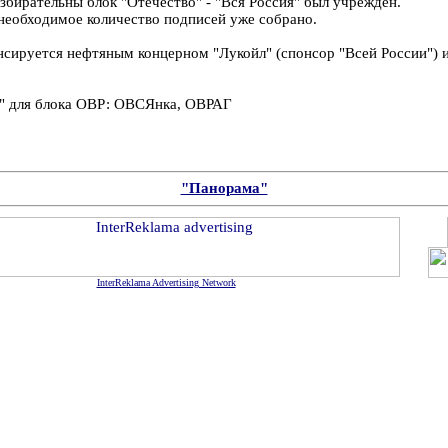
збирательны блок "Отечество" - "Вся Россия" был учрежден.
необходимое количество подписей уже собрано.
сируется нефтяным концерном "Лукойл" (спонсор "Всей России") и
" для блока ОВР: ОВСЯнка, ОВРАГ
"Панорама"
InterReklama Advertising Network