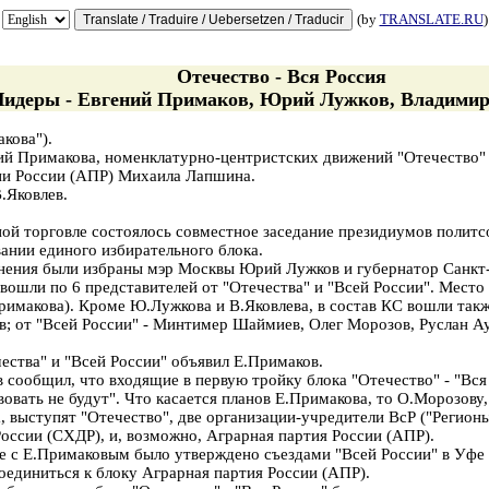
(by
TRANSLATE.RU
)
Отечество - Вся Россия
Лидеры - Евгений Примаков, Юрий Лужков, Владимир
кова").
ий Примакова, номенклатурно-центристских движений "Отечество
тии России (АПР) Михаила Лапшина.
.Яковлев.
ной торговле состоялось совместное заседание президиумов полит
ании единого избирательного блока.
нения были избраны мэр Москвы Юрий Лужков и губернатор Санкт
вошли по 6 представителей от "Отечества" и "Всей России". Место
римакова). Кроме Ю.Лужкова и В.Яковлева, в состав КС вошли такж
в; от "Всей России" - Минтимер Шаймиев, Олег Морозов, Руслан 
чества" и "Всей России" объявил Е.Примаков.
 сообщил, что входящие в первую тройку блока "Отечество" - "Вс
вовать не будут". Что касается планов Е.Примакова, то О.Морозову,
 выступят "Отечество", две организации-учредители ВсР ("Регионы
оссии (СХДР), и, возможно, Аграрная партия России (АПР).
ве с Е.Примаковым было утверждено съездами "Всей России" в Уфе 
оединиться к блоку Аграрная партия России (АПР).