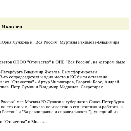
 Яковлев
" Юрия Лужкова и "Вся Россия" Муртазы Рахимова-Владимира
советов ОПОО "Отечество" и ОПБ "Вся Россия", на котором было
-Петербурга Владимир Яковлев. Был сформирован
 3-го сопредседателя и одно место в КС были оставлено
е: от "Отечества" - Артур Чилингаров, Георгий Боос, Андрей
Аушев, Петр Сумин и Владимир Медведев. Секретарем
я Россия" мэр Москвы Ю.Лужков и губернатор Санкт-Петербурга
 по его словам, "ничего не известно о его нежелании работать в
 России" и "За равноправие и справедливость"), ушедший из
и "Отечества" в Москве.