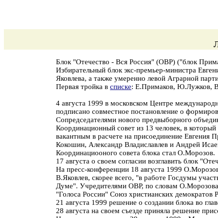
Блок "Отечество - Вся Россия" (ОВР) ("блок Прима
Избирательный блок экс-премьер-министра Евген
Яковлева, а также умеренно левой Аграрной пар
Первая тройка в
списке
: Е.Примаков, Ю.Лужков, В
4 августа 1999 в московском Центре международ
подписано совместное постановление о формиров
Сопредседателями нового предвыборного объеди
Координационный совет из 13 человек, в который 
вакантным в расчете на присоединение Евгения П
Кокошин, Александр Владиславлев и Андрей Исае
Координациооного совета блока стал О.Морозов.
17 августа о своем согласии возглавить блок "Оте
На пресс-конференции 18 августа 1999 О.Морозов
В.Яковлев, скорее всего, "в работе Госдумы участ
Думе". Учредителями ОВР, по словам О.Морозова,
"Голоса России" Союз христианских демократов Р
21 августа 1999 решение о создании блока во гла
28 августа на своем съезде приняла решение прис