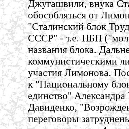
Джугашвили, внука Ста
обособляться от Лимон
"Сталинский блок Труд
СССР" - т.е. НБП ("мо
названия блока. Даль
коммунистическими ли
участия Лимонова. По
к "Национальному блок
единство" Александра
Давиденко, "Возрожден
переговоры затруднен