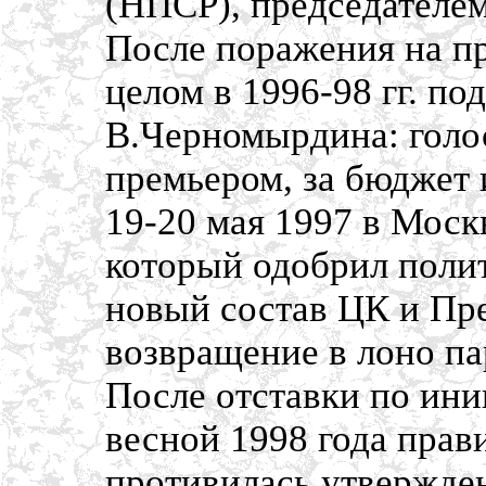
(НПСР), председателем
После поражения на п
целом в 1996-98 гг. п
В.Черномырдина: голос
премьером, за бюджет и
19-20 мая 1997 в Моск
который одобрил полит
новый состав ЦК и Пр
возвращение в лоно па
После отставки по ини
весной 1998 года пра
противилась утвержде