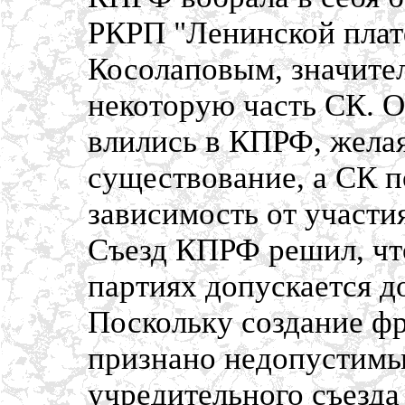
РКРП "Ленинской плат
Косолаповым, значите
некоторую часть СК. О
влились в КПРФ, желая
существование, а СК п
зависимость от участ
Съезд КПРФ решил, что
партиях допускается до
Поскольку создание ф
признано недопустимы
учредительного съезд