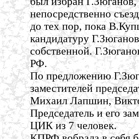
был избран Г.Зюганов,
непосредственно съез
до тех пор, пока В.Ку
кандидатуру Г.Зюганов
собственной. Г.Зюгано
РФ.
По предложению Г.Зюг
заместителей председа
Михаил Лапшин, Викто
Председатель и его за
ЦИК из 7 человек.
КПРФ вобрала в себя 