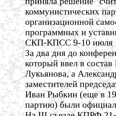
приняла решение "счит
коммунистических пар
организационной само
программных и уставн
СКП-КПСС 9-10 июля 
За два дня до конфере
который ввел в соста
Лукьянова, а Александ
заместителей председ
Иван Рыбкин (еще в 1
партию) были официал
На III съезде КПРФ 21