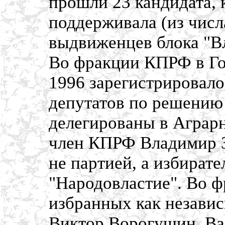
прошли 23 кандидата,
поддерживала (из числ
выдвиженцев блока "Вл
Во фракции КПРФ в Го
1996 зарегистрировалос
депутатов по решению
делегированы в Аграрн
член КПРФ Владимир 
не партией, а избирате
"Народовластие". Во 
избранных как незави
Виктор Ворогушин, Ва