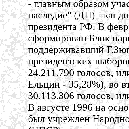
- главным образом уч
наследие" (ДН) - канд
президента РФ. В фев
сформирован Блок нар
поддерживавший Г.Зюг
президентских выборо
24.211.790 голосов, ил
Ельцин - 35,28%), во в
30.113.306 голосов, ил
В августе 1996 на осн
был учрежден Народно