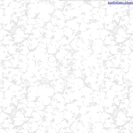
InterReklama Advert