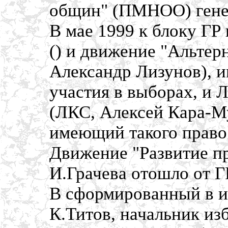
общин" (ПМНОО) гене
В мае 1999 к блоку ГР
() и движение "Альтер
Александр Лизунов), 
участия в выборах, и 
(ЛКС, Алексей Кара-Му
имеющий такого право 
Движение "Развитие п
И.Грачева отошло от ГР
В сформированный в и
К.Титов, начальник из