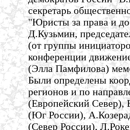
секретарь общественн
"Юристы за права и д
Д.Кузьмин, председат
(от группы инициаторо
конференции движение
(Элла Памфилова) мем
Были определены коор
регионов и по направл
(Европейский Север), 
(Юг России), А.Козера
(Север России), Л.Рок