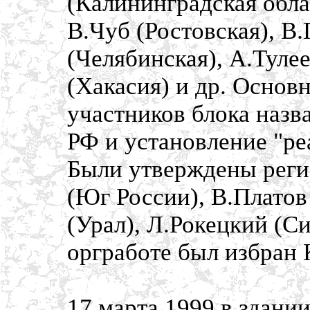
(Калининградская обла
В.Чуб (Ростовская), В
(Челябинская), А.Туле
(Хакасия) и др. Осно
участников блока назв
РФ и установление "ре
Были утверждены реги
(Юг России), В.Платов
(Урал), Л.Рокецкий (С
оргработе был избран 
17 марта 1999 в здани