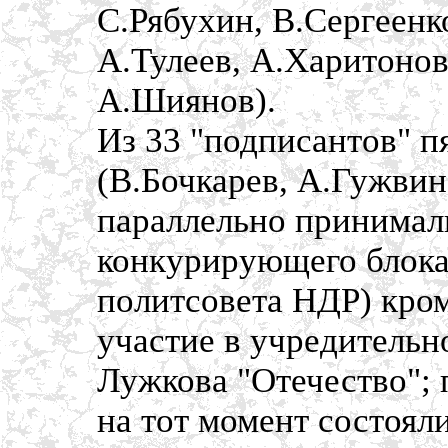
С.Рябухин, В.Сергеенк
А.Тулеев, А.Харитонов
А.Шиянов).
Из 33 "подписантов" п
(В.Бочкарев, А.Гужвин
параллельно принимал
конкурирующего блока 
политсовета НДР) кром
участие в учредитель
Лужкова "Отечество";
на тот момент состоял