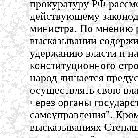
прокуратуру РФ рассмо
действующему законод
министра. По мнению 
высказывании содержи
удержанию власти и н
конституционного стро
народ лишается преду
осуществлять свою вла
через органы государс
самоуправления". Кро
высказываниях Степаш