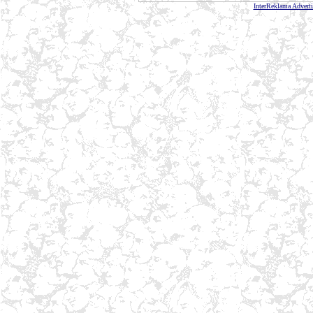
InterReklama Advert