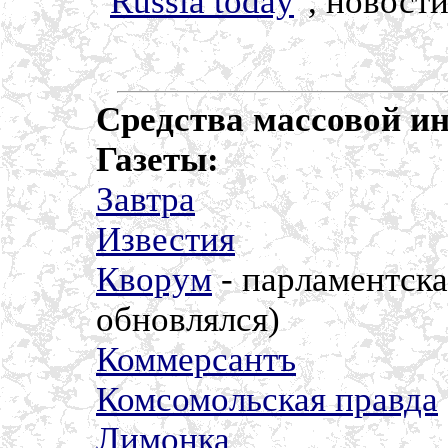
"
Russia today
", новост
Средства массовой и
Газеты:
Завтра
Известия
Кворум
- парламентска
обновлялся)
Коммерсантъ
Комсомольская правда
Лимонка