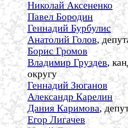
Николай Аксененко
Павел Бородин
Геннадий Бурбулис
Анатолий Голов
, депу
Борис Громов
Владимир Груздев
, ка
округу
Геннадий Зюганов
Александр Карелин
Дания Каримова
, депу
Егор Лигачев