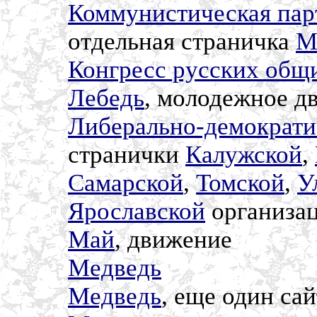
Коммунистическая пар
отдельная страничка
М
Конгресс русских общ
Лебедь
, молодежное д
Либерально-демократи
странички
Калужской
,
Самарской
,
Томской
,
У
Ярославской
организа
Май
, движение
Медведь
Медведь
, еще один сай