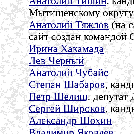
Анатолий Тишин
, кан
Мытищенскому округу
Анатолий Тяжлов
(на с
сайт создан командой 
Ирина Хакамада
Лев Черный
Анатолий Чубайс
Степан Шабаров
, кан
Петр Шелищ
, депутат
Сергей Широков
, кан
Александр Шохин
Владимир Яковлев