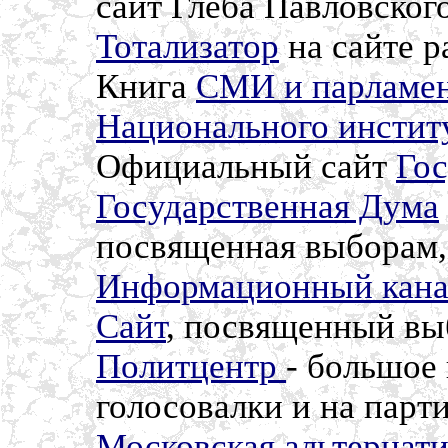
сайт Глеба Павловског
Тотализатор
на сайте р
Книга
СМИ и парламен
Национального инстит
Официальный сайт
Го
Государственная Дума
посвященная выборам, 
Информационный кана
Сайт
, посвященный вы
Политцентр
- большое
голосовалки и на парт
Московская альтернат