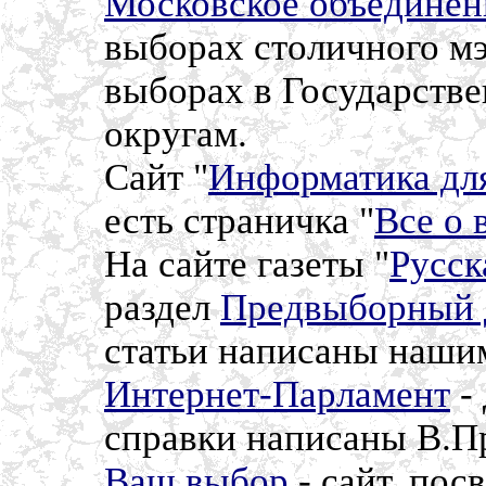
Московское объединен
выборах столичного мэ
выборах в Государств
округам.
Сайт "
Информатика дл
есть страничка "
Все о 
На сайте газеты "
Русск
раздел
Предвыборный 
статьи написаны наши
Интернет-Парламент
-
справки написаны В.П
Ваш выбор
- сайт, по