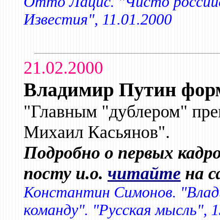
Отто Лацис. "Чисто российс
Известия", 11.01.2000
21.02.2000
Владимир Путин фор
"Главным "дублером" пре
Михаил Касьянов".
Подробно о первых кадр
посту и.о.
читайте
на с
Константин Симонов. "Вла
команду". "Русская мысль", 1