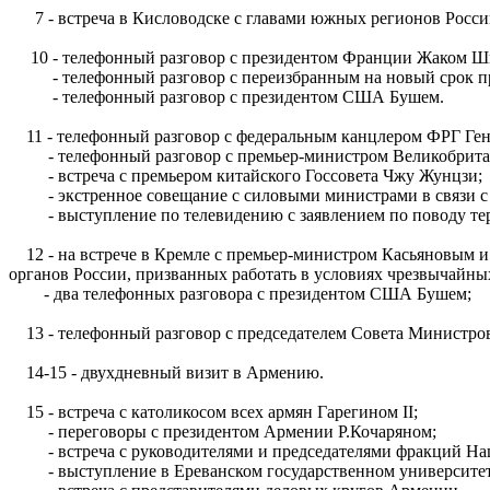
7 - встреча в Кисловодске с главами южных регионов Росси
10 - телефонный разговор с президентом Франции Жаком Ши
- телефонный разговор с переизбранным на новый срок пр
- телефонный разговор с президентом США Бушем.
11 - телефонный разговор с федеральным канцлером ФРГ Ге
- телефонный разговор с премьер-министром Великобрита
- встреча с премьером китайского Госсовета Чжу Жунцзи;
- экстренное совещание с силовыми министрами в связи с
- выступление по телевидению с заявлением по поводу те
12 - на встрече в Кремле с премьер-министром Касьяновым и
органов России, призванных работать в условиях чрезвычайны
- два телефонных разговора с президентом США Бушем;
13 - телефонный разговор с председателем Совета Министро
14-15 - двухдневный визит в Армению.
15 - встреча с католикосом всех армян Гарегином II;
- переговоры с президентом Армении Р.Кочаряном;
- встреча с руководителями и председателями фракций На
- выступление в Ереванском государственном университет