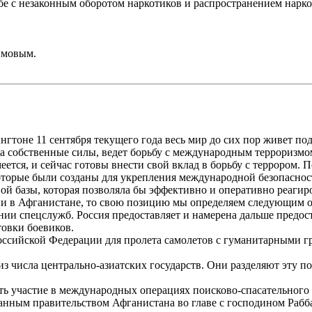
 с незаконным оборотом наркотиков и распространением нарк
имовым.
оне 11 сентября текущего года весь мир до сих пор живет под
 собственные силы, ведет борьбу с международным терроризмо
ется, и сейчас готовы внести свой вклад в борьбу с террором. 
оторые были созданы для укрепления международной безопасно
й базы, которая позволяла бы эффективно и оперативно реагиро
и в Афганистане, то свою позицию мы определяем следующим о
и спецслужб. Россия предоставляет и намерена дальше предос
овки боевиков.
сийской Федерации для пролета самолетов с гуманитарными гр
 числа центрально-азиатских государств. Они разделяют эту п
ть участие в международных операциях поисково-спасательного 
ным правительством Афганистана во главе с господином Рабб