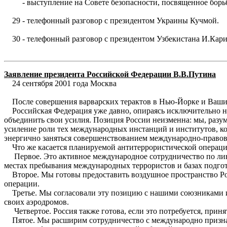
- выступление на Совете безопасности, посвященное борьбе
29 - телефонный разговор с президентом Украины Кучмой.
30 - телефонный разговор с президентом Узбекистана И.Кар
Заявление президента Российской Федерации В.В.Путина
24 сентября 2001 года Москва
После совершения варварских терактов в Нью-Йорке и Вашингт
Российская Федерация уже давно, опираясь исключительно на
объединить свои усилия. Позиция России неизменна: мы, разуме
усиление роли тех международных инстанций и институтов, к
энергично заняться совершенствованием международно-правово
Что же касается планируемой антитеррористической операци
Первое. Это активное международное сотрудничество по лини
местах пребывания международных террористов и базах подгот
Второе. Мы готовы предоставить воздушное пространство Рос
операции.
Третье. Мы согласовали эту позицию с нашими союзниками из
своих аэродромов.
Четвертое. Россия также готова, если это потребуется, приня
Пятое. Мы расширим сотрудничество с международно признан