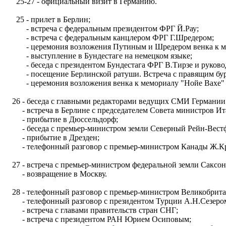
25-27 - официальный визит в Германию.
25 - прилет в Берлин;
- встреча с федеральным президентом ФРГ Й.Рау;
- встреча с федеральным канцлером ФРГ Г.Шредером;
- церемония возложения Путиным и Шредером венка к мемо
- выступление в Бундестаге на немецком языке;
- беседа с президентом Бундестага ФРГ В.Тирзе и руковод
- посещение Берлинской ратуши. Встреча с правящим бург
- церемония возложения венка к мемориалу "Нойе Вахе"
26 - беседа с главными редакторами ведущих СМИ Германии
- встреча в Берлине с председателем Совета министров Ит
- прибытие в Дюссельдорф;
- беседа с премьер-министром земли Северный Рейн-Вестф
- прибытие в Дрезден;
- телефонный разговор с премьер-министром Канады Ж.Кр
27 - встреча с премьер-министром федеральной земли Саксо
- возвращение в Москву.
28 - телефонный разговор с премьер-министром Великобрита
- телефонный разговор с президентом Турции А.Н.Сезеро
- встреча с главами правительств стран СНГ;
- встреча с президентом РАН Юрием Осиповым;