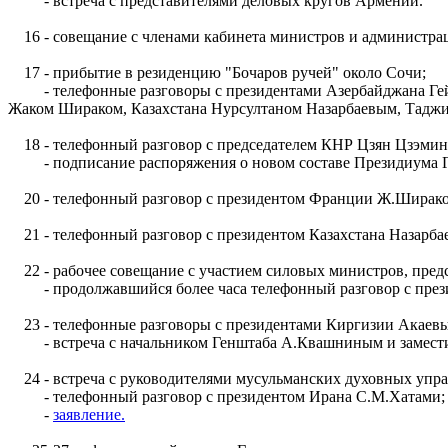
- встреча с представителями деловых кругов Армении.
16 - совещание с членами кабинета министров и администрац
17 - прибытие в резиденцию "Бочаров ручей" около Сочи;
- телефонные разговоры с президентами Азербайджана Гей
Жаком Шираком, Казахстана Нурсултаном Назарбаевым, Тадж
18 - телефонный разговор с председателем КНР Цзян Цзэми
- подписание распоряжения о новом составе Президиума Г
20 - телефонный разговор с президентом Франции Ж.Ширако
21 - телефонный разговор с президентом Казахстана Назарба
22 - рабочее совещание с участием силовых министров, предс
- продолжавшийся более часа телефонный разговор с пре
23 - телефонные разговоры с президентами Киргизии Акаевы
- встреча с начальником Генштаба А.Квашниным и замести
24 - встреча с руководителями мусульманских духовных упра
- телефонный разговор с президентом Ирана С.М.Хатами;
-
заявление.