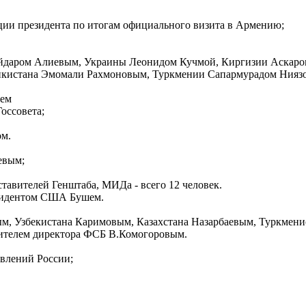
ии президента по итогам официального визита в Армению;
даром Алиевым, Украины Леонидом Кучмой, Киргизии Аскаро
икистана Эмомали Рахмоновым, Туркмении Сапармурадом Нияз
нем
оссовета;
м.
евым;
тавителей Генштаба, МИДа - всего 12 человек.
зидентом США Бушем.
м, Узбекистана Каримовым, Казахстана Назарбаевым, Туркмен
телем директора ФСБ В.Комогоровым.
влений России;