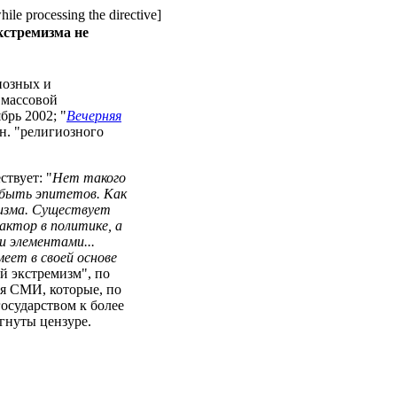
hile processing the directive]
кстремизма не
иозных и
 массовой
ябрь 2002; "
Вечерняя
н. "религиозного
твует: "
Нет такого
 быть эпитетов. Как
мизма. Существует
актор в политике, а
 элементами...
еет в своей основе
й экстремизм", по
ря СМИ, которые, по
осударством к более
гнуты цензуре.