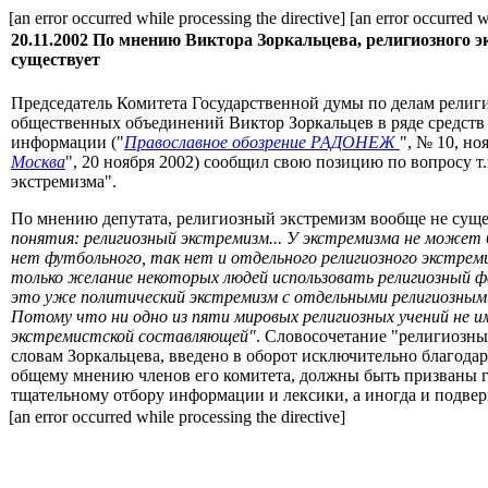
[an error occurred while processing the directive] [an error occurred w
20.11.2002
По мнению Виктора Зоркальцева, религиозного э
существует
Председатель Комитета Государственной думы по делам религ
общественных объединений Виктор Зоркальцев в ряде средств
информации ("
Православное обозрение РАДОНЕЖ
", № 10, но
Москва
", 20 ноября 2002) сообщил свою позицию по вопросу т.
экстремизма".
По мнению депутата, религиозный экстремизм вообще не сущес
понятия: религиозный экстремизм... У экстремизма не может
нет футбольного, так нет и отдельного религиозного экстре
только желание некоторых людей использовать религиозный ф
это уже политический экстремизм с отдельными религиозными
Потому что ни одно из пяти мировых религиозных учений не им
экстремистской составляющей"
. Словосочетание "религиозны
словам Зоркальцева, введено в оборот исключительно благода
общему мнению членов его комитета, должны быть призваны г
тщательному отбору информации и лексики, а иногда и подвер
[an error occurred while processing the directive]