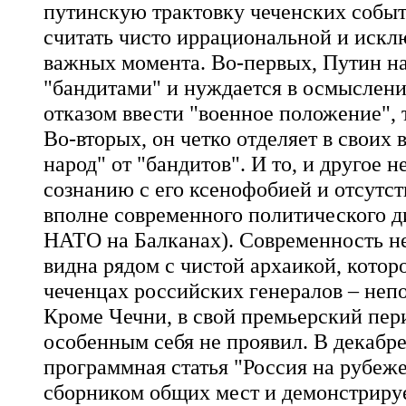
путинскую трактовку чеченских событи
считать чисто иррациональной и иск
важных момента. Во-первых, Путин на
"бандитами" и нуждается в осмыслении
отказом ввести "военное положение", 
Во-вторых, он четко отделяет в своих
народ" от "бандитов". И то, и другое
сознанию с его ксенофобией и отсутс
вполне современного политического д
НАТО на Балканах). Современность н
видна рядом с чистой архаикой, кото
чеченцах российских генералов – неп
Кроме Чечни, в свой премьерский пер
особенным себя не проявил. В декабре
программная статья "Россия на рубеже
сборником общих мест и демонстрируе