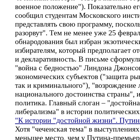
военное положение"). Показательно его
сообщил студентам Московского инсти
представлять свою программу, посколь
разорвут". Тем не менее уже 25 февра
обнародования был избран экзотическ
избирателям, который предполагает о
и декларативность. В письме сформул
"война с бедностью" Линдона Джонсон
экономических субъектов ("защита рын
так и криминального"), "возрождение 
национального достоинства страны", 
политика. Главный слоган – "достойна
либерализма" в истории политических
"К истории "достойной жизни". Путин 
Хотя "чеченская тема" в выступлениях
меньшее место, чем у Путина-премьера