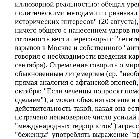
иллюзорной реальностью: обещал уре
политическими методами и признавал 
исторических интересов" (20 августа),
ничего общего с нанесением ударов п
готовность вести переговоры с "легит
взрывов в Москве и собственного "ант
говорил о необходимости введения ка
сентября). Стремление говорить о мире
обыкновенным лицемерием (ср. "необ
прямая аналогия с афганской эпопеей,
октября: "Если чеченцы попросят помо
сделаем"), а может объясняться еще
действительность такой, какая она ест
потрачено неимоверное число усилий н
"международных террористов") агресс
"беженцы" употреблять выражение "вр