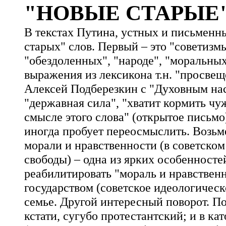
"НОВЫЕ СТАРЫЕ
В текстах Путина, устных и письменны
старых" слов. Первый – это "советизм
"обездоленных", "народе", "моральных
выражения из лексикона т.н. "просвещ
Алексей Подберезкин с "Духовным нас
"державная сила", "хватит кормить чу
смысле этого слова" (открытое письмо)
иногда пробует переосмыслить. Возьм
морали и нравственности (в советском
свободы) – одна из ярких особенносте
реабилитировать "мораль и нравственн
государством (советское идеологическо
семье. Другой интересный поворот. По
кстати, сугубо протестантский; и в ка