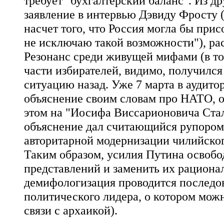
требует "бухгалтерский баланс". Из д
заявление в интервью Дэвиду Фросту 
насчет того, что Россия могла бы при
не исключаю такой возможности"), рас
Резонанс среди живущей мифами (в т
части избирателей, видимо, получился
ситуацию назад. Уже 7 марта в аудит
объяснение своим словам про НАТО, о
этом на "Иосифа Виссарионовича Стал
объяснение дал считающийся рупором
авторитарной модернизации чилийског
Таким образом, усилия Путина освобо
представлений и заменить их рационал
демифологизация проводится последов
политического лидера, о котором можн
связи с архаикой).