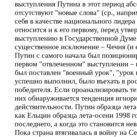
выступления Путина в этот период абс
отсутствуют "новые слова" (ср., напр
себя в качестве национального лидера
относится и к его первому, перед утв
выступлению в Государственной Думе 1
существенное исключение – Чечня (и е
Путин с самого начала был позиционир
первом "отвлеченном" выступлении – п
был поставлен "военный урок", "урок
успешно выполнил, было въехать в ро
победителя. Если проанализировать т
них обнаруживается тенденция игнор
действительности. Путин образца лета
как Ельцин образца лета-осени 1998 го
последнего, а когда это становится не
Пока страна втягивалась в войну на С