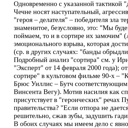
Одновременно с указанной тактикой "
Чечне носят наступательный, агрессив
"героя – делателя" – победителя зла т
знаменитое, безусловно, это: "Мы буде
поймаем, то и в сортире их замочим" (
эмоционального взрыва, которая дости
(ср. в других случаях: "банды обрыдл
Подробный анализ "сортира" см. у Ир
"Эксперт" от 14 февраля 2000 года); о
сортире" в культовом фильме 90-х – 
Брюс Уиллис – Бутч соответствующим
Винсента Вегу). Мотив насилия как с
присутствует в "героических" речах П
правительства? "Если отпора не дается
решительно, сжав зубы, задушить гади
В обоих случаях мы имеем дело с явно