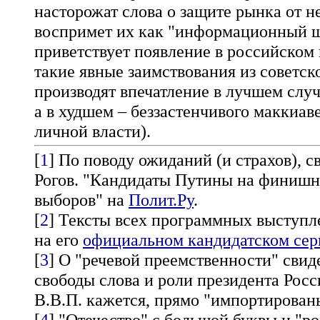
насторожат слова о защите рынка от н
воспримет их как "информационный шу
приветствует появление в российском
такие явные заимствования из советск
производят впечатление в лучшем слу
а в худшем – беззастенчивого маккиа
личной власти).
[
1
] По поводу ожиданий (и страхов), 
Рогов. "Кандидаты Путины на финишн
выборов" на
Полит.Ру
.
[
2
] Тексты всех программных выступл
на его
официальном кандидатском сер
[
3
] О "речевой преемственности" свид
свободы слова и роли президента Рос
В.В.П. кажется, прямо "импортированы
[
4
] "Отечество" с большой буквы и "р