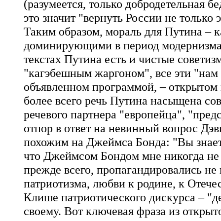
(разумеется, только добродетельная бе
это значит "вернуть России не только 
Таким образом, мораль для Путина – к
доминирующими в период модернизма и
текстах Путина есть и чистые советиз
"кагэбешным жаргоном", все эти "нам п
объявленном программой, – открытом 
более всего речь Путина насыщена сов
речевого партнера "европейца", "пред
отпор в ответ на невинный вопрос Дэ
похожим на Джеймса Бонда: "Вы знаете,
что Джеймсом Бондом мне никогда не 
прежде всего, пропагандировались не
патриотизма, любви к родине, к Отечес
Клише патриотического дискурса – "де
своему. Вот ключевая фраза из открыт