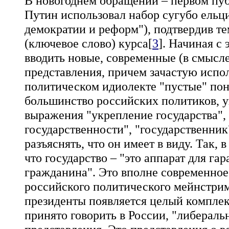
В новогоднем обращении – первом пуб
Путин использовал набор сугубо ельц
демократии и реформ"), подтвердив т
(ключевое слово) курса[
3
]. Начиная с
вводить новые, современные (в смысл
представления, причем зачастую испо
политическом идиолекте "пустые" пон
большинство российских политиков, у
выражения "укрепление государства", 
государственности", "государственник
разъяснять, что он имеет в виду. Так,
что государство – "это аппарат для га
гражданина". Это вполне современное 
российского политического мейнстрима
президенты появляется целый комплекс
принято говорить в России, "либераль