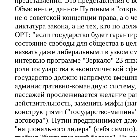
представления. Это представления о ве
Объяснение, данное Путиным в "открыт
не о советской концепции права, а о 
диктатура закона, а не тех, кто по дол
ОРТ: "если государство будет гарантир
состояние свободы для общества в цел
назвать даже либеральными в узком с
интервью программе "Зеркало" 23 янва
роли государства в экономической сфе
государство должно напрямую вмешива
административно-командную систему, 
пассажей прослеживается желание рац
действительность, заменить мифы (нап
конструкциями ("государство-машина",
договора"). Путин предпринимает да
"национального лидера" (себя самого).