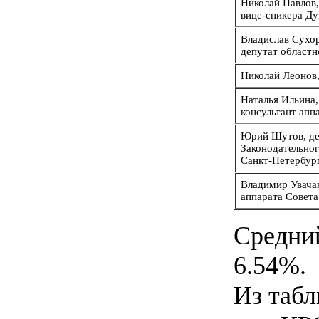
Николай Павлов,
вице-спикера Д
Владислав Сухо
депутат област
Николай Леонов
Наталья Ильина,
консультант апп
Юрий Шутов, де
Законодательно
Санкт-Петербур
Владимир Увачан
аппарата Совет
Средний
6.54%.
Из табл