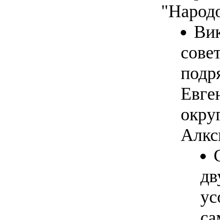
"Народо
Вик
сове
подр
Евге
округ
Алкс
дв
ус
са