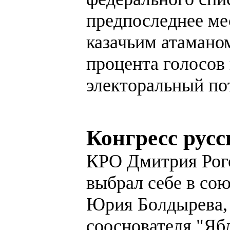
предпоследнее мес
казачьим атамано
процента голосов
электоральный по
Конгресс рус
КРО Дмитрия Рого
выбрал себе в со
Юрия Болдырева, 
сооснователя "Ябл