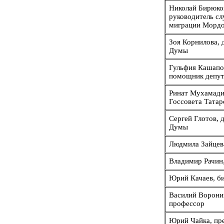
Николай Бирюко
руководитель с
миграции Морд
Зоя Корнилова, 
Думы
Гульфия Кашапо
помощник депу
Ринат Мухамади
Госсовета Татар
Сергей Глотов, 
Думы
Людмила Зайцева
Владимир Рачин
Юрий Качаев, б
Василий Ворони
профессор
Юрий Чайка, пр