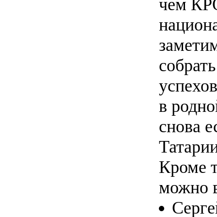
чем КРО
национа
заметим
собрать
успехо
в родно
снова е
Татарии
Кроме т
можно в
Серге