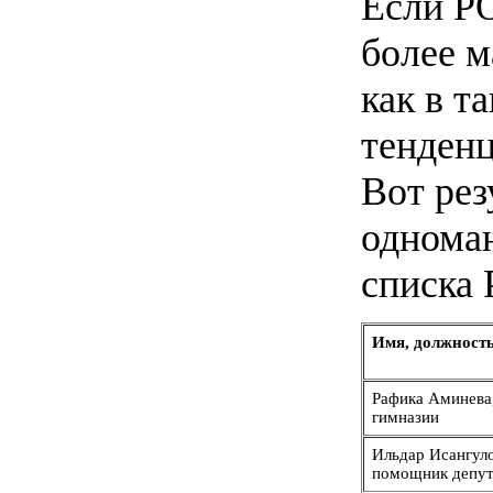
Если Р
более м
как в т
тенденц
Вот рез
одноман
списка
Имя, должност
Рафика Аминева
гимназии
Ильдар Исангуло
помощник депу