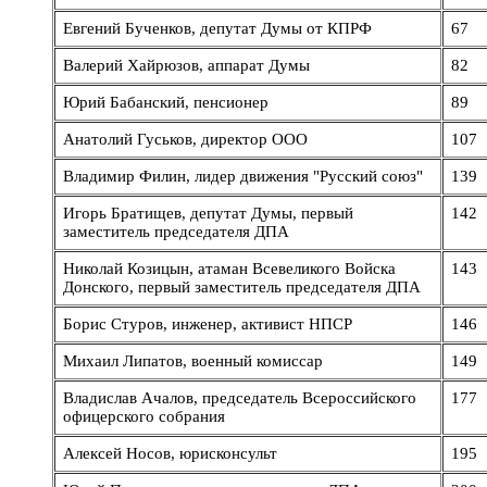
Евгений Бученков, депутат Думы от КПРФ
67
Валерий Хайрюзов, аппарат Думы
82
Юрий Бабанский, пенсионер
89
Анатолий Гуськов, директор ООО
107
Владимир Филин, лидер движения "Русский союз"
139
Игорь Братищев, депутат Думы, первый
142
заместитель председателя ДПА
Николай Козицын, атаман Всевеликого Войска
143
Донского, первый заместитель председателя ДПА
Борис Стуров, инженер, активист НПСР
146
Михаил Липатов, военный комиссар
149
Владислав Ачалов, председатель Всероссийского
177
офицерского собрания
Алексей Носов, юрисконсульт
195