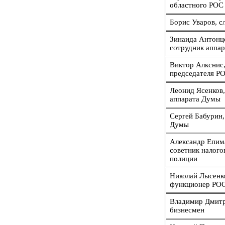
областного РОС
Борис Уваров, с
Зинаида Антонц
сотрудник аппа
Виктор Алкснис,
председателя Р
Леонид Ясенков,
аппарата Думы
Сергей Бабурин,
Думы
Александр Епим
советник налого
полиции
Николай Лысенк
функционер РО
Владимир Дмитр
бизнесмен