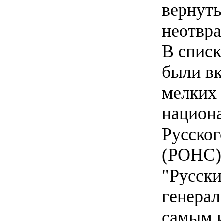
вернуть
неотвра
В спис
были в
мелких 
национа
Русско
(РОНС)
"Русски
генера
самым 