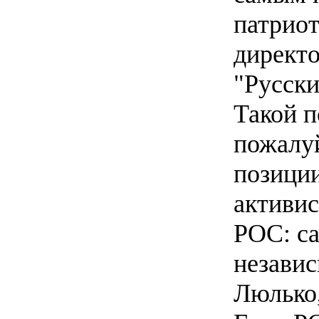
патрио
директо
"Русск
Такой п
пожалуй
позици
активи
РОС: са
независ
Люлько,