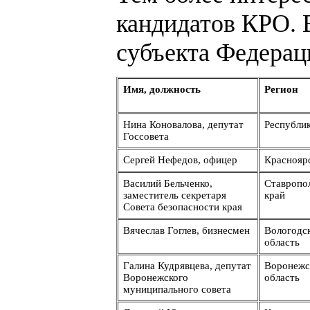
кандидатов КРО. 
субъекта Федерац
Имя, должность
Регион
Нина Коновалова, депутат
Республи
Госсовета
Сергей Нефедов, офицер
Краснояр
Василий Бельченко,
Ставропо
заместитель секретаря
край
Совета безопасности края
Вячеслав Гоглев, бизнесмен
Вологодс
область
Галина Кудрявцева, депутат
Воронежс
Воронежского
область
муниципального совета