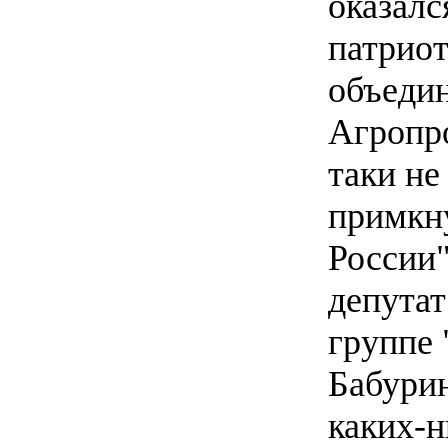
оказалс
патриот
объеди
Агропр
таки не
примкн
России
депутат
группе 
Бабурин
каких-