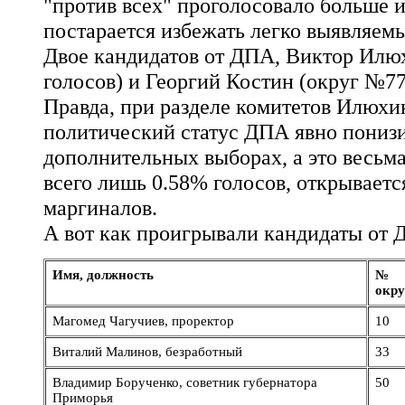
"против всех" проголосовало больше из
постарается избежать легко выявляем
Двое кандидатов от ДПА, Виктор Илюх
голосов) и Георгий Костин (округ №77
Правда, при разделе комитетов Илюхин
политический статус ДПА явно понизи
дополнительных выборах, а это весьма
всего лишь 0.58% голосов, открываетс
маргиналов.
А вот как проигрывали кандидаты от 
Имя, должность
№
окру
Магомед Чагучиев, проректор
10
Виталий Малинов, безработный
33
Владимир Борученко, советник губернатора
50
Приморья