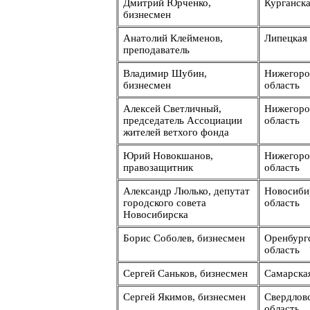
Дмитрий Юрченко,
Курганска
бизнесмен
Анатолий Клейменов,
Липецкая 
преподаватель
Владимир Шубин,
Нижегоро
бизнесмен
область
Алексей Светличный,
Нижегоро
председатель Ассоциации
область
жителей ветхого фонда
Юрий Новокшанов,
Нижегоро
правозащитник
область
Александр Люлько, депутат
Новосиби
городского совета
область
Новосибирска
Борис Соболев, бизнесмен
Оренбург
область
Сергей Саньков, бизнесмен
Самарска
Сергей Якимов, бизнесмен
Свердлов
область