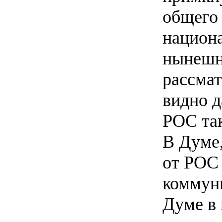
общего
национ
нынешн
рассмат
видно д
РОС так
В Думе,
от РОС 
коммун
Думе в 