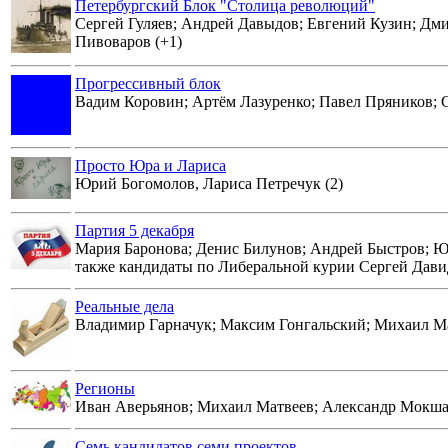
Петербургский Блок "Столица революций"
Сергей Гуляев; Андрей Давыдов; Евгений Кузин; Дми
Пивоваров (+1)
Прогрессивный блок
Вадим Коровин; Артём Лазуренко; Павел Пряников; С
Просто Юра и Лариса
Юрий Богомолов, Лариса Петречук (2)
Партия 5 декабря
Мария Баронова; Денис Билунов; Андрей Быстров; Юл
также кандидаты по Либеральной курии Сергей Давид
Реальные дела
Владимир Гарначук; Максим Гонгальский; Михаил Ма
Регионы
Иван Аверьянов; Михаил Матвеев; Александр Мокшано
Семь кандидатов семи проектов