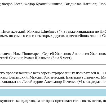
; Федор Езеев; Федор Крашенинников; Владислав Наганов; Любо
Пионтковский; Михаил Шнейдер (4); а также кандидаты по Ли
вым, но самого его и некоторых других известнейших членов Со
льцева; Илья Пономарев; Сергей Удальцов; Анастасия Удальцова
ексей Сахнин; Роман Шалимов (5 на 5 мест).
его провозглашение всех зарегистрированных избирателей КС
Михаил Вистицкий; Максим Гонгальский; Екатерина Левченко; М
 кандидат по Левой курии Александр Печенев (+1); кандидат по
упность кандидатов, за которых призывает голосовать некто, не