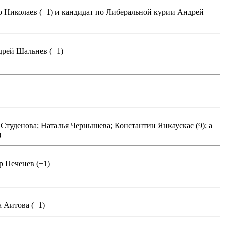
р Николаев (+1) и кандидат по Либеральной курии Андрей
дрей Шальнев (+1)
туденова; Наталья Чернышева; Константин Янкаускас (9); а
)
 Печенев (+1)
 Аитова (+1)