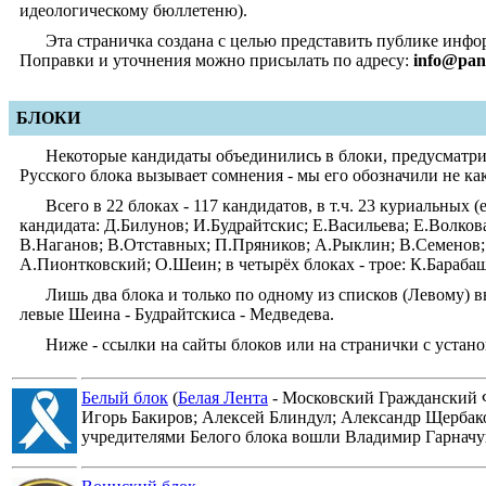
идеологическому бюллетеню).
Эта страничка создана с целью представить публике инфор
Поправки и уточнения можно присылать по адресу:
info@pan
БЛОКИ
Некоторые кандидаты объединились в блоки, предусмат
Русского блока вызывает сомнения - мы его обозначили не как 
Всего в 22 блоках - 117 кандидатов, в т.ч. 23 куриальных
кандидата: Д.Билунов; И.Будрайтскис; Е.Васильева; Е.Волко
В.Наганов; В.Отставных; П.Пряников; А.Рыклин; В.Семенов;
А.Пионтковский; О.Шеин; в четырёх блоках - трое: К.Бараба
Лишь два блока и только по одному из списков (Левому) 
левые Шеина - Будрайтскиса - Медведева.
Ниже - ссылки на сайты блоков или на странички с уста
Белый блок
(
Белая Лента
- Московский Гражданский 
Игорь Бакиров; Алексей Блиндул; Александр Щербако
учредителями Белого блока вошли Владимир Гарначук