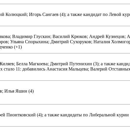
й Колюцкий; Игорь Сангаев (4); а также кандидат по Левой кур
кова; Владимир Глускин; Василий Крюков; Андрей Кузнецов; А
ов; Ульяна Спорыхина; Дмитрий Сухоруков; Наталия Холмогоро
ченко (+1)
Жиляев; Белла Магкоева; Дмитрий Путенихин (3); а также канди
их стало 11: добавились Анастасия Мальцева; Валерий Отставны
; Илья Яшин (4)
рей Пионтковский (4); а также кандидаты по Либеральной кури