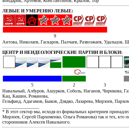
Бондарик, Артёмов, Константинов, Крылов, Тор
ЛЕВЫЕ И УМЕРЕННО ЛЕВЫЕ:
9
Аитова, Николаев, Гаскаров, Палчаев, Развозжаев, Удальцов, Ш
ЦЕНТР И НЕИДЕОЛОГИЧЕСКИЕ ПАРТИИ И БЛОКИ:
5
2
3
Навальный, Албуров, Ашурков, Соболь, Наганов, Чирикова, Га
Кац, Кашин, Романова,
Гельфанд, Адагамов, Быков, Дзядко, Лазарева, Мирзоев, Пархо
________________
* В этот сектор мы, исходя из формальных критериев принад
Мирзоев, Сергей Пархоменко, Ольга Романова) так и тех, кто 
сторонников Алексея Навального.