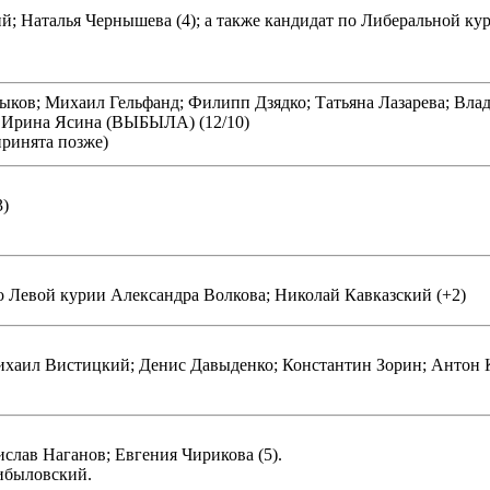
; Наталья Чернышева (4); а также кандидат по Либеральной ку
ков; Михаил Гельфанд; Филипп Дзядко; Татьяна Лазарева; Влад
 Ирина Ясина (ВЫБЫЛА) (12/10)
принята позже)
3)
по Левой курии Александра Волкова; Николай Кавказский (+2)
Михаил Вистицкий; Денис Давыденко; Константин Зорин; Антон
слав Наганов; Евгения Чирикова (5).
ибыловский.