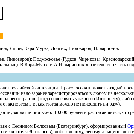
мцов, Яшин, Кара-Мурза, Долгих, Пивоваров, Илларионов
в, Пивоваров); Подмосковье (Гудков, Чирикова); Краснодарский
остальные). В.Кара-Мурза и А.Илларионов значительную часть г
овет российской оппозиции. Проголосовать может каждый носи
лосовании надо заранее зарегистрироваться в любом из несколь
 на регистрацию (тогда голосовать можно по Интернету), либо 
с паспортом в руках (тогда можно не приходить ни разу).
данин, заплативший взнос 10.000 рублей и расписавшийся, что 
лаве с Леонидом Волковым (Екатеринбург), сформированный
Ор
о избирателя 30 голосов), либеральному, левому и националистич