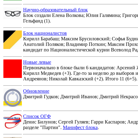
Научно-образовательный блок
Блок создали Елена Волкова; Юлия Галямина; Григори
Гельфанд (1).
Блок националистов
Кирилл Барабаш; Максим Брусиловский; Софья Будни
Анатолий Поляков; Владимир Поткин; Максим Прохор
кандидат по Националистической курии Всеволод Рад
Новые левые
Первоначально в блоке были 6 кандидатов: Арсений 
Кирилл Медведев (+3). Где-то за неделю до выборов 
Андреянов; Николай Кавказский (+2). Итого 11 (6+5).
Обновление
Дмитрий Гудков; Дмитрий Иванов; Дмитрий Некрасов
Список ОГФ
Денис Билунов; Сергей Гуляев; Гарри Каспаров; Анд
разделе "Партии".
Манифест блока
.