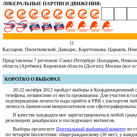
ЛИБЕРАЛЬНЫЕ ПАРТИИ И ДВИЖЕНИЯ:
11
Каспаров, Пионтковский, Давидис, Каретникова, Царьков, Не
Представлены 7 регионов: Санкт-Петербург (Бондарик, Николае
область (Артёмов); Кировская область (Долгих); Москва (все 
КОРОТКО О ВЫБОРАХ
20-22 октября 2012 пройдут выборы в Координационный с
телефона, независимо от места проживания. Для участия в го
подтверждения личности надо прийти в РВК с паспортом либо
личность банковским микроплатежом или сфотографироваться 
В качестве кандидата мог зарегистрироваться любой граж
резолюциях декабрьских и последующих митингов.
Выборы организует
Центральный выборный комитет
во г
по четырём бюллетеням: общегражданскому (30 мест, у каждог