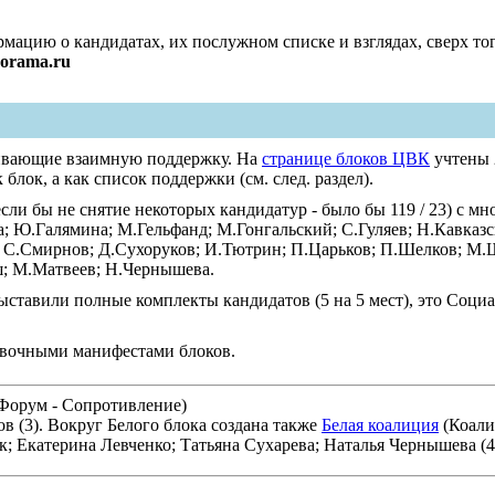
мацию о кандидатах, их послужном списке и взглядах, сверх тог
orama.ru
ривающие взаимную поддержку. На
странице блоков ЦВК
учтены 
блок, а как список поддержки (см. след. раздел).
 (если бы не снятие некоторых кандидатур - было бы 119 / 23) с 
ва; Ю.Галямина; М.Гельфанд; М.Гонгальский; С.Гуляев; Н.Кавка
 С.Смирнов; Д.Сухоруков; И.Тютрин; П.Царьков; П.Шелков; М.Шн
ш; М.Матвеев; Н.Чернышева.
выставили полные комплекты кандидатов (5 на 5 мест), это Соц
новочными манифестами блоков.
Форум - Сопротивление)
в (3). Вокруг Белого блока создана также
Белая коалиция
(Коали
; Екатерина Левченко; Татьяна Сухарева; Наталья Чернышева (4