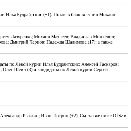
ии Илья Будрайтскис (+1). Позже в блок вступил Михаил
ртем Лазуренко; Михаил Матвеев; Владислав Мицкевич;
ва; Дмитрий Чернов; Надежда Шалимова (17); а также
даты по Левой курии Илья Будрайтскис; Алексей Гаскаров;
х; Олег Шеин (3) и кандидаты по Левой курии Сергей
и Александр Рыклин; Иван Тютрин (+2). См. также ниже ОГФ в