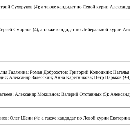
трий Сухоруков (4); а также кандидат по Левой курии Александ
ергей Смирнов (4); а также кандидат по Либеральной курии Ан
ия Галямина; Роман Доброхотов; Григорий Колюцкий; Наталья С
ис; Александр Залесский; Анна Каретникова; Пётр Царьков (+4
твеев; Александр Мокшанов; Валерий Отставных (5); Александр
в; Олег Шеин (4); а также кандидат по Левой курии Екатерина