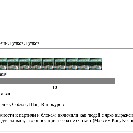
еин, Гудков, Гудков
10
зарян
менко, Собчак, Шац, Винокуров
лежности к партиям и блокам, включили как людей с ярко выра
подчёркивает, что оппозицией себя не считает (Максим Кац, Ксен