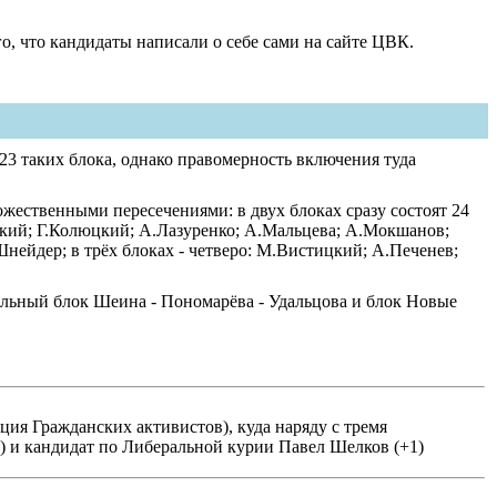
о, что кандидаты написали о себе сами на сайте ЦВК.
23 таких блока, однако правомерность включения туда
множественными пересечениями: в двух блоках сразу состоят 24
зский; Г.Колюцкий; А.Лазуренко; А.Мальцева; А.Мокшанов;
ейдер; в трёх блоках - четверо: М.Вистицкий; А.Печенев;
иальный блок Шеина - Пономарёва - Удальцова и блок Новые
ция Гражданских активистов), куда наряду с тремя
) и кандидат по Либеральной курии Павел Шелков (+1)