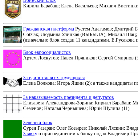
Воинский блок
Кирилл Барабаш; Елена Васильева; Михаил Вистицкий
Гражданская платформа
Рустем Адагамов; Дмитрий Бы
Собчак; Людмила Улицкая (ВЫБЫЛА); Михаил Шац;
(изначально блок создан 11 кандидатами, Е.Русакова 
Блок евросоциалистов
Артем Лоскутов; Павел Пряников; Сергей Смирнов (
За единство всех трудящихся
Елена Волкова; Игорь Яшин (2); а также кандидаты 
За наказываемость президента и депутатов
Елизавета Александрова-Зорина; Кирилл Барабаш; 
Семенов; Наталья Чернышева; Юрий Шулипа (11)
Зелёный блок
Сурен Газарян; Олег Козырев; Николай Ляскин; Влади
Заявку
о присоединении к блоку подал Владимир Пр