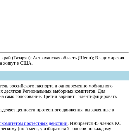
 край (Газарян); Астраханская область (Шеин); Владимирская
ода живут в США.
тель российского паспорта и одновременно мобильного
ких десятков Региональных выборных комитетов. Для
на само голосование. Третий вариант - идентифицировать
разделяет ценности протестного движения, выраженные в
гкомитетом протестных действий
. Избирается 45 членов КС
ескому (по 5 мест, у избирателя 5 голосов по каждому