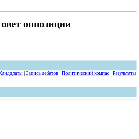
совет оппозиции
Кандидаты
|
Запись дебатов
|
Политический компас
|
Результаты