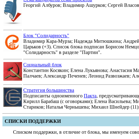
Георгий Албуров; Владимир Ашурков; Сергей Власов
Блок "Солидарность"
Владимир Кара-Мурза; Надежда Митюшкина; Андрей 
Царьков (+3). Список блока подписан Борисом Немцо
"Солидарность" в разделе "Партии".
Социальный блок
Константин Косякин; Елена Лукьянова; Анастасия Ма
Палчаев; Александр Печенев; Леонид Развозжаев; Ал
Стратегия большинства
Подписанты одноименного
Пакта
, предусматривающ
Кирилл Барабаш (с оговорками); Елена Васильева; 
Стариков; Наталья Чернышева; Михаил Шнейдер (11);
СПИСКИ ПОДДЕРЖКИ
Списком поддержки, в отличие от блока, мы именуем совок