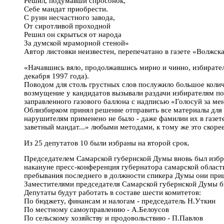
Решил, подумавши спросонок,
Себе мандат приобрести.
С руин несчастного завода,
От сиротливой проходной
Решил он скрыться от народа
За думской мраморной стеной»
Автор листовки неизвестен, перепечатано в газете «Волжска
«Начавшись вяло, продолжавшись мирно и чинно, избирател
декабря 1997 года).
Поводом для столь грустных слов послужило большое колич
возмущение у кандидатов вызывали раздачи избирателям п
заправленного газового баллона с надписью «Голосуй за м
Облизбирком принял решение отправить все материалы для р
нарушителям применено не было - даже фамилии их в газете
заветный мандат...» любыми методами, к тому же это скоре
Из 25 депутатов 10 были избраны на второй срок.
Председателем Самарской губернской Думы вновь был избр
накануне пресс-конференция губернатора самарской области
пребывания последнего в должности спикера Думы они пр
Заместителями председателя Самарской губернской Думы 
Депутаты будут работать в составе шести комитетов:
По бюджету, финансам и налогам - председатель Н.Уткин
По местному самоуправлению - А.Белоусов
По сельскому хозяйству и продовольствию - П.Павлов