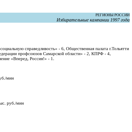
РЕГИОНЫ РОССИИ
Избирательные кампании 1997 года
социальную справедливость» - 6, Общественная палата г.Тольятти
едерации профсоюзов Самарской области» - 2, КПРФ - 4,
ение «Вперед, Россия!» - 1.
уб./мин
ыс. руб./мин