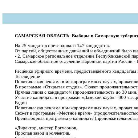
САМАРСКАЯ ОБЛАСТЬ. Выборы в Самарскую губернс
На 25 мандатов претендовало 147 кандидатов.
От партий, общественных движений и объединений было выдв
- 2, Самарское региональное отделение Республиканской п
Самарское областное отделение Народной партии России - 1
Расценки эфирного времени, предоставляемого кандидатам
Телевидение
Политическая реклама в межпрограммных паузах, прокат ви
В программе «Открытая студия». Сюжет продолжительность
Прямая линия с кандидатом (продолжительность до 30 мин.)
Участие кандидата в программе «Дамский клуб» - 800 тыс.
Радио
Политическая реклама в межпрограммных паузах, прокат ви
Сюжет в программе «Местное время» (продолжительностью д
Предвыборная программа о кандидате (продолжительностью о
«Директор, мистер Богусонов,
Проспав завод и коллектив,