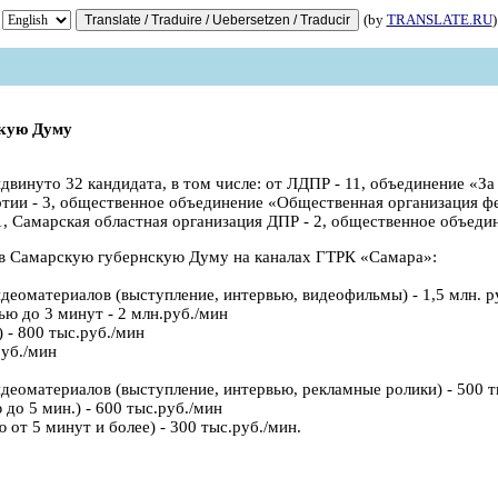
(by
TRANSLATE.RU
)
кую Думу
инуто 32 кандидата, в том числе: от ЛДПР - 11, объединение «За 
артии - 3, общественное объединение «Общественная организация ф
, Самарская областная организация ДПР - 2, общественное объедин
 в Самарскую губернскую Думу на каналах ГТРК «Самара»:
деоматериалов (выступление, интервью, видеофильмы) - 1,5 млн. р
ю до 3 минут - 2 млн.руб./мин
 - 800 тыс.руб./мин
руб./мин
деоматериалов (выступление, интервью, рекламные ролики) - 500 т
о 5 мин.) - 600 тыс.руб./мин
т 5 минут и более) - 300 тыс.руб./мин.