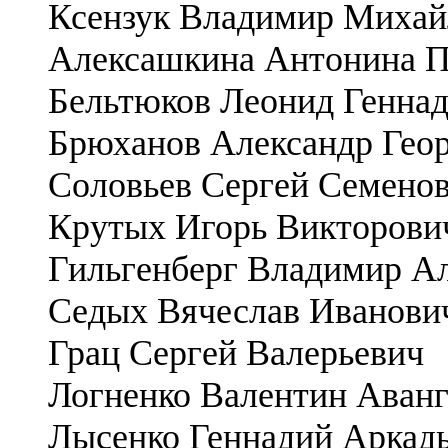
Ксензук Владимир Михай
Алексашкина Антонина П
Бельтюков Леонид Генна
Брюханов Александр Гео
Соловьев Сергей Семено
Крутых Игорь Викторови
Гильгенберг Владимир А
Седых Вячеслав Иванови
Грац Сергей Валерьевич
Логненко Валентин Аван
Лысенко Геннадий Аркад