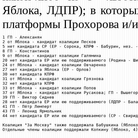
Яблока, ЛДПР); в которы
платформы Прохорова и/и
1 ГП - Алексанян

2 от Яблока - кандидат коалиции Песков

5 нет кандидата СР (ЕР - Сорока, КПРФ - Бабурин, нез. -
8 ГП - Константинов

9 от Яблока - кандидат коалиции Галямина

20 нет кандидата ЕР или ею поддерживаемого (Родина - Ши
24 от Яблока - кандидат коалиции Овчаренко

27 нет кандидата Яблока (ЕР - Орлов)

30 нет кандидата КПРФ

31 от Яблока - кандидат коалиции Грязнова

32 нет кандидата КПРФ

33 от Яблока - кандидат коалиции Попов

37 от Яблока - кандидат коалиции Русакова; ГП - Вышегор
39 ГП - Виктор Сиднев

28 нет кандидата ЕР или ею поддерживаемого (ЛДПР - Бала
41 ГП - Пётр Лемперт

43 ГП - Леонид Ярмольник

44 нет кандидата ЕР или ею поддерживаемого (СР - Свирид
Коалиция "За Москву" также поддержала Бабушкина (Яблоко