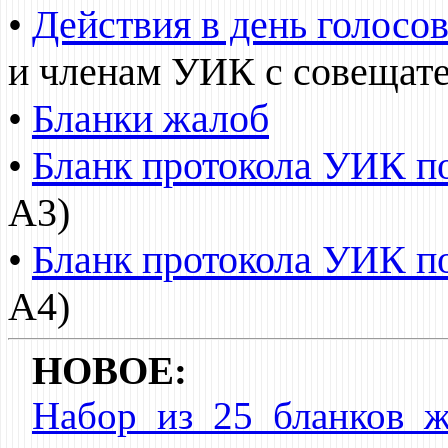
•
Действия в день голосо
и членам УИК с совещат
•
Бланки жалоб
•
Бланк протокола УИК п
A3)
•
Бланк протокола УИК п
A4)
НОВОЕ:
Набор из 25 бланков ж