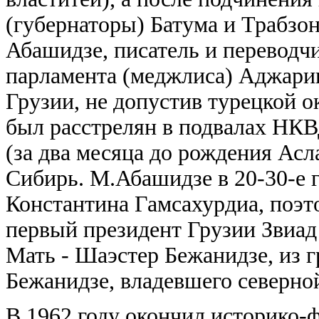
(губернаторы) Батума и Трабзона
Абашидзе, писатель и переводчи
парламента (меджлиса) Аджари
Грузии, не допустив турецкой 
был расстрелян в подвалах НКВ
(за два месяца до рождения Ас
Сибирь. М.Абашидзе в 20-30-е 
Константина Гамсахурдиа, поэ
первый президент Грузии Звиад
Мать - Шаэстер Бежанидзе, из г
Бежанидзе, владевшего северно
В 1962 году окончил историко-