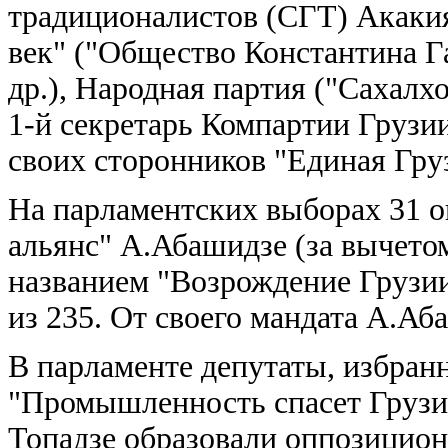
традиционалистов (СГТ) Акакия
век" ("Общество Константина Г
др.), Народная партия ("Сахалх
1-й секретарь Компартии Груз
своих сторонников "Единая Гру
На парламентских выборах 31 о
альянс" А.Абашидзе (за вычето
названием "Возрождение Грузии
из 235. От своего мандата А.Аб
В парламенте депутаты, избран
"Промышленность спасет Грузи
Топадзе образовали оппозицио