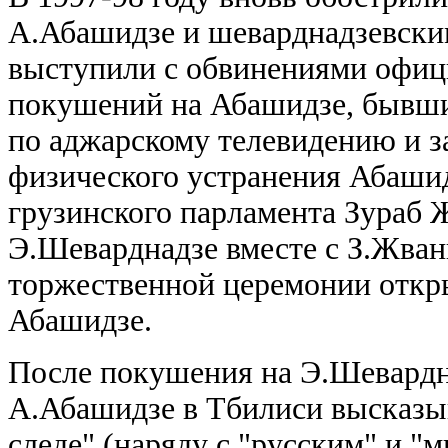
А.Абашидзе и шеварднадзевски
выступили с обвинениями офиц
покушений на Абашидзе, бывши
по аджарскому телевидению и за
физического устранения Абашид
грузинского парламента Зураб 
Э.Шеварднадзе вместе с З.Жван
торжественной церемонии откр
Абашидзе.
После покушения на Э.Шевардна
А.Абашидзе в Тбилиси высказы
следе" (наряду с "русским" и "м