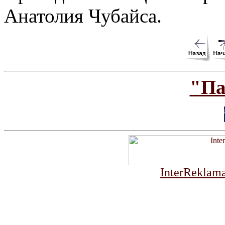
Анатолия Чубайса.
"Па
InterReklama