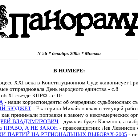
N 56 * декабрь 2005 * Москва
В НОМЕРЕ:
оцесс XXI века в Конституционном Суде живописует Гри
рвые отпраздновала День народного единства - с.8
 об XI съезде КПРФ - с.10
А
- наши корреспонденты об очередных судьбоносных съе
ИЙ БЮДЖЕТ
- Екатерина Михайловская о текущей работ
 как принимали поправки к закону о некоммерческих орг
ДРЕЙ ВЛАДИМИРОВИЧ
- думали: будет Касьянов, а выбра
 ПРАВО, А НЕ ЗАКОН
- правозащитник Лев Левинсон о
И ПАРТИЙ НА РЕГИОНАЛЬНЫХ ВЫБОРАХ-2005
- не