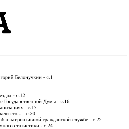
горий Белонучкин - с.1
здах - с.12
е Государственной Думы - с.16
анизациях - с.17
ли его... - с.20
б альтернативной гражданской службе - с.22
много статистики - с.24