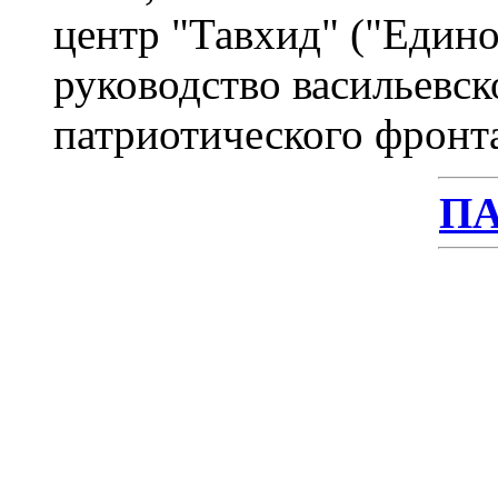
центр "Тавхид" ("Едино
руководство васильевс
патриотического фронт
П