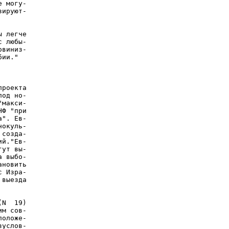
 могу-

ируют-

 легче

 любы-

виниз-

ии."

роекта

од но-

макси-

Ф "при

". Ев-

окуль-

созда-

й."Ев-

ут вы-

 выбо-

новить

 Изра-

выезда

N  19)

м сов-

оложе-

услов-
