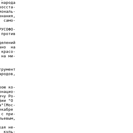
народа

осста-

ональ-

нания,

 само-

УСОФО-

против

елений

но  на

красо-

на ми-

румент

родов,

ою ко-

нацио-

чу Ро-

ии "О

"(Мос-

кабре

с при-

ьевым,

ая не-

 куль-
