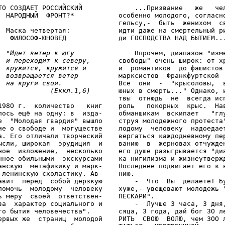
ТО СОЗДАЕТ РОССИЙСКИЙ             ...Призвание   же   чел
  НАРОДНЫЙ  ФРОНТ?*           особенно молодого, согласно
                              гельсу,-  быть  женихом  св
  Маска четвертая:            идти даже на смертельный ри
   ФИЛОСОФ-ЮНОВЕД             ди ГОСПОДСТВА НАД БЫТИЕМ...
"Идет ветер к югу
               Впрочем, диапазон "изме
и переходит к северу,
       свободы" очень широк: от хр
кружится, кружится и
        и  романтиков  до фашистов 
возвращается ветер
          марксистов  Франкфуртской  
на круги свои.
              Все  они  -  "крысоловы,  в
(Еккл.1,6)
       юных в смерть..." Однако, и
                              твы  отнюдь  не  всегда исп
198О г.  количество   книг    роль   покорных  крыс.  Нав
лось ещё на одну: в  изда-    обманшикам  вскипает   "глу
е  "Молодая гвардия" вышло    струя молодежного протеста"
ие о свободе и  могуществе    лодому  человеку  надоедает
а. Его отличали творческий    вергаться каждодневному пер
ысли, широкая  эрудиция  и    ванию  в  жерновах отчужден
ное  изложение,  несколько    его душе разыгрывается "диа
нное обильными  экскурсами    ка нигилизма и жизнеутвержд
анскую  метафизику и марк-    Последнее подвигает его к в
-ленинскую схоластику. Ав-    нию.

авит  перед  собой дерзкую        -  Что  Вы  делаете! Бу
помочь  молодому  человеку    хуже,- увещевают молодежь "
ь меру  своей  ответствен-    ПЕСКАРИ".

за  характер социального и        -  Лучше 3 часа, 3 дня,
го бытия человечества".       сяца, 3 года, дай бог 3О ле
ервых же  страниц  молодой    РИТЬ  СВОЮ  ВОЛЮ, чем 3ОО л