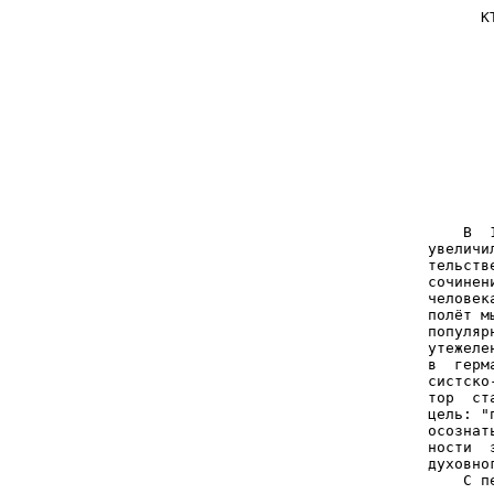
      К
       
       
       
       
       
    В  
увеличи
тельств
сочинен
человек
полёт м
популяр
утежеле
в  герм
систско
тор  ст
цель: "
осознат
ности  
духовно
    С п