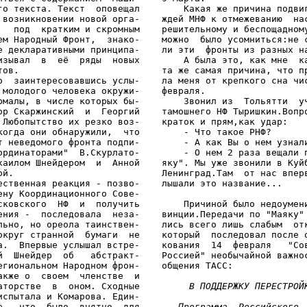
го текста. Текст  оповещал        Какая же причина подвиг
 возникновении новой орга-    ждей МНФ к отмежеванию  нас
   под  кратким и скромным    решительному и беспощадному
ем Народный Фронт,  знако-    можно  было усомниться:не с
е декларативными принципа-    ли эти  фронты из разных на
изывал  в  её  ряды  новых        А была это, как мне  ка
тов.                          та же самая причина, что пр
о  заинтересовавшись услы-    ла меня от крепкого сна чис
 молодого человека окружи-    февраля.

рмалы, в числе которых бы-        Звонил из  Тольятти  уч
ор Скаржинский  и  Георгий    тамошнего НФ Тыришкин.Вопро
 Любопытство их резко воз-    краток и прям,как удар:

когда они обнаружили,  что        - Что такое РНФ?

т неведомого фронта подпи-        - А как Вы о нем узнали
ординаторами"  В.Скурлато-        - О нем 2 раза вещали п
хаилом Шнейдером  и  Анной    яку". Мы уже звонили в Куйб
ой.                           Ленинград.Там  от нас вперв
ественная реакция - позво-    лышали это название...

ену Координационного Сове-

сковского  НФ  и  получить        Причиной было недоумени
ения -  последовала  неза-    винции.Передачи по "Маяку" 
льно, но ореола таинствен-    лись всего лишь слабым  отк
округ странной  бумаги  не    который  последовал после о
а.  Впервые услышал встре-    кования  14  февраля   "Сов
й  Шнейдер  об   абстракт-    Россией" необычайной важнос
егиональном Народном фрон-    общения ТАСС:

акже о  своем  членстве  и

аторстве  в  оном. Сходные         
В ПОДДЕРЖКУ ПЕРЕСТРОЙ
испытала и Комарова. Един-

е,  что  было  внятно  для    
   Программа  Российского 