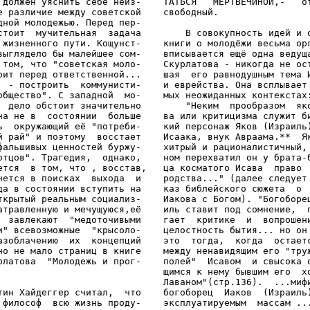
 должен уяснить себе неиз-    ТАТЬСЯ   МЕРТВЕЧИНОЙ,-   от
е различие между советской    свободный.

дной молодежью. Перед пер-

стоит  мучительная  задача        В совокупность идей и о
 жизненного пути. Кощунст-    книги о молодёжи весьма орг
выглядело бы малейшее сом-    вписывается ещё одна ведуща
 том, что "советская моло-    Скурлатова - никогда не ост
оит перед ответственной...    шая  его равнодушным тема И
  - построить  коммунисти-    и еврейства. Она всплывает 
общество". С западной  мо-    мых неожиданных контекстах:
  дело обстоит значительно        "Неким  прообразом  яко
на не в  состоянии  больше    ва или критицизма служит би
ь  окружающий её "потреби-    кий персонаж Яков (Израиль)
й рай" и поэтому  восстает    Исаака, внук Авраама.**  Як
фальшивых ценностей буржу-    хитрый и рационалистичный, 
отцов". Трагедия,  однако,    ном перехватил он у брата-б
ется  в том, что , восстав,   ца косматого Исава  право  
чется в поисках  выхода  и    родства..." (далее следует 
да в состоянии вступить на    каз библейского сюжета  о  
ткрытый реальным социализ-    Иакова с Богом). "Богоборец
атравленную и мечущуюся,её    иль ставит под сомнение,  п
  завлекают  "медоточивыми    гает  критике  и  вопрошени
и" всевозможные  "крысоло-    целостность бытия... но он 
азоблачению  их  концепций    это  тогда,  когда  остаетс
но не мало страниц в книге    между ненавидящим его "труж
рлатова  "Молодежь и прог-    полей"  Исавом  и свысока о
                              щимся к нему бывшим его  хо
                              Лаваном"(стр.136).  ...мифи
тин Хайдеггер считал,  что    богоборец  Иаков  (Израиль)
 философ  всю жизнь проду-    эксплуатируемым  массам ...