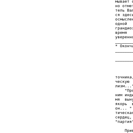
мывает 
но отме
тель Ва
ся здес
осмысле
одной  
грандио
время  
уверенн
_______
* Оконч
_______
_______
       
       
точника
ческую 
лизм...
    "Пр
ним инд
мя  вын
якорь  
он... "
тическа
сердец,
"партия
       
    При