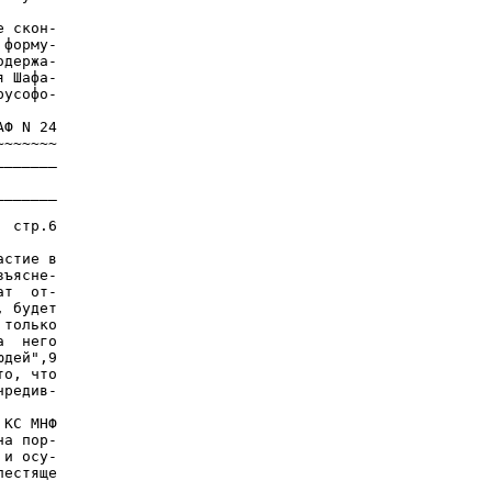
 скон-

форму-

держа-

 Шафа-

усофо-

Ф N 24

~~~~~~

______

______

 стр.6

стие в

ъясне-

т  от-

 будет

только

  него

дей",9

о, что

редив-

КС МНФ

а пор-

и осу-

естяще
