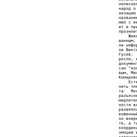
нописно
народ о
низации
названи
мил с е
ит и пр
прозели
    Жив
шанным,
ли нефо
ли Викт
Гусев. 
росло, 
докумен
сан "ко
вым, Ми
Комаров
    Ест
нить чл
та   Мо
разъясн
медлите
ности в
развеял
воженны
но-внер
те, а т
координ
эмоции 
ственно