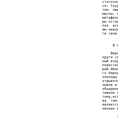
статочн
ся: Ску
тем  лю
мысли, 
метафиз
ры оста
ляя  вс
им неиз
ги свои.
       
     В 
       
    Вер
круги с
ный взо
повеств
рий Ива
го Наро
эпизода
отрывоч
зывов и
объедин
тижное 
тому,ес
ва  тем
являетс
ненных 
       