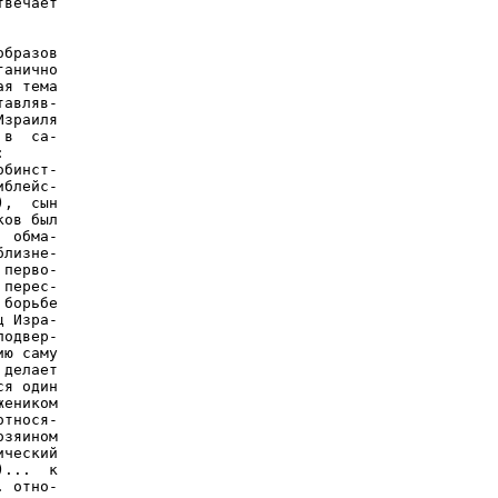
вечает

бразов

анично

я тема

авляв-

зраиля

в  са-



бинст-

блейс-

,  сын

ов был

 обма-

лизне-

перво-

перес-

борьбе

 Изра-

одвер-

ю саму

делает

я один

еником

тнося-

зяином

ческий

...  к

 отно-
