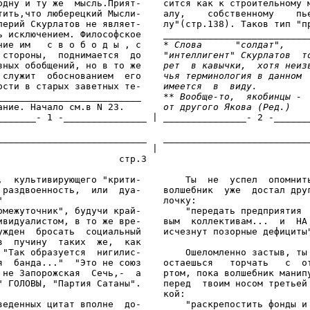
одну и ту же  мысль.Прият-    сится как к строительному м
тить,что люберецкий Мысли-    алу,    собственному    пье
лерий Скурлатов не являет-    лу"(стр.138). Таков тип "пр
ь исключением. Философское    ___________________________
ние им   с в о б о д ы , с    * 
Слова      "солдат",    
 стороны,  поднимается  до    
"интеллигент" Скурлатов  т
зных обобщений, но в то же    
рет  в кавычки,  хотя неиз
 служит  обоснованием  его    
чья терминология в данном 
ости в старых заветных те-    
имеется  в  виду.
__________________________    
** Вообще-то,  якобинцы - 
ание. Начало см.в N 23.       
от другого Якова (Ред.)
_______- 1 -_______________ | _______________- 2 -_______
___________________________   ___________________________
                            | 

                      стр.3                              
,  культивирующего "крити-        Ты  не  успел  опомнить
 раздвоенность,  или  дуа-    волшебник  уже  достал друг
"                             лочку:

омежуточник", будучи край-        "передать предприятия  
ивидуалистом, в то же вре-    вым  коллективам...  и  НА 
ужден  бросать  социальный    исчезнут позорные дефициты"
в  пучину  таких  же,  как

 "Так образуется  нигилис-        Ошеломленно застыв, ты 
я  банда..."  "Это не союз    остаешься   торчать   с  от
 не Запорожская  Сечь,-  а    ртом, пока волшебник манипу
" ГОЛОВЫ, "Партия Сатаны".    перед  твоим носом третьей 
                              кой:

веденных цитат вполне  до-        "раскрепостить фонды и 