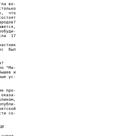
ла во-

только

,  что

остоят

родов?

жется,

обуди-

ла  17

астник

с  был

?

о "Ма-

ышев и

ые ус-

е про-

оказа-

ликом,

публи-

етской

ти со-

КИ
 народ- 