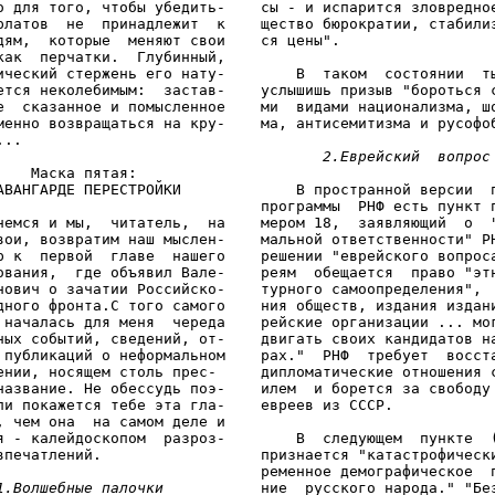
о для того, чтобы убедить-    сы - и испарится зловредное
рлатов  не  принадлежит  к    щество бюрократии, стабилиз
дям,  которые  меняют свои    ся цены".

как  перчатки.  Глубинный,

ический стержень его нату-        В  таком  состоянии  ты
ется неколебимым:  застав-    услышишь призыв "бороться с
е  сказанное и помысленное    ми  видами национализма, шо
менно возвращаться на кру-    ма, антисемитизма и русофоб
..

2.Еврейский  вопрос
    Маска пятая:

АВАНГАРДЕ ПЕРЕСТРОЙКИ             В пространной версии  п
                              программы  РНФ есть пункт п
немся и мы,  читатель,  на    мером 18,  заявляющий  о  "
вои, возвратим наш мыслен-    мальной ответственности" РН
р к  первой  главе  нашего    решении "еврейского вопроса
ования,  где объявил Вале-    реям  обещается  право "этн
нович о зачатии Российско-    турного самоопределения",  
дного фронта.С того самого    ния обществ, издания издани
 началась для меня  череда    рейские организации ... мог
ных событий, сведений, от-    двигать своих кандидатов на
 публикаций о неформальном    рах."  РНФ  требует  восста
ении, носящем столь прес-     дипломатические отношения с
название. Не обессудь поэ-    илем  и борется за свободу 
ли покажется тебе эта гла-    евреев из СССР.

, чем она  на самом деле и

я - калейдоскопом  разроз-        В  следующем  пункте  (
впечатлений.                  признается "катастрофически
                              ременное демографическое  п
1.Волшебные палочки
           ние  русского народа." "Без