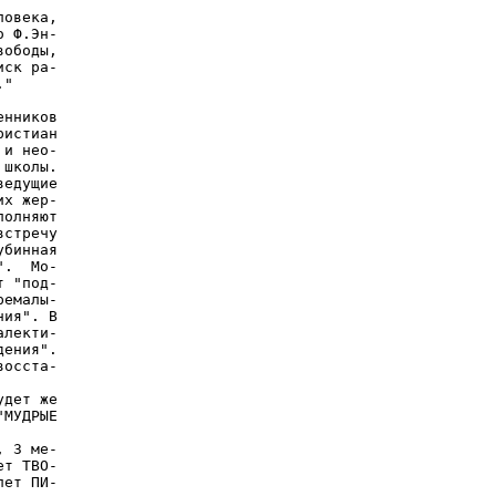
овека,

 Ф.Эн-

ободы,

ск ра-

"

нников

истиан

и нео-

школы.

едущие

х жер-

олняют

стречу

бинная

.  Мо-

 "под-

емалы-

ия". В

лекти-

ения".

осста-

дет же

МУДРЫЕ

 3 ме-

т ТВО-

ет ПИ-
