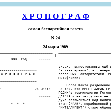
Х Р О Н О Г Р А Ф
самая беспартийная газета
N 24
24 марта 1989
___________________________   ___________________________
                            |

     1989  год      ~~~~~~                               
                              зисах,  выпестованных ещё в
~~~~~~~~~~~~~~~~~~~           "Устава нравов", а  теперь 
 Х Р О Н О Г Р А Ф            репленных  авторитетами  ги
                              метафизики:

~~~~~~~~~~~~~~~~~~~

                                  После Канта разделение 
*                 24 марта    на тех, кто ИМЕЕТ ХАРАКТЕР 
                              ПОДИН"в терминологии Гегеля
                    ~~~~~~    ДАТ"*) и на тех,у кого не х
                              духа возвыситься над наличн
      *  *  *                 тием ("РАБ", порабощенный р
                              "ИНТЕЛЛИГЕНТ") стало общепр