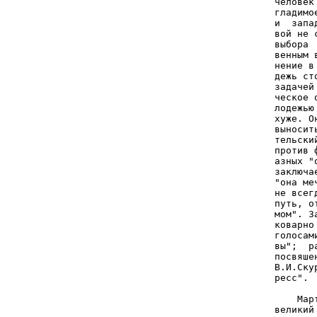
человек
гладимо
и  запа
вой не 
выбора 
венным 
нение в
дежь ст
задачей
ческое 
лодежью
хуже. О
выносит
тельски
против 
азных "
заключа
"она ме
не всег
путь, о
мом". З
коварно
голосам
вы";  р
посвяше
В.И.Ску
ресс". 
       
    Мар
великий