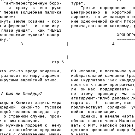
  "антиперестроечную бюро-    туре".

 -  и  сразу  в  его  руке        Третье  определение  не
т первая волшебная палочка    центрировано  в  короткой  
ванием:                       лировке,  но им насыщено со
рнуть земле хозяина - коо-    ние одноименной книги Игоря
а и фермера" - и твои изу-    ревича,согласно которому, р
 глаза увидят,  как "ЧЕРЕЗ

хангельские мужики" накор-                       ХРОНОГРА
ану."                                            ~~~~~~~~
_______- 3 -_______________ | _______________- 4 -_______
___________________________   ___________________________
                            |

                      стр.5                              
это что-то вроде эпидемии,    6О человек, и посильное уча
 разносит по миру заражен     избирательной кампании (раз
вирусами еврейский этнос.     ние Скурлатова:"Как кандида
                              носится к нашим программам,
                              ли  он нас  поддерживать - 
.А был ли Шнейдер?
            по  этому  принципу  мы  за
                              агитируем"-"Клуб деловых лю
ажды в Комитет защиты мира    марта с.г.) - словом, все т
ередной  какой-то  тусовке    приличествует  солидной  уч
лодой человек поведал  ау-    шейся  организации.

  о странном случае, прои-        Однако, в начале марта 
м с ним накануне.             обязал своего члена Малютин
ий мужчина подошел к  нему    вать с РНФ, каковой разрыв 
це  и настойчиво предложил    ществил признанный лидер бл
иться с содержанием  маши-    9 марта.
