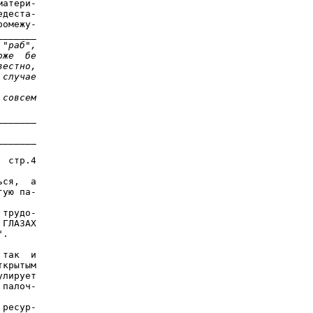
атери-

деста-

омежу-

______

 "раб",
оже  бе
вестно,
 случае
 совсем
______

______

 стр.4

ся,  а

ую па-

трудо-

ГЛАЗАХ

.

так  и

крытым

лирует

палоч-

ресур-
