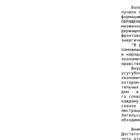
       
    Бол
лучило 
формаци
ОБРАЩЕН
множенн
держаще
фронтов
энергич
    "В 
поможеш
и народ
экономи
нравств
    Вну
усугубл
экономи
котором
тельных
дом - в
го слов
каждому
сказок 
люстрац
Энгельс
обходим
       
    Вни
Достато
чуть от