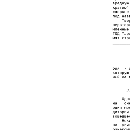
вредную
кратию"
сверкне
под наз
    "ве
ператор
мленные
ГОД "ар
мят стр
_______
_______
       
       
бия  - 
которую
ный ее 
       
       
3
       
    Одн
на   оч
один мо
дитории
зошедше
    Нек
на  ули
ознаком