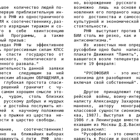
                              но, возрождение  русского  
ьшое  количество людей по-    возможно  лишь  на основе в
первую приблизительную ин-    новления его попраного наци
ю о РНФ из одностраничного    ного  достоинства и самосоз
ИЯ к соотечественнику,раз-    культурной и экономической 
ого изрядным тиражом и со-    стоятельности.

го  в  себе   квинтэсенцию        РНФ  выступает против Р
ой   Программы,   а  также    БИИ столь же резко, как и  
ный призыв:                   антисемитизма."

рядах РНФ  ты  эффективнее        Из  известных мне опред
ь прогрессивным силам КПСС    русофобии одно было  написа
а  спасти  государство  от    плакате Движения "Память", 
ческого,  политического  и    вавшегося возле телецентра 
енного развала."              тинге 19 февраля:

шительность данной  заявки

яется   следующим  за  ней        "РУСОФОБИЯ  -  это инст
ческим абзацем ОБРАЩЕНИЯ,в    сионизма для разобщения  на
  глубокая простота спаси-    включая свой собственный".

 решений  граничит  с  чу-

 самом хорошем смысле это-        Другое  принадлежит гер
а,  чудом,  столь  близких    рейской  войны, воину-интер
  русскому добрых и мудрых    налисту Александру Захарови
- и достойна послужить ил-    маненко,  автору   монограф
ией  к  научному положению    классовой сущности сионизма
а о прыжке из царства  не-    ква, 1987). Выступая  в  де
ости в царство свободы.       1986 г.в Ленинграде вместе 
                              ехавшим из Москвы Д.Д.Васил
мание,    соотечественник!    он разъяснил:

чно  на  ближайших выборах       "Русофобия - это семитск
одвинуть с пути  РНФ  зло-    нависть к России и русской 