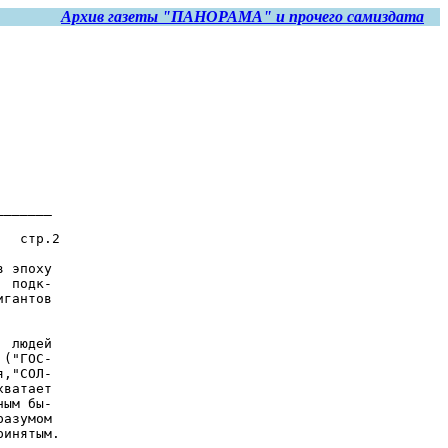
Архив газеты "ПАНОРАМА" и прочего самиздата
______

  стр.2

 эпоху

 подк-

гантов

 людей

("ГОС-

,"СОЛ-

ватает

ым бы-

азумом

инятым.
