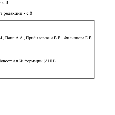
- с.8
т редакции - с.8
М., Папп А.А., Прибыловский В.В., Филиппова Е.В.
Новостей и Информации (АНИ).