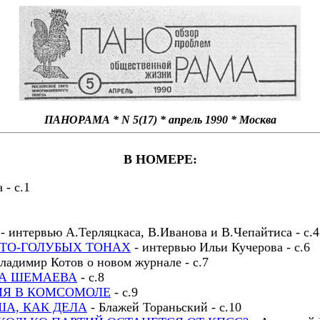
ПАНОРАМА * N 5(17) * апрель 1990 * Москва
В НОМЕРЕ:
- с.1
- интервью А.Терляцкаса, В.Иванова и В.Чепайтиса - с.4
ЛТО-ГОЛУБЫХ ТОНАХ
- интервью Ильи Кучерова - с.6
ладимир Котов о новом журнале - с.7
ВА ШЕМАЕВА
- с.8
Я В КОМСОМОЛЕ
- с.9
А, КАК ДЕЛА
- Блажей Тораньский - с.10