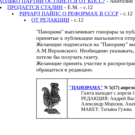
КОЛЬКО ПАРТИЙ ОСТАНЕТСЯ ОТ КПСС?
- Анатолий 
ПРОДАЕТСЯ СТАЛИН
- Е.М. - с.12
РИЧАРД ПАЙПС О РЕФОРМАХ В СССР
- с.12
ОТ РЕДАКЦИИ
- с.12
"Панорама" выплачивает гонорары за пуб
принятые к публикации высылаются отпр
Желающие подписаться на "Панораму" мог
А.М.Верховского. Необходимо указывать, 
хотели бы получать газету.
Желающие принять участие в распростра
обращаться в редакцию.
"ПАНОРАМА"
N 5(17) апрель
Газета выходит с апреля 1
РЕДАКЦИЯ: Андрей Васил
Александр Морозов, Ана
МАКЕТ: Татьяна Гузова