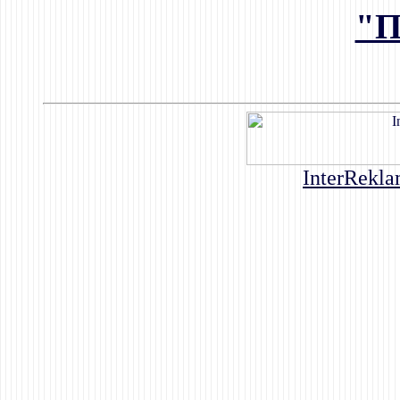
"П
InterRekla