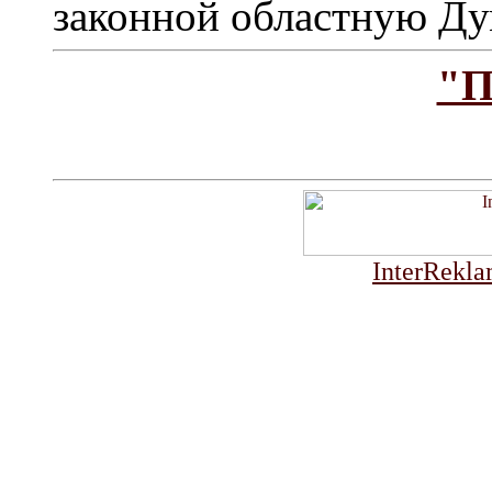
законной областную Дум
"П
InterRekla