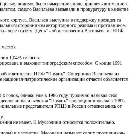
й целью, видимо, было намерение вновь привлечь внимание к
 налетом, самого Васильева вызывали в прокуратуру в качестве
ского корпуса, Васильев выступил в поддержку президента
ипиальным сторонником авторитарного режима и противником
а - через газету "День" - об исключении Васильева из НПФ
 место).
чив 1,04% голосов.
стрирована и выходит типографским способом. С конца 1991
м работают члены НПФ "Память". Соперники Васильева из
ие национал-патриотические организации отчасти объясняется
х годов, однако еще в 1986 году публично называл себя
деологии васильевская "Память" эволюционировала в 1987-
фициальные представители РПЦЗ в России отмежевались от
у.
ошения не имеет. К Муссолини относится положительно.
миром) и масонстве. Масонами называет своих противников-