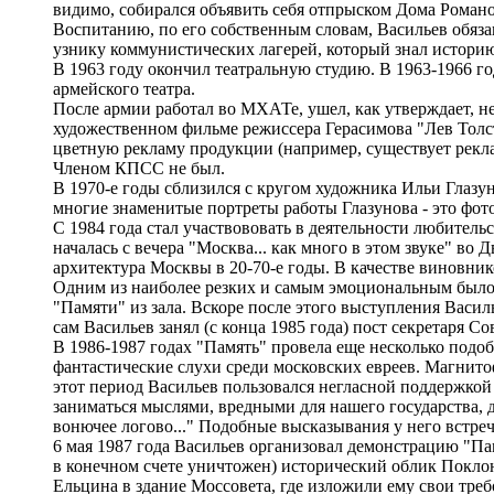
видимо, собирался объявить себя отпрыском Дома Романо
Воспитанию, по его собственным словам, Васильев обяз
узнику коммунистических лагерей, который знал историю
В 1963 году окончил театральную студию. В 1963-1966 го
армейского театра.
После армии работал во МХАТе, ушел, как утверждает, н
художественном фильме режиссера Герасимова "Лев Толс
цветную рекламу продукции (например, существует рекл
Членом КПСС не был.
В 1970-е годы сблизился с кругом художника Ильи Глазуно
многие знаменитые портреты работы Глазунова - это фот
С 1984 года стал участвововать в деятельности любител
началась с вечера "Москва... как много в этом звуке" во
архитектура Москвы в 20-70-е годы. В качестве виновни
Одним из наиболее резких и самым эмоциональным было
"Памяти" из зала. Вскоре после этого выступления Васи
сам Васильев занял (с конца 1985 года) пост секретаря 
В 1986-1987 годах "Память" провела еще несколько подоб
фантастические слухи среди московских евреев. Магнит
этот период Васильев пользовался негласной поддержкой
заниматься мыслями, вредными для нашего государства, 
вонючее логово..." Подобные высказывания у него встре
6 мая 1987 года Васильев организовал демонстрацию "Па
в конечном счете уничтожен) исторический облик Покл
Ельцина в здание Моссовета, где изложили ему свои тре