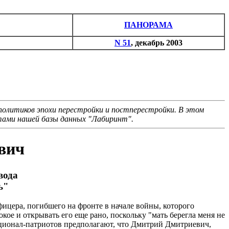
ПАНОРАМА
N 51
, декабрь 2003
 политиков эпохи перестройки и постперестройки. В этом
тами нашей базы данных "Лабиринт".
вич
вода
ь"
офицера, погибшего на фронте в начале войны, которого
ое и открывать его еще рано, поскольку "мать берегла меня не
национал-патриотов предполагают, что Дмитрий Дмитриевич,