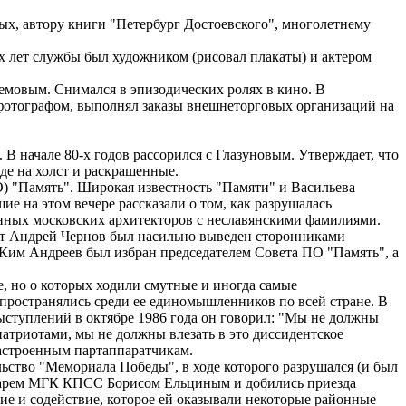
ых, автору книги "Петербург Достоевского", многолетнему
ех лет службы был художником (рисовал плакаты) и актером
емовым. Снимался в эпизодических ролях в кино. В
 фотографом, выполнял заказы внешнеторговых организаций на
 В начале 80-х годов рассорился с Глазуновым. Утверждает, что
де на холст и раскрашенные.
О) "Память". Широкая известность "Памяти" и Васильева
ие на этом вечере рассказали о том, как разрушалась
енных московских архитекторов с неславянскими фамилиями.
т Андрей Чернов был насильно выведен сторонниками
 Ким Андреев был избран председателем Совета ПО "Память", а
е, но о которых ходили смутные и иногда самые
пространялись среди ее единомышленников по всей стране. В
выступлений в октябре 1986 года он говорил: "Мы не должны
атриотами, мы не должны влезать в это диссидентское
настроенным партаппаратчикам.
ьство "Мемориала Победы", в ходе которого разрушался (и был
етарем МГК КПСС Борисом Ельциным и добились приезда
ие и содействие, которое ей оказывали некоторые районные