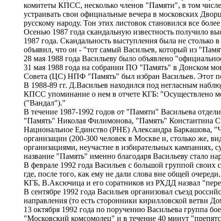
комитеты КПСС, несколько членов "Памяти", в том числе
устраивать свои официальные вечера в московских Дворц
русскому народу. Тон этих листовок становился все боле
Осенью 1987 года скандальную известность получило выс
1987 года. Скандальность выступления была не столько в 
объявил, что он - "тот самый Васильев, который из "Памя
28 мая 1988 года Васильеву было объявлено "официальн
31 мая 1988 года на собрании ПО "Память" в Донском м
Совета (ЦС) НПФ "Память" был избран Васильев. Этот по
В 1988-89 гг. Д.Васильев находился под негласным набл
КПСС упоминание о нем в отчете КГБ: "Осуществлено м
("Вандал")."
В течение 1987-1992 годов от "Памяти" Васильева отдел
"Память" Николая Филимонова, "Память" Константина С
Национальное Единство (РНЕ) Александра Баркашова, "Че
организации (200-300 человек в Москве и, столько же, в
организациями, неучастие в избирательных кампаниях, с
название "Память" именно благодаря Васильеву стало на
В феврале 1992 года Васильев с большой группой своих
где, после того, как ему не дали слова вне общей очере
КГБ, В.Аксючица и его соратников из РХДД назвал "пере
В сентябре 1992 года Васильев организовал съезд росси
направления (то есть сторонники кирилловской ветви Д
13 октября 1992 года по поручению Васильева группа б
"Московский комсомолец" и в течение 40 минут "препятс